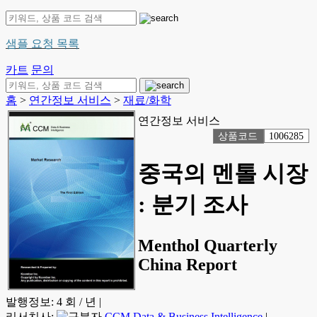
샘플 요청 목록
카트
문의
홈
>
연간정보 서비스
>
재료/화학
연간정보 서비스
상품코드
1006285
중국의 멘톨 시장
: 분기 조사
Menthol Quarterly
China Report
발행정보:
4 회 / 년
|
리서치사:
CCM Data & Business Intelligence
|