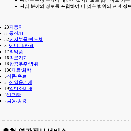
원하는 특정 주제에 대하여 실시간으로 업데이트 되는
관심 분야의 정보를 포함하여 더 넓은 범위의 관련 정보
23
자동차
81
통신/IT
32
전자부품/반도체
31
에너지/환경
17
의약품
16
의료기기
16
항공우주/방위
130
재료/화학
5
식품/음료
21
산업용기계
19
일반소비재
5
인프라
2
금융/뱅킹