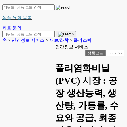
샘플 요청 목록
카트
문의
홈
>
연간정보 서비스
>
재료/화학
>
플라스틱
연간정보 서비스
상품코드
1225785
폴리염화비닐
(PVC) 시장 : 공
장 생산능력, 생
산량, 가동률, 수
요와 공급, 최종