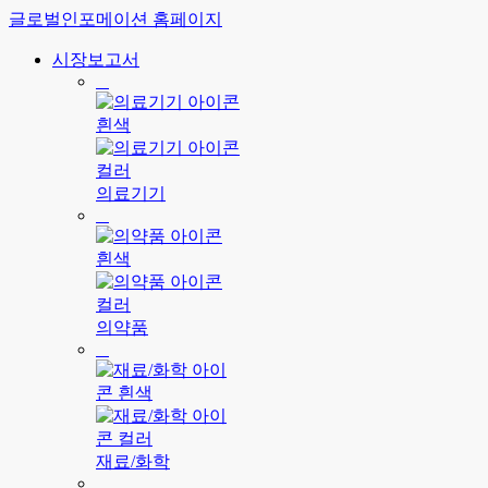
글로벌인포메이션 홈페이지
시장보고서
의료기기
의약품
재료/화학