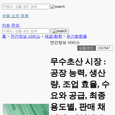
샘플 요청 목록
카트
문의
홈
>
연간정보 서비스
>
재료/화학
>
유기화합물
연간정보 서비스
상품코드
1267847
무수초산 시장 :
공장 능력, 생산
량, 조업 효율, 수
요와 공급, 최종
용도별, 판매 채