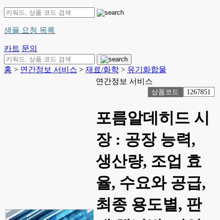
샘플 요청 목록
카트
문의
홈
>
연간정보 서비스
>
재료/화학
>
유기화합물
연간정보 서비스
상품코드
1267851
포름알데히드 시
장 : 공장 능력,
생산량, 조업 효
율, 수요와 공급,
최종 용도별, 판