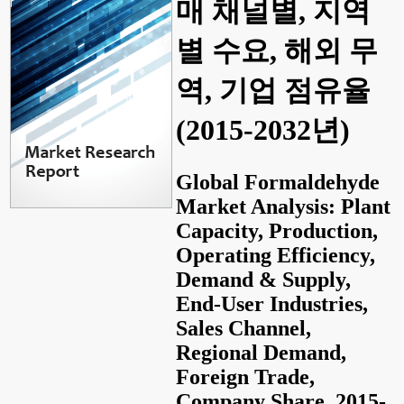
매 채널별, 지역
별 수요, 해외 무
역, 기업 점유율
(2015-2032년)
Global Formaldehyde
Market Analysis: Plant
Capacity, Production,
Operating Efficiency,
Demand & Supply,
End-User Industries,
Sales Channel,
Regional Demand,
Foreign Trade,
Company Share, 2015-