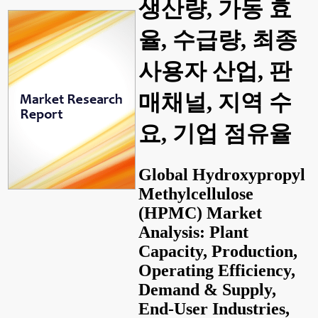
생산량, 가동 효
율, 수급량, 최종
사용자 산업, 판
매채널, 지역 수
요, 기업 점유율
Global Hydroxypropyl
Methylcellulose
(HPMC) Market
Analysis: Plant
Capacity, Production,
Operating Efficiency,
Demand & Supply,
End-User Industries,