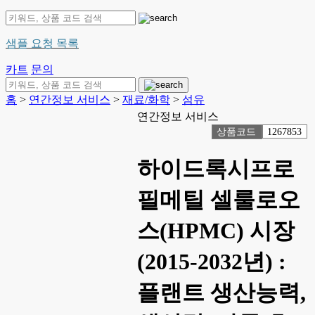
샘플 요청 목록
카트
문의
홈
>
연간정보 서비스
>
재료/화학
>
섬유
연간정보 서비스
상품코드
1267853
하이드록시프로
필메틸 셀룰로오
스(HPMC) 시장
(2015-2032년) :
플랜트 생산능력,