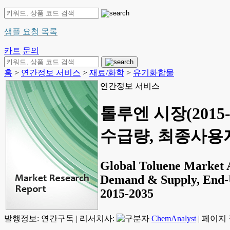
샘플 요청 목록
카트
문의
홈
>
연간정보 서비스
>
재료/화학
>
유기화합물
연간정보 서비스
톨루엔 시장(2015
수급량, 최종사용자
Global Toluene Market A
Demand & Supply, End-U
2015-2035
발행정보:
연간구독
|
리서치사:
ChemAnalyst
|
페이지 