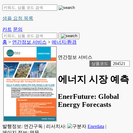
샘플 요청 목록
카트
문의
홈
>
연간정보 서비스
>
에너지/환경
연간정보 서비스
상품코드
204521
에너지 시장 예측
EnerFuture: Global
Energy Forecasts
발행정보:
연간구독
|
리서치사:
Enerdata
|
페이지 정보: 영문