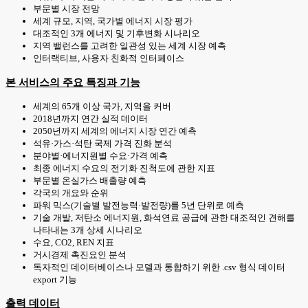
부문별 시장 전망
세계 규모, 지역, 국가별 에너지 시장 평가
대조적인 3개 에너지 및 기후변화 시나리오
지역 밸런스를 고려한 일관성 있는 세계 시장 예측
인터랙티브, 사용자 친화적 인터페이스
본 서비스의 주요 특징과 기능
세계의 65개 이상 국가, 지역을 커버
2018년까지 연간 실적 데이터
2050년까지 세계의 에너지 시장 연간 예측
석유·가스·석탄 국제 가격 진화 분석
분야별·에너지원별 수요·가격 예측
최종 에너지 수요의 전기화 진척도에 관한 지표
부문별 온실가스 배출량 예측
각국의 개요와 순위
파워 믹스(기술별 발전능력·발전량)를 5년 단위로 예측
기술 개발, 저탄소 에너지원, 화석연료 공급에 관한 대조적인 견해를
나타내는 3개 상세 시나리오
수요, CO2, REN 지표
거시경제 촉진요인 분석
독자적인 데이터베이스나 모델과 통합하기 위한 .csv 형식 데이터
export 기능
출력 데이터