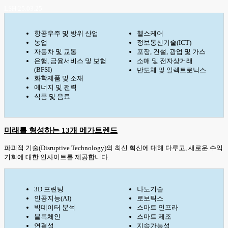
LSH 25.03.25
항공우주 및 방위 산업
헬스케어
농업
정보통신기술(ICT)
자동차 및 교통
포장, 건설, 광업 및 가스
은행, 금융서비스 및 보험
소매 및 전자상거래
(BFSI)
반도체 및 일렉트로닉스
화학제품 및 소재
에너지 및 전력
식품 및 음료
미래를 형성하는 13개 메가트렌드
파괴적 기술(Disruptive Technology)의 최신 혁신에 대해 다루고, 새로운 수익
기회에 대한 인사이트를 제공합니다.
3D 프린팅
나노기술
인공지능(AI)
로보틱스
빅데이터 분석
스마트 인프라
블록체인
스마트 제조
연결성
지속가능성