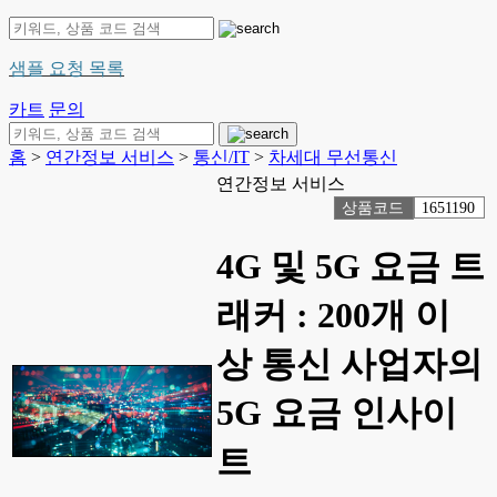
샘플 요청 목록
카트
문의
홈
>
연간정보 서비스
>
통신/IT
>
차세대 무선통신
연간정보 서비스
상품코드
1651190
4G 및 5G 요금 트
래커 : 200개 이
상 통신 사업자의
5G 요금 인사이
트