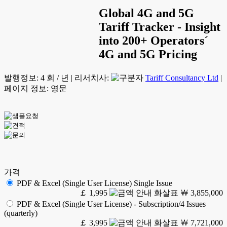
Global 4G and 5G
Tariff Tracker - Insight
into 200+ Operators´
4G and 5G Pricing
발행정보:
4 회 / 년
|
리서치사:
Tariff Consultancy Ltd
|
페이지 정보: 영문
가격
PDF & Excel (Single User License) Single Issue
￡ 1,995
￦ 3,855,000
PDF & Excel (Single User License) - Subscription/4 Issues
(quarterly)
￡ 3,995
￦ 7,721,000