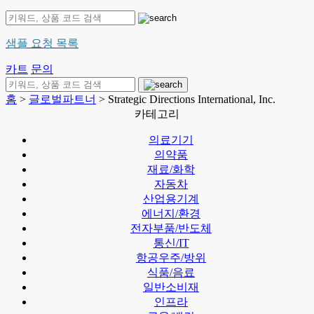
샘플 요청 목록
카트
문의
홈
>
글로벌파트너
> Strategic Directions International, Inc.
카테고리
의료기기
의약품
재료/화학
자동차
산업용기계
에너지/환경
전자부품/반도체
통신/IT
항공우주/방위
식품/음료
일반소비재
인프라