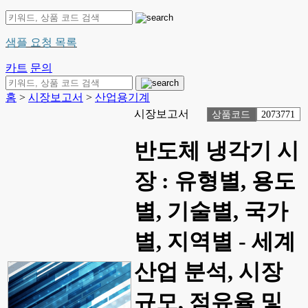
샘플 요청 목록
카트
문의
홈
>
시장보고서
>
산업용기계
시장보고서
상품코드
2073771
반도체 냉각기 시
장 : 유형별, 용도
별, 기술별, 국가
별, 지역별 - 세계
산업 분석, 시장
규모, 점유율 및