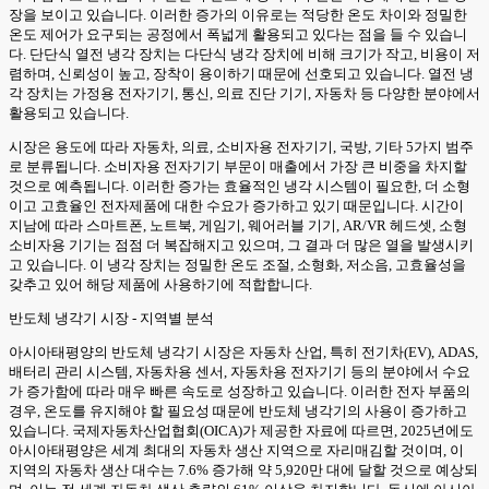
장을 보이고 있습니다. 이러한 증가의 이유로는 적당한 온도 차이와 정밀한
온도 제어가 요구되는 공정에서 폭넓게 활용되고 있다는 점을 들 수 있습니
다. 단단식 열전 냉각 장치는 다단식 냉각 장치에 비해 크기가 작고, 비용이 저
렴하며, 신뢰성이 높고, 장착이 용이하기 때문에 선호되고 있습니다. 열전 냉
각 장치는 가정용 전자기기, 통신, 의료 진단 기기, 자동차 등 다양한 분야에서
활용되고 있습니다.
시장은 용도에 따라 자동차, 의료, 소비자용 전자기기, 국방, 기타 5가지 범주
로 분류됩니다. 소비자용 전자기기 부문이 매출에서 가장 큰 비중을 차지할
것으로 예측됩니다. 이러한 증가는 효율적인 냉각 시스템이 필요한, 더 소형
이고 고효율인 전자제품에 대한 수요가 증가하고 있기 때문입니다. 시간이
지남에 따라 스마트폰, 노트북, 게임기, 웨어러블 기기, AR/VR 헤드셋, 소형
소비자용 기기는 점점 더 복잡해지고 있으며, 그 결과 더 많은 열을 발생시키
고 있습니다. 이 냉각 장치는 정밀한 온도 조절, 소형화, 저소음, 고효율성을
갖추고 있어 해당 제품에 사용하기에 적합합니다.
반도체 냉각기 시장 - 지역별 분석
아시아태평양의 반도체 냉각기 시장은 자동차 산업, 특히 전기차(EV), ADAS,
배터리 관리 시스템, 자동차용 센서, 자동차용 전자기기 등의 분야에서 수요
가 증가함에 따라 매우 빠른 속도로 성장하고 있습니다. 이러한 전자 부품의
경우, 온도를 유지해야 할 필요성 때문에 반도체 냉각기의 사용이 증가하고
있습니다. 국제자동차산업협회(OICA)가 제공한 자료에 따르면, 2025년에도
아시아태평양은 세계 최대의 자동차 생산 지역으로 자리매김할 것이며, 이
지역의 자동차 생산 대수는 7.6% 증가해 약 5,920만 대에 달할 것으로 예상되