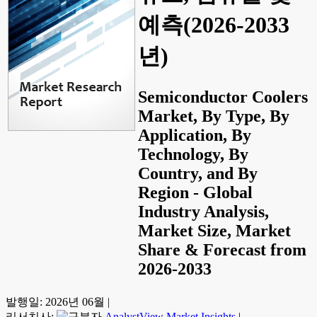
예측(2026-2033
년)
Semiconductor Coolers
Market, By Type, By
Application, By
Technology, By
Country, and By
Region - Global
Industry Analysis,
Market Size, Market
Share & Forecast from
2026-2033
발행일:
2026년 06월
|
리서치사:
AnalystView Market Insights
|