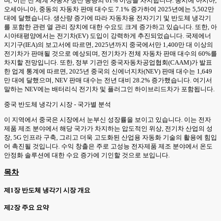
며, 이는 전 세계 자동차 생산 총량의 61% 이상을 차지합니다. 동시에 아시아,
오세아니아, 중동의 자동차 판매 대수도 7.1% 증가하여 2025년에는 5,502만
대에 달했습니다. 생산량 증가에 따라 자동차용 전자기기 및 반도체 냉각기
를 포함한 관련 열 관리 장치에 대한 수요도 크게 증가하고 있습니다. 또한, 아
시아태평양에서는 전기차(EV) 도입이 강력하게 추진되었습니다. 국제에너
지기구(IEA)의 보고서에 따르면, 2025년까지 중국에서만 1,400만 대 이상의
전기차가 판매될 것으로 예상되며, 전기차가 전체 자동차 판매 대수의 60%를
차지할 전망입니다. 또한, 정부 기관인 중국자동차공업협회(CAAM)가 발표
한 업계 통계에 따르면, 2025년 중국의 신에너지차(NEV) 판매 대수는 1,649
만 대에 달했으며, NEV 판매 대수는 전년 대비 28.2% 증가했습니다. 여기서
말하는 NEV에는 배터리식 전기차 및 플러그인 하이브리드차가 포함됩니다.
중국 반도체 냉각기 시장 - 국가별 분석
이 지역에서 중국은 시장에서 눈부신 성장률을 보이고 있습니다. 이는 전자
제품 제조 분야에서 해당 국가가 차지하는 압도적인 위상, 전기차 산업의 성
장, 5G 인프라 구축, 그리고 더욱 고도화된 산업용 자동화 기술의 활용에 힘입
어 촉진될 것입니다. 수익 창출은 주로 고성능 전자제품 제조 분야에서 온도
안정화 솔루션에 대한 수요 증가에 기인할 것으로 보입니다.
목차
제1장 반도체 냉각기 시장 개요
제2장 주요 요약