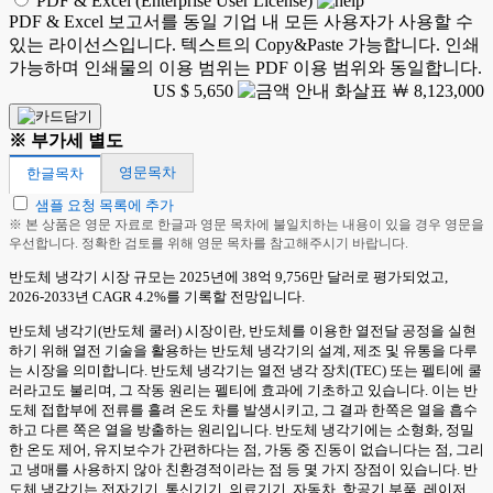
PDF & Excel (Enterprise User License)
PDF & Excel 보고서를 동일 기업 내 모든 사용자가 사용할 수
있는 라이선스입니다. 텍스트의 Copy&Paste 가능합니다. 인쇄
가능하며 인쇄물의 이용 범위는 PDF 이용 범위와 동일합니다.
US $ 5,650
￦ 8,123,000
※ 부가세 별도
영문목차
한글목차
샘플 요청 목록에 추가
※ 본 상품은 영문 자료로 한글과 영문 목차에 불일치하는 내용이 있을 경우 영문을
우선합니다. 정확한 검토를 위해 영문 목차를 참고해주시기 바랍니다.
반도체 냉각기 시장 규모는 2025년에 38억 9,756만 달러로 평가되었고,
2026-2033년 CAGR 4.2%를 기록할 전망입니다.
반도체 냉각기(반도체 쿨러) 시장이란, 반도체를 이용한 열전달 공정을 실현
하기 위해 열전 기술을 활용하는 반도체 냉각기의 설계, 제조 및 유통을 다루
는 시장을 의미합니다. 반도체 냉각기는 열전 냉각 장치(TEC) 또는 펠티에 쿨
러라고도 불리며, 그 작동 원리는 펠티에 효과에 기초하고 있습니다. 이는 반
도체 접합부에 전류를 흘려 온도 차를 발생시키고, 그 결과 한쪽은 열을 흡수
하고 다른 쪽은 열을 방출하는 원리입니다. 반도체 냉각기에는 소형화, 정밀
한 온도 제어, 유지보수가 간편하다는 점, 가동 중 진동이 없습니다는 점, 그리
고 냉매를 사용하지 않아 친환경적이라는 점 등 몇 가지 장점이 있습니다. 반
도체 냉각기는 전자기기, 통신기기, 의료기기, 자동차, 항공기 부품, 레이저,