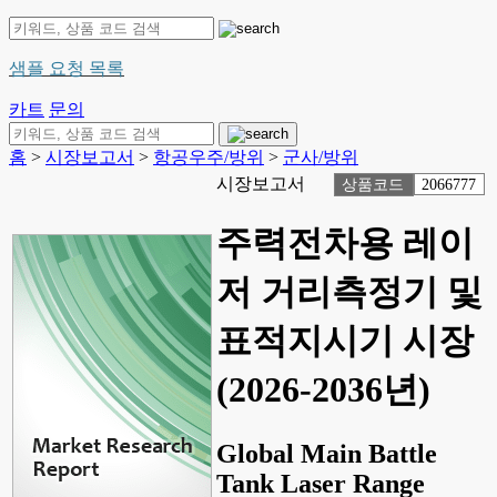
샘플 요청 목록
카트
문의
홈
>
시장보고서
>
항공우주/방위
>
군사/방위
시장보고서
상품코드
2066777
주력전차용 레이
저 거리측정기 및
표적지시기 시장
(2026-2036년)
Global Main Battle
Tank Laser Range