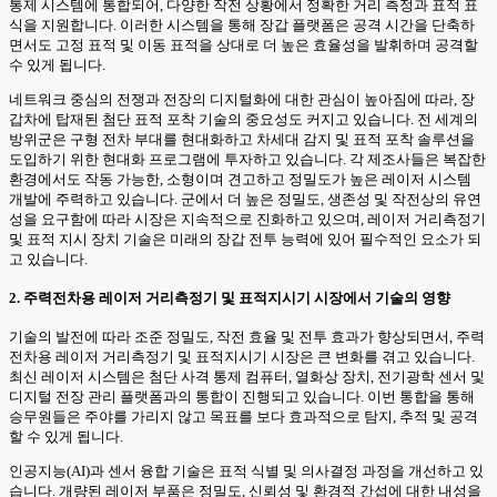
통제 시스템에 통합되어, 다양한 작전 상황에서 정확한 거리 측정과 표적 표
식을 지원합니다. 이러한 시스템을 통해 장갑 플랫폼은 공격 시간을 단축하
면서도 고정 표적 및 이동 표적을 상대로 더 높은 효율성을 발휘하며 공격할
수 있게 됩니다.
네트워크 중심의 전쟁과 전장의 디지털화에 대한 관심이 높아짐에 따라, 장
갑차에 탑재된 첨단 표적 포착 기술의 중요성도 커지고 있습니다. 전 세계의
방위군은 구형 전차 부대를 현대화하고 차세대 감지 및 표적 포착 솔루션을
도입하기 위한 현대화 프로그램에 투자하고 있습니다. 각 제조사들은 복잡한
환경에서도 작동 가능한, 소형이며 견고하고 정밀도가 높은 레이저 시스템
개발에 주력하고 있습니다. 군에서 더 높은 정밀도, 생존성 및 작전상의 유연
성을 요구함에 따라 시장은 지속적으로 진화하고 있으며, 레이저 거리측정기
및 표적 지시 장치 기술은 미래의 장갑 전투 능력에 있어 필수적인 요소가 되
고 있습니다.
2. 주력전차용 레이저 거리측정기 및 표적지시기 시장에서 기술의 영향
기술의 발전에 따라 조준 정밀도, 작전 효율 및 전투 효과가 향상되면서, 주력
전차용 레이저 거리측정기 및 표적지시기 시장은 큰 변화를 겪고 있습니다.
최신 레이저 시스템은 첨단 사격 통제 컴퓨터, 열화상 장치, 전기광학 센서 및
디지털 전장 관리 플랫폼과의 통합이 진행되고 있습니다. 이번 통합을 통해
승무원들은 주야를 가리지 않고 목표를 보다 효과적으로 탐지, 추적 및 공격
할 수 있게 됩니다.
인공지능(AI)과 센서 융합 기술은 표적 식별 및 의사결정 과정을 개선하고 있
습니다. 개량된 레이저 부품은 정밀도, 신뢰성 및 환경적 간섭에 대한 내성을