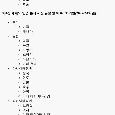
학술
제8장 세계의 입경 분석 시장 규모 및 예측 : 지역별(2022-2032년)
북미
미국
캐나다
유럽
영국
독일
프랑스
스페인
이탈리아
기타 유럽
아시아태평양
중국
인도
일본
호주
한국
기타 아시아태평양
라틴아메리카
브라질
멕시코
기타 라틴아메리카