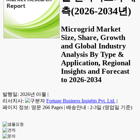
측(2026-2034년)
Microgrid Market
Size, Share, Growth
and Global Industry
Analysis By Type &
Application, Regional
Insights and Forecast
to 2026-2034
발행일:
2026년 01월
|
리서치사:
Fortune Business Insights Pvt. Ltd.
|
페이지 정보: 영문 266 Pages
|
배송안내 : 2-3일 (영업일 기준)