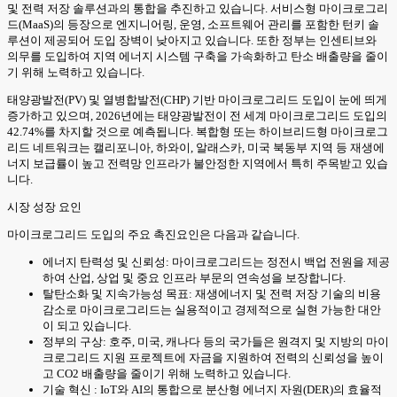
및 전력 저장 솔루션과의 통합을 추진하고 있습니다. 서비스형 마이크로그리
드(MaaS)의 등장으로 엔지니어링, 운영, 소프트웨어 관리를 포함한 턴키 솔
루션이 제공되어 도입 장벽이 낮아지고 있습니다. 또한 정부는 인센티브와
의무를 도입하여 지역 에너지 시스템 구축을 가속화하고 탄소 배출량을 줄이
기 위해 노력하고 있습니다.
태양광발전(PV) 및 열병합발전(CHP) 기반 마이크로그리드 도입이 눈에 띄게
증가하고 있으며, 2026년에는 태양광발전이 전 세계 마이크로그리드 도입의
42.74%를 차지할 것으로 예측됩니다. 복합형 또는 하이브리드형 마이크로그
리드 네트워크는 캘리포니아, 하와이, 알래스카, 미국 북동부 지역 등 재생에
너지 보급률이 높고 전력망 인프라가 불안정한 지역에서 특히 주목받고 있습
니다.
시장 성장 요인
마이크로그리드 도입의 주요 촉진요인은 다음과 같습니다.
에너지 탄력성 및 신뢰성: 마이크로그리드는 정전시 백업 전원을 제공
하여 산업, 상업 및 중요 인프라 부문의 연속성을 보장합니다.
탈탄소화 및 지속가능성 목표: 재생에너지 및 전력 저장 기술의 비용
감소로 마이크로그리드는 실용적이고 경제적으로 실현 가능한 대안
이 되고 있습니다.
정부의 구상: 호주, 미국, 캐나다 등의 국가들은 원격지 및 지방의 마이
크로그리드 지원 프로젝트에 자금을 지원하여 전력의 신뢰성을 높이
고 CO2 배출량을 줄이기 위해 노력하고 있습니다.
기술 혁신 : IoT와 AI의 통합으로 분산형 에너지 자원(DER)의 효율적