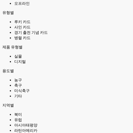
오프라인
유형별
루키 카드
사인 카드
경기 출전 기념 카드
병렬 카드
제품 유형별
실물
디지털
용도별
농구
축구
미식축구
기타
지역별
북미
유럽
아시아태평양
라틴아메리카