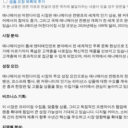
샘플 요청 목록에 추가
※ 본 상품은 영문 자료로 한글과 영문 목차에 불일치하는 내용이 있을 경우 영문을
애니메이션 머천다이징 시장은 애니메이션 컨텐츠의 세계적 인기 상승, 팬 커뮤
어에서의 참여도 증가, 그리고 국제 애니메이션 컨벤션 개최가 전 세계 굿즈 
있습니다. 애니메이션 머천다이징 시장 규모는 2026년에는 109억 달러, 2033
시장 분석:
애니메이션이 틈새 엔터테인먼트 분야에서 전 세계적인 주류 문화 현상으로 진화
가에 이르기까지 폭넓은 고객층을 사로잡는 혁신적인 제품을 선보이고 있습니다. 
고객층에 더 효과적으로 접근할 수 있게 되었으며, 여러 지역에서 애니메이션 
성장 요인:
애니메이션 머천다이징 시장의 주요 성장 요인으로는 애니메이션 컨텐츠의 전 세
벤션, 코스프레 행사, 팬 커뮤니티의 인기는 라이선스 상품에 대한 수요를 계
은 층과 한정판 및 고품질 상품을 찾는 수집가들 사이에서 관심이 높아지고 있
비즈니스 기회:
이 시장은 프리미엄 수집품, 맞춤형 상품, 그리고 독점적인 프랜차이즈 협업에
팬층 확대에 힘입어 큰 성장 가능성이 기대되고 있습니다. 디지털 커머스, 소비
체 간의 전략적 제휴가 향후 수년간 혁신을 주도하고 시장 영향력을 확대할 것
지역별 분석: