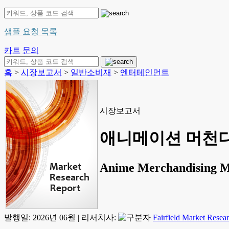
샘플 요청 목록
카트
문의
홈
>
시장보고서
>
일반소비재
>
엔터테인먼트
시장보고서
애니메이션 머천다이
Anime Merchandising Ma
발행일:
2026년 06월
|
리서치사:
Fairfield Market Resea