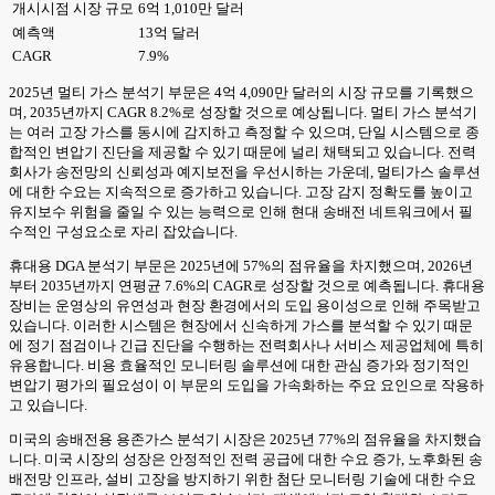
개시시점 시장 규모
6억 1,010만 달러
예측액
13억 달러
CAGR
7.9%
2025년 멀티 가스 분석기 부문은 4억 4,090만 달러의 시장 규모를 기록했으
며, 2035년까지 CAGR 8.2%로 성장할 것으로 예상됩니다. 멀티 가스 분석기
는 여러 고장 가스를 동시에 감지하고 측정할 수 있으며, 단일 시스템으로 종
합적인 변압기 진단을 제공할 수 있기 때문에 널리 채택되고 있습니다. 전력
회사가 송전망의 신뢰성과 예지보전을 우선시하는 가운데, 멀티가스 솔루션
에 대한 수요는 지속적으로 증가하고 있습니다. 고장 감지 정확도를 높이고
유지보수 위험을 줄일 수 있는 능력으로 인해 현대 송배전 네트워크에서 필
수적인 구성요소로 자리 잡았습니다.
휴대용 DGA 분석기 부문은 2025년에 57%의 점유율을 차지했으며, 2026년
부터 2035년까지 연평균 7.6%의 CAGR로 성장할 것으로 예측됩니다. 휴대용
장비는 운영상의 유연성과 현장 환경에서의 도입 용이성으로 인해 주목받고
있습니다. 이러한 시스템은 현장에서 신속하게 가스를 분석할 수 있기 때문
에 정기 점검이나 긴급 진단을 수행하는 전력회사나 서비스 제공업체에 특히
유용합니다. 비용 효율적인 모니터링 솔루션에 대한 관심 증가와 정기적인
변압기 평가의 필요성이 이 부문의 도입을 가속화하는 주요 요인으로 작용하
고 있습니다.
미국의 송배전용 용존가스 분석기 시장은 2025년 77%의 점유율을 차지했습
니다. 미국 시장의 성장은 안정적인 전력 공급에 대한 수요 증가, 노후화된 송
배전망 인프라, 설비 고장을 방지하기 위한 첨단 모니터링 기술에 대한 수요