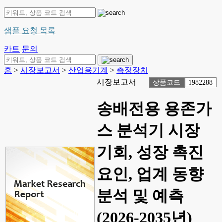
샘플 요청 목록
카트
문의
홈
>
시장보고서
>
산업용기계
>
측정장치
시장보고서
상품코드
1982288
송배전용 용존가
스 분석기 시장
기회, 성장 촉진
요인, 업계 동향
분석 및 예측
(2026-2035년)