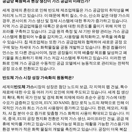
공급망 복원력과 현장 생산이 가스 공급의 미래인가?
세계 경제의 혼란으로 인해 반도체 제조업체들은 가스 공급망의 취약성을 뼈
저리게 느끼고 있습니다. 이 때문에 특히 질소, 수소, 산소와 같은 대량 가스의
경우, 온사이트 가스 생산 및 정제 시스템에 대한 투자가 증가하고 있습니다.
지역 가스 공급업체들은 대륙간 운송에 대한 의존도를 줄이기 위해 지역 인
프라를 구축하고 있습니다. 고급 원격 측정 및 AI 기반 유량 관리는 가스 공급
시스템에 통합되어 누출을 감지하고, 사용량을 최적화하고, 부족을 예측할
수 있습니다. 칩 제조업체는 또한 가스 공급업체와 협력하여 새로운 공정 요
구에 맞는 차세대 가스 화학물질을 공동 개발하고 있습니다. 환경 컴플라이
언스는 또 다른 관심사이며, 많은 공장들이 지역 배출량 목표를 달성하고 폐
기물을 최소화하기 위해 가스 저감 시스템에 투자하고 있습니다. 이러한 변
화로 인해 가스 공급은 수동적인 공급 모델에서 능동적으로 관리되는 전략적
공정 요소로 전환되고 있습니다.
반도체 가스 시장 성장 가속화의 원동력은?
세계의
반도체 가스
시장의 성장은 첨단 노드의 보급, 각 지역의 팹 건설, 특수
재료에 대한 수요 등 여러 가지 요인에 의해 주도되고 있습니다. 세계 칩 생산
의 확대, 특히 국가 안보 및 경제 회복 의제에 따라 초순수 공정 가스에 대한
수요가 급증하고 있으며, EUV, 3D NAND, 첨단 로직 노드의 채택으로 인해 이
국적인 가스와 희소 가스의 사용량이 증가하고 있습니다. 한편, 메모리, 자동
차, AI 칩 분야 수요 증가로 맞춤형 가스 화학의 사용이 확대되고 있습니다. 미
국, 중국, EU의 공장 현지화 전환은 지역 가스 생산, 파이프라인 건설, 공급 제
휴에 박차를 가하고 있습니다. 지속가능성 목표는 재활용 가능한 가스용기와
환경 부하가 적은 화학 물질의 개발을 촉진하고 있습니다. 공장이 더욱 복잡