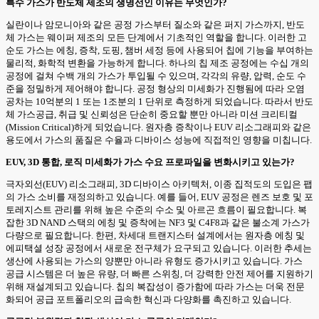
특수 가스가 반도체 제조의 생명선인 이유는 무엇인가?
실란이나 암모니아와 같은 공정 가스부터 질소와 같은 퍼지 가스까지, 반도
체 가스는 웨이퍼 제조의 모든 단계에서 기초적인 역할을 합니다. 이러한 고
순도 가스는 에칭, 증착, 도핑, 챔버 세정 등에 사용되어 칩에 기능을 부여하는
물리적, 화학적 변환을 가능하게 합니다. 하나의 칩 제조 공정에는 수십 개의
공정에 걸쳐 수백 개의 가스가 투입될 수 있으며, 각각의 유량, 압력, 순도 수
준을 정밀하게 제어해야 합니다. 공정 형상의 미세화가 진행됨에 따라 오염
공차는 10억분의 1 또는 1조분의 1 단위로 측정하게 되었습니다. 따라서 반도
체 가스공급, 취급 및 신뢰성은 단순히 중요할 뿐만 아니라 미션 크리티컬
(Mission Critical)하게 되었습니다. 원자층 증착이나 EUV 리소그래피와 같은
용도에서 가스의 품질은 수율과 디바이스 성능에 직접적인 영향을 미칩니다.
EUV, 3D 통합, 로직 미세화가 가스 수요 프로파일을 변화시키고 있는가?
극자외선(EUV) 리소그래피, 3D 디바이스 아키텍처, 이종 집적도의 도입은 팹
의 가스 소비를 재정의하고 있습니다. 예를 들어, EUV 공정은 렌즈 보호 및 포
토레지스트 관리를 위해 높은 수준의 수소 및 아르곤 흐름이 필요합니다. 복
잡한 3D NAND 스택의 에칭 및 증착에는 NF3 및 C4F8과 같은 불소계 가스가
다량으로 필요합니다. 한편, 차세대 트랜지스터 설계에서는 원자층 에칭 및
에피택셜 성장 공정에서 새로운 전구체가 요구되고 있습니다. 이러한 추세는
생산에 사용되는 가스의 양뿐만 아니라 유형도 증가시키고 있습니다. 가스
공급 시스템은 더 높은 유량, 더 빠른 스위칭, 더 강력한 안전 제어를 지원하기
위해 재설계되고 있습니다. 칩의 복잡성이 증가함에 따라 가스는 더욱 전문
화되어 공급 포트폴리오의 급속한 혁신과 다양화를 촉진하고 있습니다.