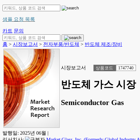
샘플 요청 목록
카트
문의
홈
>
시장보고서
>
전자부품/반도체
>
반도체 제조/장비
시장보고서
상품코드
1747740
반도체 가스 시장
Semiconductor Gas
발행일:
2025년 06월
|
리서치사:
Market Glass, Inc. (Formerly Global Industry An