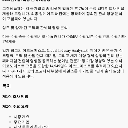
고객님들께는 각 국가별 최종 리셋이 발표된 후 7월에 무료 업데이트 버전을
제공해 드립니다. 최종 업데이트 버전에는 명확하게 정의된 관세 영향 분석
이 포함되어 있습니다.
상호 및 양자 간 무역과 관세의 영향 분석 :
미국 <>& 중국 <>& 멕시코 <>& 캐나다 <>&EU <>& 일본 <>& 인도 <>& 기타
176개국
업계 최고의 이코노미스트: Global Industry Analysts의 지식 기반은 국가, 싱
크탱크, 무역 및 산업 단체, 대기업, 그리고 세계 계량 경제 상황의 전례 없는
패러다임 전환의 영향을 공유하는 분야별 전문가 등 가장 영향력 있는 수석
이코노미스트 그룹을 포함한 14,949명의 이코노미스트를 추적하고 있습니
다. 16,491개 이상의 보고서 대부분에 마일스톤에 기반한 2단계 출시 일정이
적용되어 있습니다.
목차
제1장 조사 방법
제2장 주요 요약
시장 개요
주요 기업
시장 동향과 촉진요인