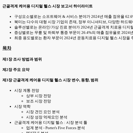
근골격계 케어용 디지털 헬스 시장 보고서 하이라이트
구성요소별로는 소프트웨어 & 서비스 분야가 2024년 매출 점유율 62.
북미는 다수의 대형 시장 기업의 존재, 정부 이니셔티브, 다양한 하드웨
솔루션별로는 온라인/가상 진료 분야가 2024년 근골격계 치료용 디지털
증상별로는 무릎 및 하퇴부 통증 부문이 26.4%의 매출 점유율로 202
최종 용도별로는 환자 부문이 2024년 운동치료용 디지털 헬스 시장을 주
목차
제1장 조사 방법과 범위
제2장 주요 요약
제3장 근골격계 케어용 디지털 헬스 시장 변수, 동향, 범위
시장 계통 전망
상부 시장 전망
보조 시장 전망
시장 역학
시장 견인 요인 분석
시장 성장 억제요인 분석
근골격계 케어용 디지털 헬스 : 시장 분석 툴
업계 분석 - Porter's Five Forces 분석