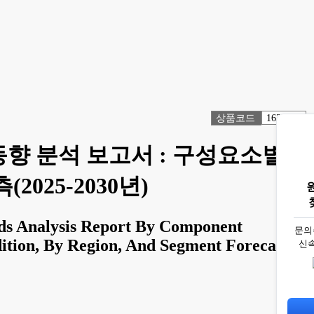
상품코드
1631537
동향 분석 보고서 : 구성요소별,
025-2030년)
nds Analysis Report By Component
문의
ition, By Region, And Segment Forecasts,
신