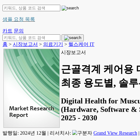
샘플 요청 목록
카트
문의
홈
>
시장보고서
>
의료기기
>
헬스케어 IT
시장보고서
근골격계 케어용 디
최종 용도별, 솔루션
Digital Health for Musc
(Hardware, Software & S
2025 - 2030
발행일:
2024년 12월
|
리서치사:
Grand View Research
|