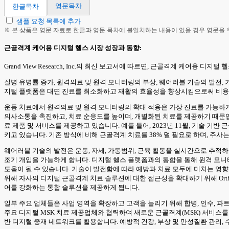
영문목차
한글목차
샘플 요청 목록에 추가
※ 본 상품은 영문 자료로 한글과 영문 목차에 불일치하는 내용이 있을 경우 영문을
근골격계 케어용 디지털 헬스 시장 성장과 동향:
Grand View Research, Inc.의 최신 보고서에 따르면, 근골격계 케어용 
질병 유병률 증가, 원격의료 및 원격 모니터링의 부상, 웨어러블 기술의 발전,
지털 플랫폼은 대면 진료를 최소화하고 재활의 효율성을 향상시킴으로써 비용
운동 치료에서 원격의료 및 원격 모니터링의 확대 적용은 가상 진료를 가능하게
의사소통을 촉진하고, 치료 순응도를 높이며, 개별화된 치료를 제공하기 때문입
료 제품 및 서비스를 제공하고 있습니다. 예를 들어, 2023년 11월, 기술 기반
키고 있습니다. 기존 방식에 비해 근골격계 치료를 38% 덜 필요로 하며, 주사는 
웨어러블 기술의 발전은 운동, 자세, 가동범위, 근육 활동을 실시간으로 추적
조기 개입을 가능하게 합니다. 디지털 헬스 플랫폼과의 통합을 통해 원격 모니
도움이 될 수 있습니다. 기술이 발전함에 따라 예방과 치료 모두에 미치는 영향은 
위해 자사의 디지털 근골격계 치료 솔루션에 대한 접근성을 확대하기 위해 OrthoF
어를 강화하는 통합 솔루션을 제공하게 됩니다.
일부 주요 업체들은 사업 영역을 확장하고 고객을 늘리기 위해 합병, 인수, 파트너십
주요 디지털 MSK 치료 제공업체와 협력하여 새로운 근골격계(MSK) 서비스를 도입했
반 디지털 중재 네트워크를 활용합니다. 예방적 건강, 부상 및 만성질환 관리,