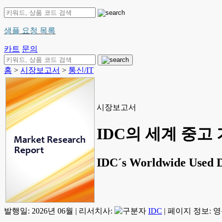
샘플 요청 목록
카트
문의
홈
>
시장보고서
>
통신/IT
시장보고서
IDC의 세계 중고 
IDC´s Worldwide Used D
발행일:
2026년 06월
|
리서치사:
IDC
|
페이지 정보: 영문 