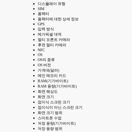
디스플레이 유형
SIM
폼팩터
폼팩터에 대한 상세 정보
GPS
입력 방식
메가픽셀 대역
멀티 프론트 카메라
후면 멀티 카메라
NFC
OS
OS의 종류
OS 버전
가격대(달러)
메인 메모리 카드
RAM(기가바이트)
RAM 용량(기가바이트)
화면 해상도
화면 크기
접이식 스크린 크기
접이식이 아닌 스크린 크기
화면 크기 범위
스마트폰 수업
저장 용량(기가바이트)
저장 용량 범위