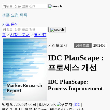
샘플 요청 목록
카트
문의
홈
>
시장보고서
>
통신/IT
시장보고서
상품코드
2072406
IDC PlanScape :
프로세스 개선
IDC PlanScape:
Process Improvement
발행일:
2026년 06월
|
리서치사:
IDC
|
페이지 정보: 영문 19 Pages
|
배송안내 : 즉시배송