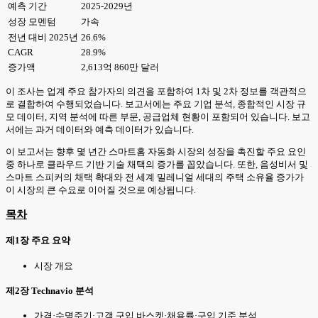
예측 기간
2025-2029년
성장 모멘텀
가속
전년 대비 2025년
26.6%
CAGR
28.9%
증가액
2,613억 860만 달러
이 조사는 업계 주요 참가자의 의견을 포함하여 1차 및 2차 정보를 객관적으
로 결합하여 수행되었습니다. 보고서에는 주요 기업 분석, 종합적인 시장 규
모 데이터, 지역 분석에 따른 부문, 공급업체 현황이 포함되어 있습니다. 보고
서에는 과거 데이터와 예측 데이터가 있습니다.
이 보고서는 향후 몇 년간 스마트홈 자동화 시장의 성장을 촉진할 주요 요인
중 하나로 클라우드 기반 기술 채택의 증가를 꼽았습니다. 또한, 음성비서 및
스마트 스피커의 채택 확대와 전 세계 밀레니얼 세대의 주택 소유율 증가가
이 시장의 큰 수요로 이어질 것으로 예상됩니다.
목차
제1장 주요 요약
시장 개요
제2장 Technavio 분석
가격·수명주기·고객 구입 바스켓·채용률·구입 기준 분석