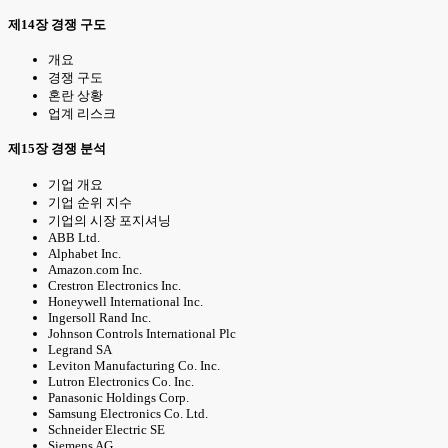
제14장 경쟁 구도
개요
경쟁 구도
혼란 상황
업계 리스크
제15장 경쟁 분석
기업 개요
기업 순위 지수
기업의 시장 포지셔닝
ABB Ltd.
Alphabet Inc.
Amazon.com Inc.
Crestron Electronics Inc.
Honeywell International Inc.
Ingersoll Rand Inc.
Johnson Controls International Plc
Legrand SA
Leviton Manufacturing Co. Inc.
Lutron Electronics Co. Inc.
Panasonic Holdings Corp.
Samsung Electronics Co. Ltd.
Schneider Electric SE
Siemens AG