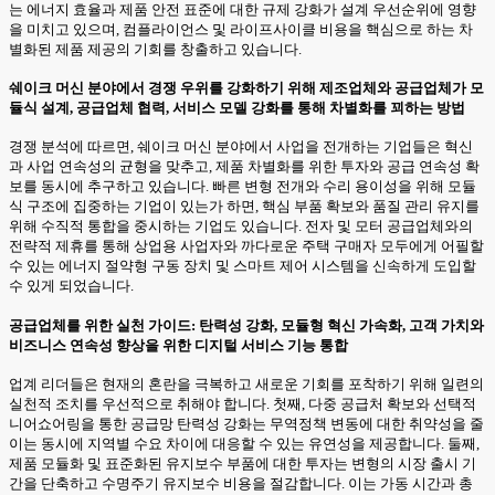
는 에너지 효율과 제품 안전 표준에 대한 규제 강화가 설계 우선순위에 영향
을 미치고 있으며, 컴플라이언스 및 라이프사이클 비용을 핵심으로 하는 차
별화된 제품 제공의 기회를 창출하고 있습니다.
쉐이크 머신 분야에서 경쟁 우위를 강화하기 위해 제조업체와 공급업체가 모
듈식 설계, 공급업체 협력, 서비스 모델 강화를 통해 차별화를 꾀하는 방법
경쟁 분석에 따르면, 쉐이크 머신 분야에서 사업을 전개하는 기업들은 혁신
과 사업 연속성의 균형을 맞추고, 제품 차별화를 위한 투자와 공급 연속성 확
보를 동시에 추구하고 있습니다. 빠른 변형 전개와 수리 용이성을 위해 모듈
식 구조에 집중하는 기업이 있는가 하면, 핵심 부품 확보와 품질 관리 유지를
위해 수직적 통합을 중시하는 기업도 있습니다. 전자 및 모터 공급업체와의
전략적 제휴를 통해 상업용 사업자와 까다로운 주택 구매자 모두에게 어필할
수 있는 에너지 절약형 구동 장치 및 스마트 제어 시스템을 신속하게 도입할
수 있게 되었습니다.
공급업체를 위한 실천 가이드: 탄력성 강화, 모듈형 혁신 가속화, 고객 가치와
비즈니스 연속성 향상을 위한 디지털 서비스 기능 통합
업계 리더들은 현재의 혼란을 극복하고 새로운 기회를 포착하기 위해 일련의
실천적 조치를 우선적으로 취해야 합니다. 첫째, 다중 공급처 확보와 선택적
니어쇼어링을 통한 공급망 탄력성 강화는 무역정책 변동에 대한 취약성을 줄
이는 동시에 지역별 수요 차이에 대응할 수 있는 유연성을 제공합니다. 둘째,
제품 모듈화 및 표준화된 유지보수 부품에 대한 투자는 변형의 시장 출시 기
간을 단축하고 수명주기 유지보수 비용을 절감합니다. 이는 가동 시간과 총