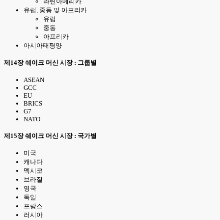
라틴아메리카
유럽, 중동 및 아프리카
유럽
중동
아프리카
아시아태평양
제14장 쉐이크 머신 시장 : 그룹별
ASEAN
GCC
EU
BRICS
G7
NATO
제15장 쉐이크 머신 시장 : 국가별
미국
캐나다
멕시코
브라질
영국
독일
프랑스
러시아