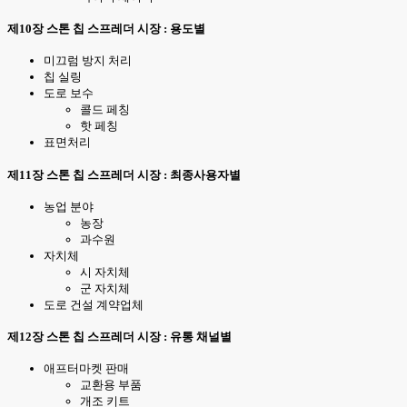
제10장 스톤 칩 스프레더 시장 : 용도별
미끄럼 방지 처리
칩 실링
도로 보수
콜드 페칭
핫 페칭
표면처리
제11장 스톤 칩 스프레더 시장 : 최종사용자별
농업 분야
농장
과수원
자치체
시 자치체
군 자치체
도로 건설 계약업체
제12장 스톤 칩 스프레더 시장 : 유통 채널별
애프터마켓 판매
교환용 부품
개조 키트