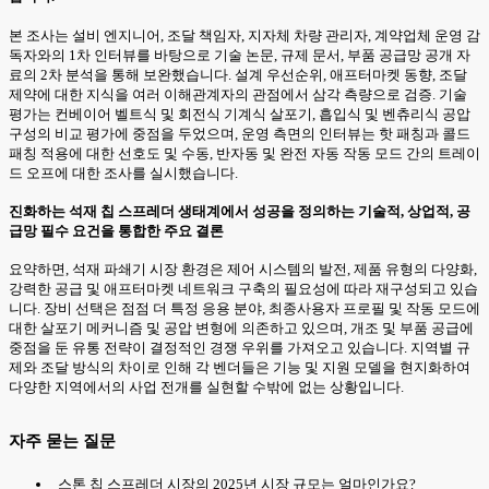
본 조사는 설비 엔지니어, 조달 책임자, 지자체 차량 관리자, 계약업체 운영 감
독자와의 1차 인터뷰를 바탕으로 기술 논문, 규제 문서, 부품 공급망 공개 자
료의 2차 분석을 통해 보완했습니다. 설계 우선순위, 애프터마켓 동향, 조달
제약에 대한 지식을 여러 이해관계자의 관점에서 삼각 측량으로 검증. 기술
평가는 컨베이어 벨트식 및 회전식 기계식 살포기, 흡입식 및 벤츄리식 공압
구성의 비교 평가에 중점을 두었으며, 운영 측면의 인터뷰는 핫 패칭과 콜드
패칭 적용에 대한 선호도 및 수동, 반자동 및 완전 자동 작동 모드 간의 트레이
드 오프에 대한 조사를 실시했습니다.
진화하는 석재 칩 스프레더 생태계에서 성공을 정의하는 기술적, 상업적, 공
급망 필수 요건을 통합한 주요 결론
요약하면, 석재 파쇄기 시장 환경은 제어 시스템의 발전, 제품 유형의 다양화,
강력한 공급 및 애프터마켓 네트워크 구축의 필요성에 따라 재구성되고 있습
니다. 장비 선택은 점점 더 특정 응용 분야, 최종사용자 프로필 및 작동 모드에
대한 살포기 메커니즘 및 공압 변형에 의존하고 있으며, 개조 및 부품 공급에
중점을 둔 유통 전략이 결정적인 경쟁 우위를 가져오고 있습니다. 지역별 규
제와 조달 방식의 차이로 인해 각 벤더들은 기능 및 지원 모델을 현지화하여
다양한 지역에서의 사업 전개를 실현할 수밖에 없는 상황입니다.
자주 묻는 질문
스톤 칩 스프레더 시장의 2025년 시장 규모는 얼마인가요?