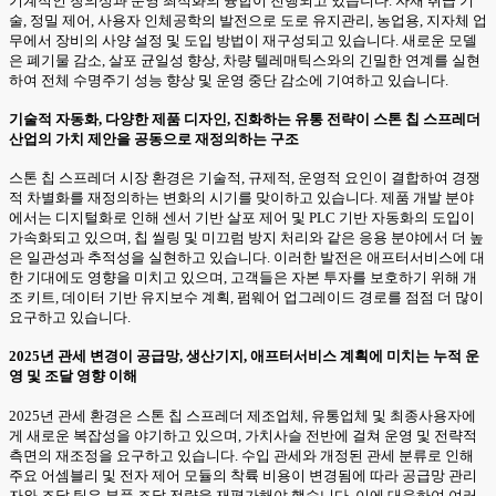
기계적인 창의성과 운영 최적화의 융합이 진행되고 있습니다. 자재 취급 기
술, 정밀 제어, 사용자 인체공학의 발전으로 도로 유지관리, 농업용, 지자체 업
무에서 장비의 사양 설정 및 도입 방법이 재구성되고 있습니다. 새로운 모델
은 폐기물 감소, 살포 균일성 향상, 차량 텔레매틱스와의 긴밀한 연계를 실현
하여 전체 수명주기 성능 향상 및 운영 중단 감소에 기여하고 있습니다.
기술적 자동화, 다양한 제품 디자인, 진화하는 유통 전략이 스톤 칩 스프레더
산업의 가치 제안을 공동으로 재정의하는 구조
스톤 칩 스프레더 시장 환경은 기술적, 규제적, 운영적 요인이 결합하여 경쟁
적 차별화를 재정의하는 변화의 시기를 맞이하고 있습니다. 제품 개발 분야
에서는 디지털화로 인해 센서 기반 살포 제어 및 PLC 기반 자동화의 도입이
가속화되고 있으며, 칩 씰링 및 미끄럼 방지 처리와 같은 응용 분야에서 더 높
은 일관성과 추적성을 실현하고 있습니다. 이러한 발전은 애프터서비스에 대
한 기대에도 영향을 미치고 있으며, 고객들은 자본 투자를 보호하기 위해 개
조 키트, 데이터 기반 유지보수 계획, 펌웨어 업그레이드 경로를 점점 더 많이
요구하고 있습니다.
2025년 관세 변경이 공급망, 생산기지, 애프터서비스 계획에 미치는 누적 운
영 및 조달 영향 이해
2025년 관세 환경은 스톤 칩 스프레더 제조업체, 유통업체 및 최종사용자에
게 새로운 복잡성을 야기하고 있으며, 가치사슬 전반에 걸쳐 운영 및 전략적
측면의 재조정을 요구하고 있습니다. 수입 관세와 개정된 관세 분류로 인해
주요 어셈블리 및 전자 제어 모듈의 착륙 비용이 변경됨에 따라 공급망 관리
자와 조달 팀은 부품 조달 전략을 재평가해야 했습니다. 이에 대응하여 여러