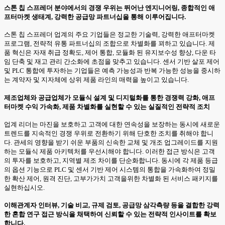
스톤 칩 스프레더 분야에서의 경쟁 우위는 뛰어난 엔지니어링, 종합적인 애
프터마켓 생태계, 강력한 공급망 파트너십을 통해 이루어집니다.
스톤 칩 스프레더 업계의 주요 기업들은 정교한 기술력, 강력한 애프터마켓
프로그램, 전략적 유통 파트너십의 조합으로 차별화를 꾀하고 있습니다. 제
품 혁신은 자재 취급 정확도, 제어 통합, 모듈화 된 유지보수성 향상, 다운 타
임 단축 및 재고 관리 간소화에 초점을 맞추고 있습니다. 센서 기반 살포 제어
및 PLC 통합에 투자하는 기업들은 예측 가능성과 반복 가능한 성능을 중시하
는 계약자 및 지자체에 상위 제품 라인의 매력을 높이고 있습니다.
제조업체와 공급업체가 모듈식 설계 및 디지털화를 통한 경쟁력 강화, 애프
터마켓 수익 가속화, 제품 차별화를 실현할 수 있는 실질적인 전략적 조치
업계 리더는 마진을 보호하고 고객에 대한 연속성을 보장하는 동시에 새로운
트렌드를 지속적인 경쟁 우위로 전환하기 위해 단호한 조치를 취해야 합니
다. 관세의 영향을 받기 쉬운 부품의 신속한 교체 및 개조 업그레이드를 지원
하는 모듈식 제품 아키텍처를 우선시해야 합니다. 이러한 접근 방식은 고객
의 투자를 보호하고, 지역별 제조 차이를 단순화합니다. 동시에 각 제품 등급
의 옵션 기능으로 PLC 및 센서 기반 제어 시스템의 통합을 가속화하여 정밀
한 확산 제어, 원격 진단, 고부가가치 고객을위한 차별화 된 서비스 패키지를
실현하십시오.
이해관계자 인터뷰, 기술 비교, 규제 검토, 공급망 삼각측량 등을 결합한 강력
한 혼합 연구 접근 방식을 채택하여 신뢰할 수 있는 전략적 인사이트를 확보
합니다.