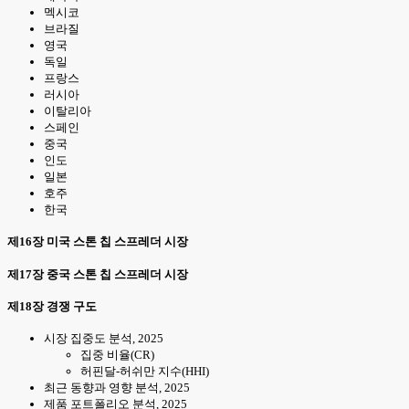
멕시코
브라질
영국
독일
프랑스
러시아
이탈리아
스페인
중국
인도
일본
호주
한국
제16장 미국 스톤 칩 스프레더 시장
제17장 중국 스톤 칩 스프레더 시장
제18장 경쟁 구도
시장 집중도 분석, 2025
집중 비율(CR)
허핀달-허쉬만 지수(HHI)
최근 동향과 영향 분석, 2025
제품 포트폴리오 분석, 2025