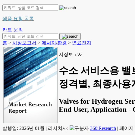
샘플 요청 목록
카트
문의
홈
>
시장보고서
>
에너지/환경
>
연료전지
시장보고서
수소 서비스용 밸브
정격별, 최종사용자별
Valves for Hydrogen Ser
End User, Application -
발행일:
2026년 01월
|
리서치사:
360iResearch
|
페이지 정