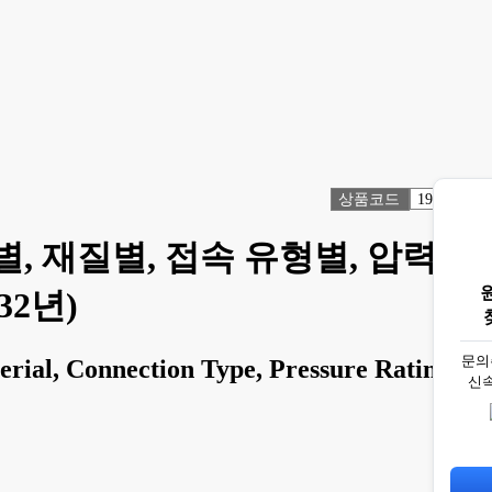
상품코드
1914261
별, 재질별, 접속 유형별, 압력
32년)
문의
rial, Connection Type, Pressure Rating,
신