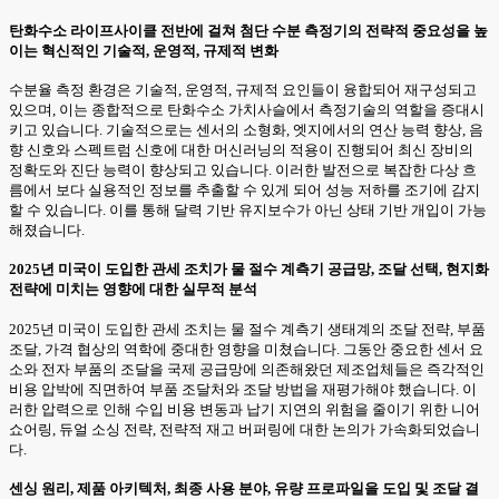
탄화수소 라이프사이클 전반에 걸쳐 첨단 수분 측정기의 전략적 중요성을 높
이는 혁신적인 기술적, 운영적, 규제적 변화
수분율 측정 환경은 기술적, 운영적, 규제적 요인들이 융합되어 재구성되고
있으며, 이는 종합적으로 탄화수소 가치사슬에서 측정기술의 역할을 증대시
키고 있습니다. 기술적으로는 센서의 소형화, 엣지에서의 연산 능력 향상, 음
향 신호와 스펙트럼 신호에 대한 머신러닝의 적용이 진행되어 최신 장비의
정확도와 진단 능력이 향상되고 있습니다. 이러한 발전으로 복잡한 다상 흐
름에서 보다 실용적인 정보를 추출할 수 있게 되어 성능 저하를 조기에 감지
할 수 있습니다. 이를 통해 달력 기반 유지보수가 아닌 상태 기반 개입이 가능
해졌습니다.
2025년 미국이 도입한 관세 조치가 물 절수 계측기 공급망, 조달 선택, 현지화
전략에 미치는 영향에 대한 실무적 분석
2025년 미국이 도입한 관세 조치는 물 절수 계측기 생태계의 조달 전략, 부품
조달, 가격 협상의 역학에 중대한 영향을 미쳤습니다. 그동안 중요한 센서 요
소와 전자 부품의 조달을 국제 공급망에 의존해왔던 제조업체들은 즉각적인
비용 압박에 직면하여 부품 조달처와 조달 방법을 재평가해야 했습니다. 이
러한 압력으로 인해 수입 비용 변동과 납기 지연의 위험을 줄이기 위한 니어
쇼어링, 듀얼 소싱 전략, 전략적 재고 버퍼링에 대한 논의가 가속화되었습니
다.
센싱 원리, 제품 아키텍처, 최종 사용 분야, 유량 프로파일을 도입 및 조달 결