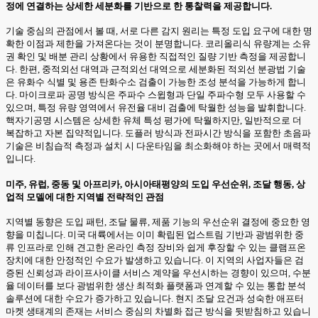
정에 연결하는 상세한 세분화를 기반으로 한 통찰력을 제공합니다.
기술 중심의 관점에서 볼 때, 서로 다른 감지 원리는 특정 도입 요구에 대한 명
확한 이점과 제한을 가져온다는 것이 분명합니다. 코리올리식 유량계는 소유
권 확인 및 배분 관리 상황에서 유용한 직접적인 질량 기반 측정을 제공합니
다. 한편, 중적외선 대역과 근적외선 대역으로 세분화된 적외선 분광법 기술
은 유화수 식별 및 용존 탄화수소 검출이 가능한 조성 분석을 가능하게 합니
다. 마이크로파 공명 방식은 주파수 스윕형과 단일 주파수형 모두 사용할 수
있으며, 특정 유량 영역에서 유전율 대비 검출에 탁월한 성능을 발휘합니다.
핵자기공명 시스템은 상세한 유체 특성 평가에 탁월하지만, 일반적으로 더
복잡하고 자본 집약적입니다. 도플러 방식과 전파시간 방식을 포함한 초음파
기술은 비침습적 측정과 설치 시 다운타임을 최소화해야 하는 곳에서 매력적
입니다.
미주, 유럽, 중동 및 아프리카, 아시아태평양의 도입 우선순위, 조달 행동, 상
업적 모델에 대한 지역별 전략적인 관점
지역별 동향은 도입 패턴, 조달 물류, 제품 기능의 우선순위 결정에 중요한 영
향을 미칩니다. 미국 대륙에서는 이미 확립된 업스트림 기반과 광범위한 중
류 인프라로 인해 견고한 온라인 측정 장비와 쉽게 후장할 수 있는 클램프온
장치에 대한 안정적인 수요가 발생하고 있습니다. 이 지역의 사업자들은 검
증된 신뢰성과 라이프사이클 서비스 계약을 우선시하는 경향이 있으며, 수분
율 데이터를 보다 광범위한 생산 최적화 플랫폼과 연계할 수 있는 통합 분석
솔루션에 대한 수요가 증가하고 있습니다. 현지 조달 요건과 성숙한 애프터
마켓 생태계의 존재는 서비스 중심의 차별화 접근 방식을 뒷받침하고 있습니