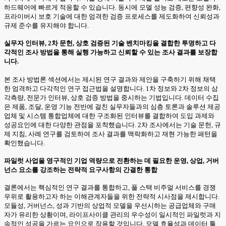
하드웨어에 빠르게 적응할 수 있습니다. 동시에 모델 성능 검증, 편향성 완화,
프라이버시 보호 기술에 대한 엄격한 검증 프로세스를 제도화하여 신뢰성과
규제 준수를 유지해야 합니다.
실무자 인터뷰, 2차 문헌, 상호 검증된 기술 벤치마킹을 결합한 투명하고 다
각적인 조사 방법을 통해 실행 가능하고 신뢰할 수 있는 조사 결과를 보장합
니다.
본 조사 방법론 섹션에서는 제시된 연구 결과와 제안을 구축하기 위해 채택
한 엄격하고 다각적인 연구 접근법을 설명합니다. 1차 정보와 2차 정보의 삼
각측량, 전문가 인터뷰, 상호 검증 방법을 중시하는 기법입니다. 데이터 수집
은 제품, 조달, 운영 기능 전반에 걸친 실무자들과의 심층 토론과 솔루션 제공
업체 및 시스템 통합업체에 대한 구조화된 인터뷰를 결합하여 도입 과제와
성공요인에 대한 다양한 관점을 포착했습니다. 2차 조사에서는 기술 문헌, 규
제 지침, 사례 연구를 검토하여 조사 결과를 맥락화하고 재현 가능한 패턴을
확인했습니다.
파일럿 사업을 영구적인 기업 역량으로 전환하는 데 필요한 운영, 상업, 거버
넌스 요소를 강조하는 전략적 요구사항의 간결한 통합
결론에서는 핵심적인 연구 결과를 통합하고, 풀 스택 비주얼 서비스를 경쟁
우위로 활용하고자 하는 이해관계자들을 위한 전략적 시사점을 제시합니다.
모듈성, 거버넌스, 성과 기반의 상업적 모델을 우선시하는 공급업체와 구매
자가 유리한 상황이며, 라이프사이클 관리의 우수성이 일시적인 파일럿과 지
속적인 성공을 가르는 요인으로 작용할 것입니다. 모델 효율성과 데이터 툴