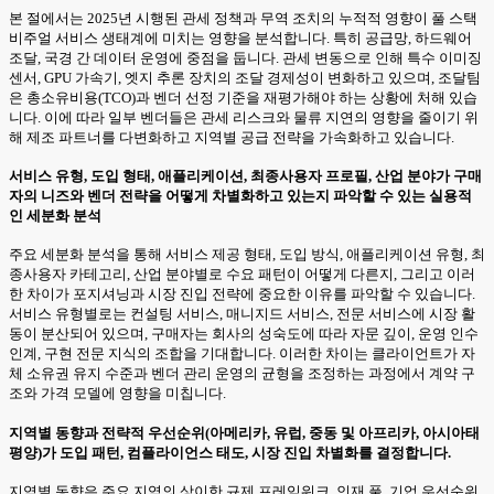
본 절에서는 2025년 시행된 관세 정책과 무역 조치의 누적적 영향이 풀 스택
비주얼 서비스 생태계에 미치는 영향을 분석합니다. 특히 공급망, 하드웨어
조달, 국경 간 데이터 운영에 중점을 둡니다. 관세 변동으로 인해 특수 이미징
센서, GPU 가속기, 엣지 추론 장치의 조달 경제성이 변화하고 있으며, 조달팀
은 총소유비용(TCO)과 벤더 선정 기준을 재평가해야 하는 상황에 처해 있습
니다. 이에 따라 일부 벤더들은 관세 리스크와 물류 지연의 영향을 줄이기 위
해 제조 파트너를 다변화하고 지역별 공급 전략을 가속화하고 있습니다.
서비스 유형, 도입 형태, 애플리케이션, 최종사용자 프로필, 산업 분야가 구매
자의 니즈와 벤더 전략을 어떻게 차별화하고 있는지 파악할 수 있는 실용적
인 세분화 분석
주요 세분화 분석을 통해 서비스 제공 형태, 도입 방식, 애플리케이션 유형, 최
종사용자 카테고리, 산업 분야별로 수요 패턴이 어떻게 다른지, 그리고 이러
한 차이가 포지셔닝과 시장 진입 전략에 중요한 이유를 파악할 수 있습니다.
서비스 유형별로는 컨설팅 서비스, 매니지드 서비스, 전문 서비스에 시장 활
동이 분산되어 있으며, 구매자는 회사의 성숙도에 따라 자문 깊이, 운영 인수
인계, 구현 전문 지식의 조합을 기대합니다. 이러한 차이는 클라이언트가 자
체 소유권 유지 수준과 벤더 관리 운영의 균형을 조정하는 과정에서 계약 구
조와 가격 모델에 영향을 미칩니다.
지역별 동향과 전략적 우선순위(아메리카, 유럽, 중동 및 아프리카, 아시아태
평양)가 도입 패턴, 컴플라이언스 태도, 시장 진입 차별화를 결정합니다.
지역별 동향은 주요 지역의 상이한 규제 프레임워크, 인재 풀, 기업 우선순위