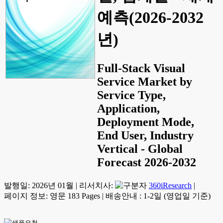
예측(2026-2032
년)
Full-Stack Visual
Service Market by
Service Type,
Application,
Deployment Mode,
End User, Industry
Vertical - Global
Forecast 2026-2032
발행일:
2026년 01월
|
리서치사:
360iResearch
|
페이지 정보: 영문 183 Pages
|
배송안내 : 1-2일 (영업일 기준)