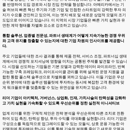
를 반영하여 도입 경로와 시장 진입 전략을 형성합니다. 아메리카에서는 기
술 허브의 빠른 혁신 주기와 기존 기업 및 민첩한 스타트업의 강력한 투자 의
지가 수요를 견인하고 있으며, 이는 엣지 배포 및 새로운 상업적 모델의 조기
도입으로 이어지고 있습니다. 이 지역의 시장 기업들은 빠른 가치 실현과 유
연한 계약 형태를 차별화 요소로 강조하고 있습니다.
통합 솔루션, 업종별 전문성, 파트너 생태계가 어떻게 지속가능한 경쟁 우위
와 고객 유지를 창출할 수 있는지에 대한 기업 차원의 인사이트를 제공합니
다.
주요 기업들에 대한 조사 결과를 통해 제품 전략, 서비스 조정, 파트너십 생태
계에서의 경쟁적 포지셔닝에 영향을 미치는 공통된 주제를 발견할 수 있습니
다. 시장을 선도하는 기업들은 기본 모델과 강력한 데이터 파이프라인, 반복
가능한 구축 프레임워크, 라이프사이클 관리를 위해 설계된 운영 지원을 결
합한 통합 풀스택 솔루션으로 차별화를 꾀하고 있습니다. 이들 기업은 우선
순위 분야에 대한 솔루션 템플릿에 투자하는 동시에 복잡한 고객 환경에 맞
게 워크플로우를 맞춤화할 수 있는 유연성을 유지하고 있습니다.
리더 기업이 아키텍처, 거버넌스, 상업화, 인재, 가치사슬의 탄력성을 강화하
고 가치 실현을 가속화할 수 있도록 우선순위를 정한 실천적 이니셔티브
업계 리더를 위한 구체적 제안은 전략 분석을 우선순위에 따른 조치로 전환
하여 도입 촉진, 탄력성 향상, 투자 수익률 극대화를 실현합니다. 리더 기업은
구성요소를 독립적으로 업그레이드할 수 있는 모듈식, 상호 운용 가능한 아
키텍처에 투자해야 합니다. 이를 통해 기술적 부채를 줄이고 새로운 모델과