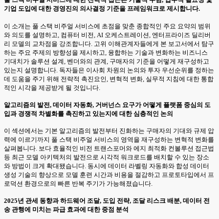
기업 도입에 대한 경영진의 의사결정 기준을 프레임워크로 제시합니다.
이 소개는 풀 스택 비주얼 서비스에 초점을 맞춘 종합적인 주요 요약의 범위
와 의도를 설명하고, 컴퓨터 비전, AI 오케스트레이션, 엔터프라이즈 딜리버
리 모델의 교차점을 강조합니다. 고위 이해관계자들에게 본 보고서에서 탐구
하는 주요 주제의 방향성을 제시하고, 융합하는 기술과 변화하는 비즈니스
기대치가 솔루션 설계, 벤더와의 관계, 구매자의 기준을 어떻게 재구성하고
있는지 설명합니다. 독자들은 이사회 차원의 논의와 투자 우선순위를 정하는
데 도움을 주기 위해 전략적 촉진요인, 변혁적 변화, 실무적 지침에 대한 통합
적인 시각을 제공받게 될 것입니다.
알고리즘의 발전, 데이터 자동화, 거버넌스 요구가 어떻게 플랫폼 중심의 도
입과 경쟁적 차별화를 촉진하고 있는지에 대한 심층적인 논의
이 섹션에서는 기본 알고리즘의 발전부터 진화하는 구매자의 기대와 규제 압
력에 이르기까지 풀 스택 비주얼 서비스의 영역을 재구성하는 변혁적 변화를
살펴봅니다. 보다 효율적인 비전 트랜스포머와 에지 최적화 컨볼루션 접근법
등 최근 모델 아키텍처의 발전으로 시각적 워크로드를 배치할 수 있는 장소
와 방법이 크게 확대됐습니다. 동시에 데이터 라벨링 자동화와 합성 데이터
생성 기술의 향상으로 모델 훈련 시간과 비용을 절감하고 프로토타입에서 프
로덕션 환경으로의 빠른 반복 주기가 가능해졌습니다.
2025년 관세 동향과 하드웨어 조달, 도입 전략, 조달 리스크 배분, 데이터 전
송 관행에 미치는 파급 효과에 대한 중점 분석