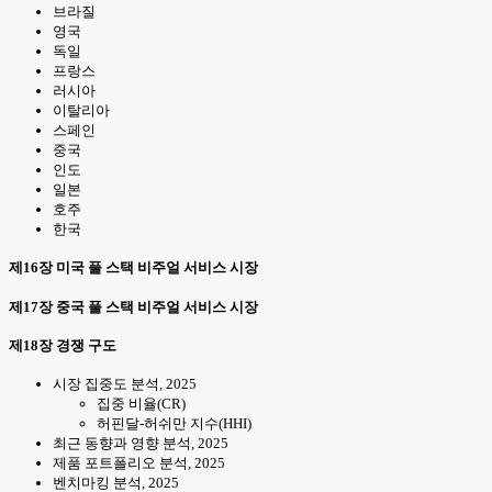
브라질
영국
독일
프랑스
러시아
이탈리아
스페인
중국
인도
일본
호주
한국
제16장 미국 풀 스택 비주얼 서비스 시장
제17장 중국 풀 스택 비주얼 서비스 시장
제18장 경쟁 구도
시장 집중도 분석, 2025
집중 비율(CR)
허핀달-허쉬만 지수(HHI)
최근 동향과 영향 분석, 2025
제품 포트폴리오 분석, 2025
벤치마킹 분석, 2025