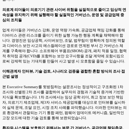
의료계 리더들이 의료기기 관련 사이버 위험을 실질적으로 줄이고 임상적 연
속성을 유지하기 위해 실행해야 할 실질적인 거버넌스, 운영 및 공급업체 중
심의 조치들
업계 리더들은 거버넌스 강화, 운영 역량 가속화, 공급업체 책임 강화를 통해
디바이스 관련 리스크를 줄이기 위한 실행 가능한 행동 계획을 채택해야 합
니다. 경영진은 임상공학, 사이버보안, 조달, 법무팀이 명확하게 정의된 역할
과 디바이스 보안 사고의 에스컬레이션 경로로 연계된 부서 간 거버넌스 체
계를 구축해야 합니다. 소프트웨어 부품표(SBOM) 공개, 패치 적용 일정, 협력
적 취약점 공개(CVD)를 포함하는 보안 요구사항을 조달 계약에 포함시킴으
로써 강제력 있는 기대치를 만들어 사고 발생 시 모호함을 줄일 수 있습니다.
이해관계자 인터뷰, 기술 검토, 시나리오 검증을 결합한 혼합 방식의 조사 접
근법 설명
본 Executive Summary를 뒷받침하는 설문조사는 정성적이고 구조화된 1차
조사와 선별된 2차 조사를 결합하여 실무자의 경험과 기술적 증거에 기반한
지식을 확보했습니다. 1차 조사에서는 임상 공학 리더, 최고 정보 보안 책임
자, 의료기기 제조업체, 제3자 서비스 제공업체를 대상으로 인터뷰를 실시하
여 실제 문제, 조달 요인, 시정 조치 사례를 파악했습니다. 이러한 인터뷰는 의
료 환경에서 관찰되는 기기 통합 패턴, 펌웨어 업데이트 메커니즘, 일반적인
고장 모드에 대한 기술 검토를 통해 보완되었습니다.
환자와 시스템을 보호하기 위해서는 부문 간 거버넌스, 공급업체 책임추궁,