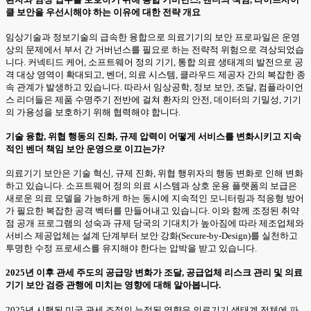
클 보안을 우선시해야 하는 이유에 대한 전략 개요
임상기술과 정보기술의 급속한 융합으로 의료기기의 보안 프로파일은 운영
상의 문제에서 부서 간 거버넌스를 필요로 하는 전략적 위험으로 격상되었습
니다. 커넥티드 케어, 소프트웨어 정의 기기, 통합 의료 생태계의 발전으로 공
격 대상 영역이 확대되고, 벤더, 의료 시스템, 클라우드 제공자 간의 복잡한 종
속 관계가 발생하고 있습니다. 따라서 임상공학, 정보 보안, 조달, 컴플라이언
스 리더들은 제품 수명주기 전반에 걸쳐 환자의 안전, 데이터의 기밀성, 기기
의 가용성을 보호하기 위해 협력해야 합니다.
기술 융합, 위협 행동의 진화, 규제 압력이 어떻게 서비스를 변화시키고 지속
적인 벤더 책임 보안 운영으로 이끄는가?
의료기기 보안은 기술 혁신, 규제 진화, 위협 행위자의 행동 변화로 인해 변화
하고 있습니다. 소프트웨어 정의 의료 시스템과 상호 운용 플랫폼의 보급은
새로운 의료 모델을 가능하게 하는 동시에 지속적인 모니터링과 적응형 방어
가 필요한 복잡한 공격 벡터를 만들어내고 있습니다. 이와 함께 조정된 취약
점 공개 프로그램의 성숙과 규제 당국의 기대치가 높아짐에 따라 제조업체와
서비스 제공업체는 설계 단계부터 보안 강화(Secure-by-Design)를 실천하고
투명한 수정 프로세스를 유지해야 한다는 압박을 받고 있습니다.
2025년 이후 관세 주도의 공급망 변화가 조달, 공급업체 리스크 관리 및 의료
기기 보안 검증 관행에 미치는 영향에 대해 알아봅니다.
2025년 시행된 미국 관세 조정의 누적된 영향은 의료기기 생태계 전체에 파