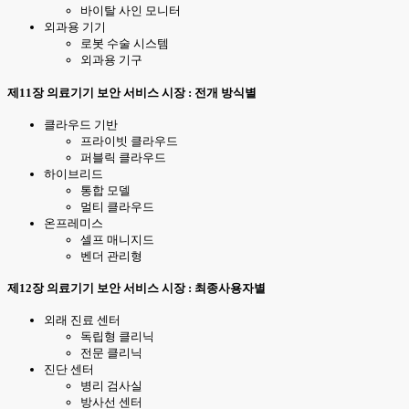
바이탈 사인 모니터
외과용 기기
로봇 수술 시스템
외과용 기구
제11장 의료기기 보안 서비스 시장 : 전개 방식별
클라우드 기반
프라이빗 클라우드
퍼블릭 클라우드
하이브리드
통합 모델
멀티 클라우드
온프레미스
셀프 매니지드
벤더 관리형
제12장 의료기기 보안 서비스 시장 : 최종사용자별
외래 진료 센터
독립형 클리닉
전문 클리닉
진단 센터
병리 검사실
방사선 센터