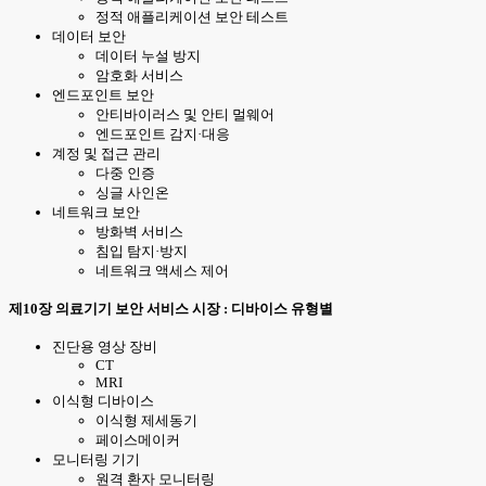
정적 애플리케이션 보안 테스트
데이터 보안
데이터 누설 방지
암호화 서비스
엔드포인트 보안
안티바이러스 및 안티 멀웨어
엔드포인트 감지·대응
계정 및 접근 관리
다중 인증
싱글 사인온
네트워크 보안
방화벽 서비스
침입 탐지·방지
네트워크 액세스 제어
제10장 의료기기 보안 서비스 시장 : 디바이스 유형별
진단용 영상 장비
CT
MRI
이식형 디바이스
이식형 제세동기
페이스메이커
모니터링 기기
원격 환자 모니터링