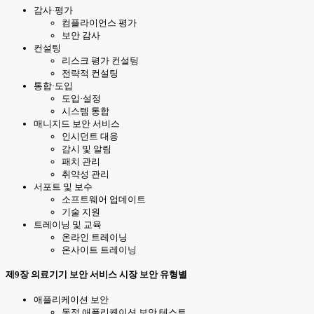
감사·평가
컴플라이언스 평가
보안 감사
컨설팅
리스크 평가 컨설팅
전략적 컨설팅
통합·도입
도입·설정
시스템 통합
매니지드 보안 서비스
인시던트 대응
감시 및 알림
패치 관리
취약성 관리
서포트 및 보수
소프트웨어 업데이트
기술 지원
트레이닝 및 교육
온라인 트레이닝
온사이트 트레이닝
제9장 의료기기 보안 서비스 시장 보안 유형별
애플리케이션 보안
동적 애플리케이션 보안 테스트