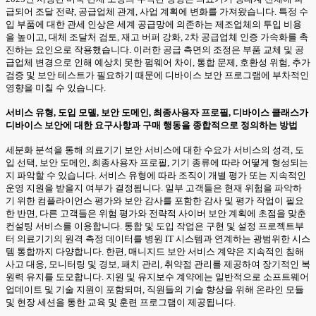
급되어 조달 전략, 공급업체 관계, 사업 계획에 변화를 가져왔습니다. 특정 수
입 부품에 대한 관세 인상은 세계 공급망에 의존하는 제조업체의 투입 비용
을 높이고, 대체 조달처 검토, 재고 버퍼 강화, 2차 공급업체 인증 가속화를 촉
진하는 요인으로 작용했습니다. 이러한 공급 측면의 조정은 부품 교체 및 공
급업체 변경으로 인해 예상치 못한 펌웨어 차이, 통합 문제, 호환성 위험, 추가
검증 및 보안 테스트가 필요하기 때문에 디바이스 보안 프로그램에 부차적인
영향을 미칠 수 있습니다.
서비스 유형, 도입 모델, 보안 도메인, 최종사용자 프로필, 디바이스 클래스가
디바이스 보안에 대한 요구사항과 구매 행동을 종합적으로 정의하는 방법
세분화 분석을 통해 의료기기 보안 서비스에 대한 수요가 서비스의 성격, 도
입 선택, 보안 도메인, 최종사용자 프로필, 기기 종류에 따라 어떻게 형성되는
지 파악할 수 있습니다. 서비스 유형에 따라 조직이 개별 평가 또는 지속적인
운영 지원을 받을지 여부가 결정됩니다. 일부 고객들은 현재 위험을 파악하
기 위한 컴플라이언스 평가와 보안 감사를 포함한 감사 및 평가 작업이 필요
한 반면, 다른 고객들은 위험 평가와 전략적 사이버 보안 계획에 초점을 맞춘
컨설팅 서비스를 이용합니다. 통합 및 도입 작업은 구현 및 설정 프로젝트부
터 의료기기의 원격 측정 데이터를 병원 IT 시스템과 연계하는 광범위한 시스
템 통합까지 다양합니다. 한편, 매니지드 보안 서비스 계약은 지속적인 침해
사고 대응, 모니터링 및 경보, 패치 관리, 취약점 관리를 제공하여 장기적인 복
원력 유지를 도모합니다. 지원 및 유지보수 계약에는 일반적으로 소프트웨어
업데이트 및 기술 지원이 포함되며, 직원들의 기술 향상을 위해 온라인 모듈
및 현장 세션을 통한 교육 및 훈련 프로그램이 제공됩니다.