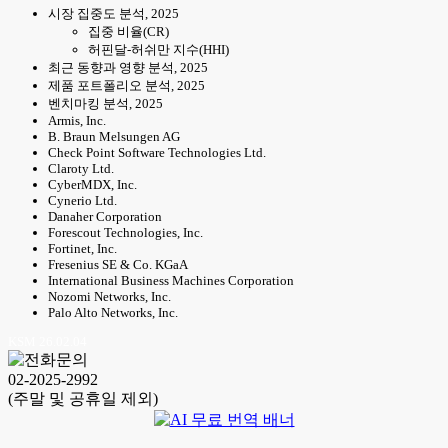
시장 집중도 분석, 2025
집중 비율(CR)
허핀달-허쉬만 지수(HHI)
최근 동향과 영향 분석, 2025
제품 포트폴리오 분석, 2025
벤치마킹 분석, 2025
Armis, Inc.
B. Braun Melsungen AG
Check Point Software Technologies Ltd.
Claroty Ltd.
CyberMDX, Inc.
Cynerio Ltd.
Danaher Corporation
Forescout Technologies, Inc.
Fortinet, Inc.
Fresenius SE & Co. KGaA
International Business Machines Corporation
Nozomi Networks, Inc.
Palo Alto Networks, Inc.
KSM 26.02.04
02-2025-2992
(주말 및 공휴일 제외)