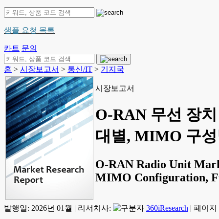
샘플 요청 목록
카트
문의
홈
>
시장보고서
>
통신/IT
>
기지국
시장보고서
O-RAN 무선 장
대별, MIMO 구성
O-RAN Radio Unit Marke
MIMO Configuration, Fun
발행일:
2026년 01월
|
리서치사:
360iResearch
|
페이지 정