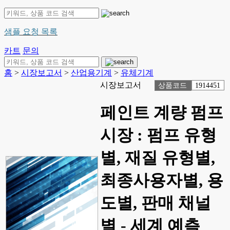
샘플 요청 목록
카트
문의
홈
>
시장보고서
>
산업용기계
>
유체기계
시장보고서
상품코드
1914451
페인트 계량 펌프
시장 : 펌프 유형
별, 재질 유형별,
최종사용자별, 용
도별, 판매 채널
별 - 세계 예측