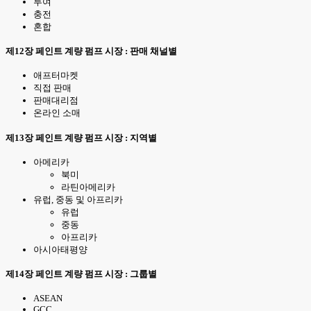
투여
충전
혼합
제12장 페인트 계량 펌프 시장 : 판매 채널별
애프터마켓
직접 판매
판매대리점
온라인 소매
제13장 페인트 계량 펌프 시장 : 지역별
아메리카
북미
라틴아메리카
유럽, 중동 및 아프리카
유럽
중동
아프리카
아시아태평양
제14장 페인트 계량 펌프 시장 : 그룹별
ASEAN
GCC