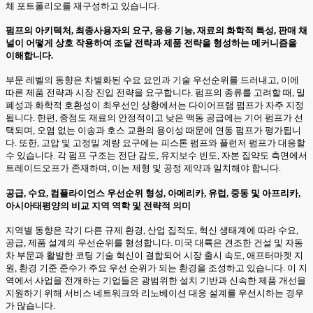
체 포트폴리오를 재구성하고 있습니다.
펌프의 아키텍처, 최종사용자의 요구, 응용 기능, 재료의 화학적 특성, 판매 채
널이 어떻게 상호 작용하여 조달 전략과 제품 전략을 형성하는 메커니즘을
이해합니다.
부문 레벨의 동향은 차별화된 수요 요인과 기술 우선순위를 드러내고, 이에
따른 제품 전략과 시장 진입 전략을 요구합니다. 펌프의 종류를 고려할 때, 밀
폐성과 화학적 호환성이 최우선인 상황에서는 다이어프램 펌프가 자주 지정
됩니다. 한편, 중점도 재료의 안정적이고 낮은 맥동 공급에는 기어 펌프가 선
택되며, 오염 없는 이송과 호스 교환의 용이성 때문에 연동 펌프가 평가됩니
다. 또한, 고압 및 고정밀 계량 요구에는 피스톤 펌프와 플런저 펌프가 대응할
수 있습니다. 각 펌프 구조는 전단 감도, 유지보수 빈도, 자본 집약도 측면에서
트레이드오프가 존재하며, 이는 제형 및 공정 제약과 일치해야 합니다.
공급, 수요, 컴플라이언스 우선순위 형성, 아메리카, 유럽, 중동 및 아프리카,
아시아태평양의 비교 지역 역학 및 전략적 의미
지역별 동향은 각기 다른 규제 환경, 산업 집적도, 혁신 생태계에 따라 수요,
공급, 제품 설계의 우선순위를 형성합니다. 미국 대륙은 견조한 건설 및 자동
차 부문과 활발한 코팅 기술 혁신이 결합되어 시장 출시 속도, 애프터마켓 지
원, 환경 기준 준수가 주요 우선 순위가 되는 환경을 조성하고 있습니다. 이 지
역에서 사업을 전개하는 기업들은 광범위한 설치 기반과 신속한 제품 개선을
지원하기 위해 서비스 네트워크와 리노베이션 대응 설계를 우선시하는 경우
가 많습니다.