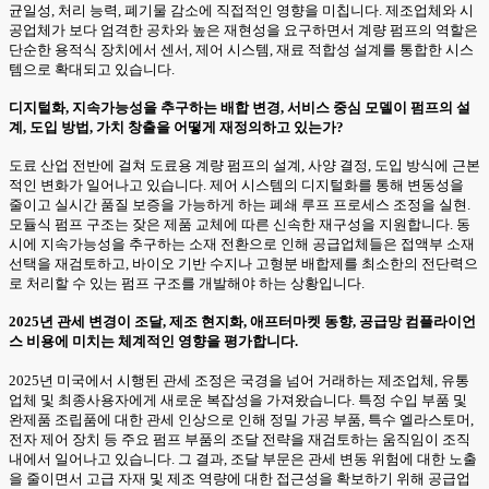
균일성, 처리 능력, 폐기물 감소에 직접적인 영향을 미칩니다. 제조업체와 시
공업체가 보다 엄격한 공차와 높은 재현성을 요구하면서 계량 펌프의 역할은
단순한 용적식 장치에서 센서, 제어 시스템, 재료 적합성 설계를 통합한 시스
템으로 확대되고 있습니다.
디지털화, 지속가능성을 추구하는 배합 변경, 서비스 중심 모델이 펌프의 설
계, 도입 방법, 가치 창출을 어떻게 재정의하고 있는가?
도료 산업 전반에 걸쳐 도료용 계량 펌프의 설계, 사양 결정, 도입 방식에 근본
적인 변화가 일어나고 있습니다. 제어 시스템의 디지털화를 통해 변동성을
줄이고 실시간 품질 보증을 가능하게 하는 폐쇄 루프 프로세스 조정을 실현.
모듈식 펌프 구조는 잦은 제품 교체에 따른 신속한 재구성을 지원합니다. 동
시에 지속가능성을 추구하는 소재 전환으로 인해 공급업체들은 접액부 소재
선택을 재검토하고, 바이오 기반 수지나 고형분 배합제를 최소한의 전단력으
로 처리할 수 있는 펌프 구조를 개발해야 하는 상황입니다.
2025년 관세 변경이 조달, 제조 현지화, 애프터마켓 동향, 공급망 컴플라이언
스 비용에 미치는 체계적인 영향을 평가합니다.
2025년 미국에서 시행된 관세 조정은 국경을 넘어 거래하는 제조업체, 유통
업체 및 최종사용자에게 새로운 복잡성을 가져왔습니다. 특정 수입 부품 및
완제품 조립품에 대한 관세 인상으로 인해 정밀 가공 부품, 특수 엘라스토머,
전자 제어 장치 등 주요 펌프 부품의 조달 전략을 재검토하는 움직임이 조직
내에서 일어나고 있습니다. 그 결과, 조달 부문은 관세 변동 위험에 대한 노출
을 줄이면서 고급 자재 및 제조 역량에 대한 접근성을 확보하기 위해 공급업