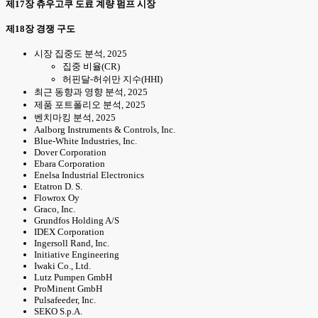
제17장 츄우고쿠 도료 계량 펌프 시장
제18장 경쟁 구도
시장 집중도 분석, 2025
집중 비율(CR)
허핀달-허쉬만 지수(HHI)
최근 동향과 영향 분석, 2025
제품 포트폴리오 분석, 2025
벤치마킹 분석, 2025
Aalborg Instruments & Controls, Inc.
Blue-White Industries, Inc.
Dover Corporation
Ebara Corporation
Enelsa Industrial Electronics
Etatron D. S.
Flowrox Oy
Graco, Inc.
Grundfos Holding A/S
IDEX Corporation
Ingersoll Rand, Inc.
Initiative Engineering
Iwaki Co., Ltd.
Lutz Pumpen GmbH
ProMinent GmbH
Pulsafeeder, Inc.
SEKO S.p.A.