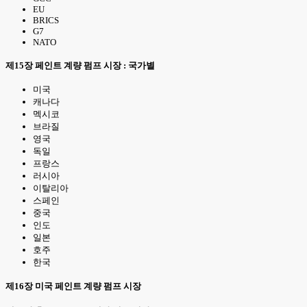
EU
BRICS
G7
NATO
제15장 페인트 계량 펌프 시장 : 국가별
미국
캐나다
멕시코
브라질
영국
독일
프랑스
러시아
이탈리아
스페인
중국
인도
일본
호주
한국
제16장 미국 페인트 계량 펌프 시장