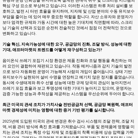
유량과 운영 신뢰성을 유지하도록 설계된 현대식 취수 및 스크리닝 시스템의
핵심 구성 요소로 부상하고 있습니다. 이러한 시스템은 하류 처리 설비를 보
호하고, 발전 시 터빈 효율을 유지하며, 지자체 및 산업 분야의 수동 유지보수
부담을 줄이는 데 있어 매우 중요한 역할을 합니다. 자산 소유자와 운영자가
보다 엄격한 규제와 가동 시간에 대한 높은 기대치에 직면함에 따라, 스크리
닝 기술의 선택과 도입은 순전히 전술적인 것에서 점점 더 전략적인 것으로
변화하고 있습니다.
기술 혁신, 지속가능성에 대한 요구, 공급망의 진화, 조달 방식, 성능에 대한
기대, 애프터마켓의 트렌드를 어떻게 재구성하고 있는가?
음이온식 쓰레기 포집기 시장 환경은 제품 진화와 조달 행동을 촉진하는 여
러 요인이 결합하여 재편되고 있습니다. 작동 메커니즘과 감지 기술의 발전
으로 보다 자동화된 운영이 가능해져 사람의 개입이 줄어듭니다. 상태 기반
유지보수가 실현되어 설비 수명을 연장하고 예기치 않은 정지를 줄였습니다.
동시에 수생태계와 취수 선별 성능에 대한 규제 당국의 관심이 높아지면서
쓰레기 포집 효율과 보고 투명성에 대한 기대가 높아지고 있으며, 운영자는
검증 가능한 성능과 추적성을 제공하는 시스템을 우선순위에 두어야 합니다.
최근 미국의 관세 조치가 가치사슬 전반공급처 선택, 공급망 복원력, 애프터
마켓 경제성에 미치는 영향에 대한 증거 기반 평가를 실시합니다.
2025년에 도입된 미국의 관세 변경은 취수 검사 시스템의 조달 전략, 조달 지
역, 비용 관리 방식에 촉진 효과를 가져왔습니다. 부품 및 완제품에 영향을 미
치는 관세 조치는 특정 수입 자재 및 조립품의 착륙 비용에 상승 압력을 가하
고 있으며, 구매자는 공급업체 포트폴리오를 재평가하고 현지 조달 및 니어