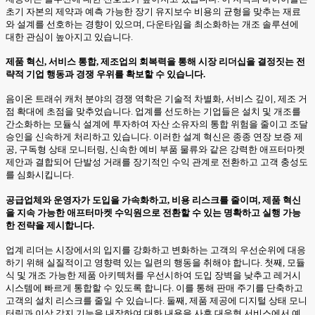
초기 자본의 제약과 예측 가능한 장기 유지보수 비용의 균형을 맞추는 재료
와 설계를 선호하는 경향이 있으며, 다운타임을 최소화하는 개조 솔루션에
대한 관심이 높아지고 있습니다.
제품 혁신, 서비스 통합, 제조업의 회복력을 통해 시장 리더십을 결정짓는 전
략적 기업 행동과 경쟁 우위를 확보할 수 있습니다.
음이온 트래쉬 캐처 분야의 경쟁 역학은 기술적 차별화, 서비스 깊이, 제조 거
점 확대에 초점을 맞추었습니다. 업계를 선도하는 기업들은 설치 및 개조를
간소화하는 모듈식 설계에 투자하여 자산 소유자의 통합 위험을 줄이고 조달
승인을 신속하게 처리하고 있습니다. 이러한 설계 혁신은 종종 연장 보증 제
공, 구독형 상태 모니터링, 신속한 예비 부품 물류와 같은 강력한 애프터마켓
제안과 결합되어 단발성 거래를 장기적인 수익 관계로 전환하고 고객 충성도
를 심화시킵니다.
공급업체와 운영자가 도입을 가속화하고, 비용 리스크를 줄이며, 제품 혁신
을 지속 가능한 애프터마켓 수익원으로 전환할 수 있는 명확하고 실행 가능
한 전략을 제시합니다.
업계 리더는 시장에서의 입지를 강화하고 변화하는 고객의 우선순위에 대응
하기 위해 실질적이고 영향력 있는 일련의 행동을 취해야 합니다. 첫째, 모듈
식 및 개조 가능한 제품 아키텍처를 우선시하여 도입 장벽을 낮추고 레거시
시스템에 빠르게 통합할 수 있도록 합니다. 이를 통해 판매 주기를 단축하고
고객의 설치 리스크를 줄일 수 있습니다. 둘째, 제품 제공에 디지털 상태 모니
터링과 이상 감지 기능을 내장하여 대화 내용을 사후 대응형 서비스에서 예