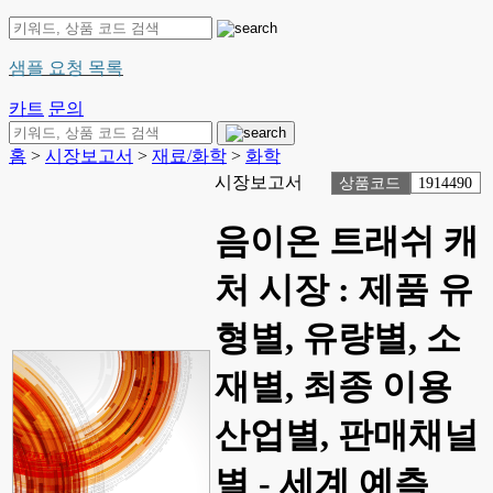
샘플 요청 목록
카트
문의
홈
>
시장보고서
>
재료/화학
>
화학
시장보고서
상품코드
1914490
음이온 트래쉬 캐
처 시장 : 제품 유
형별, 유량별, 소
재별, 최종 이용
산업별, 판매채널
별 - 세계 예측