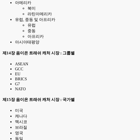
아메리카
북미
라틴아메리카
유럽, 중동 및 아프리카
유럽
중동
아프리카
아시아태평양
제14장 음이온 트래쉬 캐처 시장 : 그룹별
ASEAN
GCC
EU
BRICS
G7
NATO
제15장 음이온 트래쉬 캐처 시장 : 국가별
미국
캐나다
멕시코
브라질
영국
독일