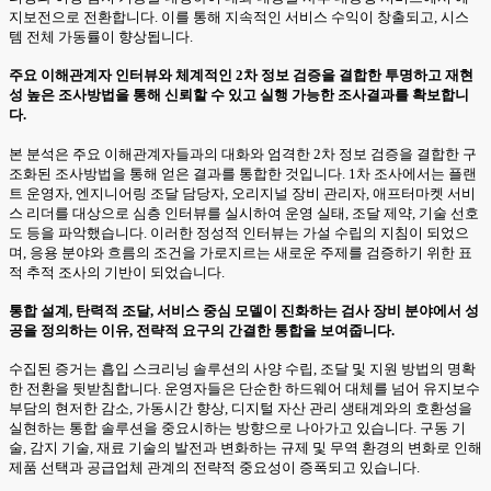
지보전으로 전환합니다. 이를 통해 지속적인 서비스 수익이 창출되고, 시스
템 전체 가동률이 향상됩니다.
주요 이해관계자 인터뷰와 체계적인 2차 정보 검증을 결합한 투명하고 재현
성 높은 조사방법을 통해 신뢰할 수 있고 실행 가능한 조사결과를 확보합니
다.
본 분석은 주요 이해관계자들과의 대화와 엄격한 2차 정보 검증을 결합한 구
조화된 조사방법을 통해 얻은 결과를 통합한 것입니다. 1차 조사에서는 플랜
트 운영자, 엔지니어링 조달 담당자, 오리지널 장비 관리자, 애프터마켓 서비
스 리더를 대상으로 심층 인터뷰를 실시하여 운영 실태, 조달 제약, 기술 선호
도 등을 파악했습니다. 이러한 정성적 인터뷰는 가설 수립의 지침이 되었으
며, 응용 분야와 흐름의 조건을 가로지르는 새로운 주제를 검증하기 위한 표
적 추적 조사의 기반이 되었습니다.
통합 설계, 탄력적 조달, 서비스 중심 모델이 진화하는 검사 장비 분야에서 성
공을 정의하는 이유, 전략적 요구의 간결한 통합을 보여줍니다.
수집된 증거는 흡입 스크리닝 솔루션의 사양 수립, 조달 및 지원 방법의 명확
한 전환을 뒷받침합니다. 운영자들은 단순한 하드웨어 대체를 넘어 유지보수
부담의 현저한 감소, 가동시간 향상, 디지털 자산 관리 생태계와의 호환성을
실현하는 통합 솔루션을 중요시하는 방향으로 나아가고 있습니다. 구동 기
술, 감지 기술, 재료 기술의 발전과 변화하는 규제 및 무역 환경의 변화로 인해
제품 선택과 공급업체 관계의 전략적 중요성이 증폭되고 있습니다.