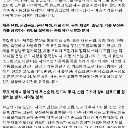
쇼어링 노력을 가속화하도록 유도하고 있습니다. 많은 사업자들이 운영 비용
의 예측 가능성을 유지하기 위해 공급업체 계약과 장기 서비스 계약을 재평
가해야 하는 상황이 되었습니다.
제품 유형, 산업용도, 유량 특성, 재료 선택, 판매 채널이 조달 및 기술 우선순
위를 정의하는 방법을 설명하는 종합적인 세분화 분석
통찰력 있는 세분화 분석을 통해 제품 유형, 최종 사용 산업, 유량, 재료, 판매
채널 측면에서 차별화된 수요 요인과 제품 우선순위를 파악할 수 있습니다.
제품 유형별로 평가하면, 자동 쓰레기 포집기와 정적식 쓰레기 포집기는 각
각 다른 운영 요구 사항을 충족합니다. 자동 시스템(전기식 스크린과 유압식
스크린으로 세분화)은 지속적인 자동화를 통한 쓰레기 제거와 제어 시스템과
의 통합으로 인건비 절감과 가동 중단 시간 최소화가 요구되는 상황에서 점
점 더 선호되고 있습니다. 반면, 정적 솔루션(바 스크린과 천공 스크린 구성으
로 분류)은 단순성, 낮은 초기 비용, 높은 고형분 부하에 대한 견고성이 최우
선인 상황에서 여전히 유효합니다.
주요 세계 시장의 규제 우선순위, 인프라 투자, 산업 구조가 장비 선호도를 형
성하는 방식, 지역별 분석
수요와 기술 도입의 지역적 경향은 규제 상황, 인프라 투자 사이클, 산업 구성
을 반영하는 고유한 우선순위를 보여줍니다. 미주 지역에서는 노후화된 인프
라 프로젝트와 규제 준수에 대한 관심이 기존 스크리닝 장비의 현대화 및 갱
신 투자를 주도하고 있으며, 검증 가능한 성능과 강력한 애프터마켓 지원을
제공하는 솔루션에 대한 선호도가 높아지고 있습니다. 이 지역의 바이어들은