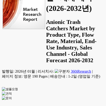
(2026-2032년)
Anionic Trash
Catchers Market by
Product Type, Flow
Rate, Material, End-
Use Industry, Sales
Channel - Global
Forecast 2026-2032
발행일:
2026년 01월
|
리서치사:
360iResearch
|
페이지 정보: 영문 190 Pages
|
배송안내 : 1-2일 (영업일 기준)