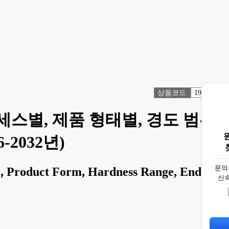
상품코드
1914499
로세스별, 제품 형태별, 경도 범위
-2032년)
문의
, Product Form, Hardness Range, End Use
신