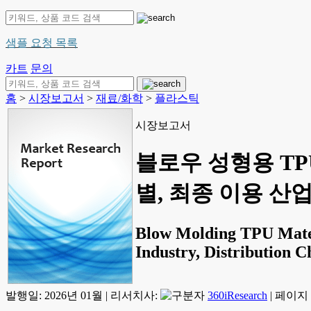
샘플 요청 목록
카트
문의
홈
>
시장보고서
>
재료/화학
>
플라스틱
시장보고서
블로우 성형용 TP
별, 최종 이용 산업별
Blow Molding TPU Mater
Industry, Distribution C
발행일:
2026년 01월
|
리서치사:
360iResearch
|
페이지 정