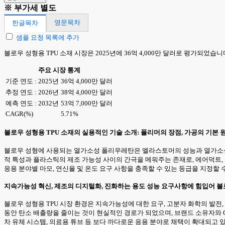
※ 부가세 별도
영문목차
한글목차
샘플 요청 목록에 추가
블로우 성형용 TPU 소재 시장은 2025년에 36억 4,000만 달러로 평가되었습니다.
주요 시장 통계
기준 연도 : 2025년
36억 4,000만 달러
추정 연도 : 2026년
38억 4,000만 달러
예측 연도 : 2032년
53억 7,000만 달러
CAGR(%)
5.71%
블로우 성형용 TPU 소재의 실용적인 기술 소개: 폴리머의 장점, 가공의 기본 
블로우 성형에 사용되는 열가소성 폴리우레탄은 엘라스토머의 성능과 열가소성 
적 특성과 플라스틱의 제조 가능성 사이의 간극을 메워주는 존재로, 에어덕트, 호
응용 분야별 마모, 연신율 및 온도 요구 사항을 충족할 수 있는 등급을 지정할 
지속가능성 혁신, 제조의 디지털화, 진화하는 용도 성능 요구사항에 힘입어 블
블로우 성형용 TPU 시장 환경은 지속가능성에 대한 요구, 고분자 화학의 발전
동안 탄소 배출량을 줄이는 것이 현실적인 경로가 되었으며, 브랜드 소유자와 
차 유체 시스템, 의료용 튜브 등 보다 까다로운 응용 분야로 채택이 확대되고 