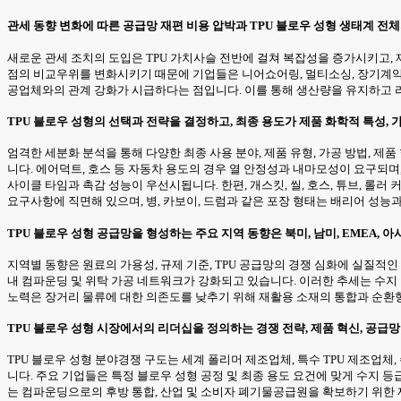
관세 동향 변화에 따른 공급망 재편 비용 압박과 TPU 블로우 성형 생태계 전
새로운 관세 조치의 도입은 TPU 가치사슬 전반에 걸쳐 복잡성을 증가시키고, 
점의 비교우위를 변화시키기 때문에 기업들은 니어쇼어링, 멀티소싱, 장기계약에
공업체와의 관계 강화가 시급하다는 점입니다. 이를 통해 생산량을 유지하고 
TPU 블로우 성형의 선택과 전략을 결정하고, 최종 용도가 제품 화학적 특성,
엄격한 세분화 분석을 통해 다양한 최종 사용 분야, 제품 유형, 가공 방법, 제품
니다. 에어덕트, 호스 등 자동차 용도의 경우 열 안정성과 내마모성이 요구되며
사이클 타임과 촉감 성능이 우선시됩니다. 한편, 개스킷, 씰, 호스, 튜브, 롤러
요구사항에 직면해 있으며, 병, 카보이, 드럼과 같은 포장 형태는 배리어 성능
TPU 블로우 성형 공급망을 형성하는 주요 지역 동향은 북미, 남미, EMEA,
지역별 동향은 원료의 가용성, 규제 기준, TPU 공급망의 경쟁 심화에 실질적
내 컴파운딩 및 위탁 가공 네트워크가 강화되고 있습니다. 이러한 추세는 수지 
노력은 장거리 물류에 대한 의존도를 낮추기 위해 재활용 소재의 통합과 순환
TPU 블로우 성형 시장에서의 리더십을 정의하는 경쟁 전략, 제품 혁신, 공급
TPU 블로우 성형 분야경쟁 구도는 세계 폴리머 제조업체, 특수 TPU 제조업체
니다. 주요 기업들은 특정 블로우 성형 공정 및 최종 용도 요건에 맞게 수지 
는 컴파운딩으로의 후방 통합, 산업 및 소비자 폐기물공급원을 확보하기 위한 