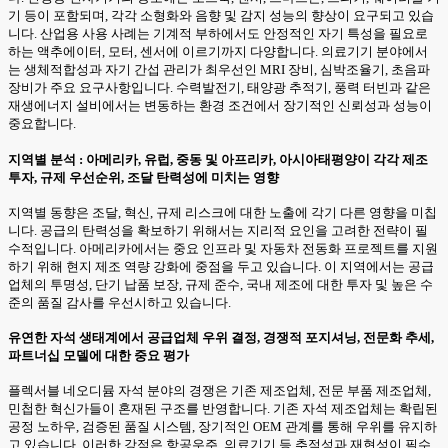
기 등이 포함되며, 각각 소형화와 음향 및 감지 성능의 향상이 요구되고 있습
니다. 산업용 사용 사례는 기계적 부하에서도 안정적인 자기 특성을 필요로
하는 액추에이터, 모터, 센서에 이르기까지 다양합니다. 의료기기 분야에서
는 생체적합성과 자기 간섭 관리가 최우선인 MRI 장비, 심박조율기, 초음파
장비가 주요 요구사항입니다. 수력발전기, 태양광 추적기, 풍력 터빈과 같은
재생에너지 설비에서는 변동하는 환경 조건에서 장기적인 신뢰성과 성능이
중요합니다.
지역별 분석 : 아메리카, 유럽, 중동 및 아프리카, 아시아태평양이 각각 제조
투자, 규제 우선순위, 조달 탄력성에 미치는 영향
지역별 동향은 조달, 혁신, 규제 리스크에 대한 노출에 각기 다른 영향을 미칩
니다. 공급의 탄력성을 확보하기 위해서는 지리적 요인을 고려한 전략이 필
수적입니다. 아메리카에서는 중요 인프라 및 자동차 전동화 프로젝트를 지원
하기 위해 현지 제조 역량 강화에 중점을 두고 있습니다. 이 지역에서는 공급
업체의 투명성, 단기 납품 보장, 규제 준수, 국내 제조에 대한 투자 및 높은 수
준의 품질 감사를 우선시하고 있습니다.
유연한 자석 생태계에서 공급업체 우위 결정, 경쟁적 포지셔닝, 전문화 추세,
파트너십 모델에 대한 중요 평가
플렉서블 네오디뮴 자석 분야의 경쟁은 기존 제조업체, 전문 부품 제조업체,
민첩한 혁신가들이 혼재된 구조를 반영합니다. 기존 자석 제조업체는 확립된
공정 노하우, 검증된 품질 시스템, 장기적인 OEM 관계를 통해 우위를 유지하
고 있습니다. 이러한 강점은 항공우주, 의료기기 등 추적성과 재현성이 필수