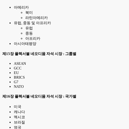
아메리카
북미
라틴아메리카
유럽, 중동 및 아프리카
유럽
중동
아프리카
아시아태평양
제15장 플렉서블 네오디뮴 자석 시장 : 그룹별
ASEAN
GCC
EU
BRICS
G7
NATO
제16장 플렉서블 네오디뮴 자석 시장 : 국가별
미국
캐나다
멕시코
브라질
영국