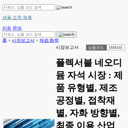
샘플 요청 목록
카트
문의
홈
>
시장보고서
>
재료/화학
시장보고서
상품코드
1916141
플렉서블 네오디
뮴 자석 시장 : 제
품 유형별, 제조
공정별, 접착재
별, 자화 방향별,
최종 이용 산업