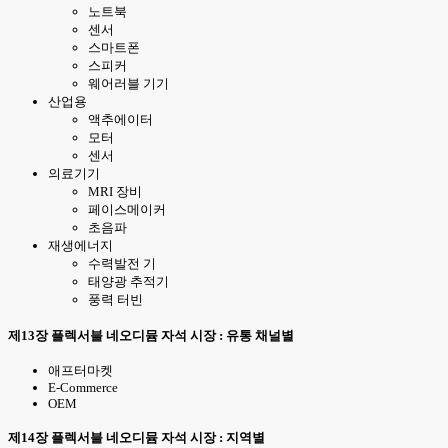
노트북
센서
스마트폰
스피커
웨어러블 기기
산업용
액추에이터
모터
센서
의료기기
MRI 장비
페이스메이커
초음파
재생에너지
수력발전 기
태양광 추적기
풍력 터빈
제13장 플렉서블 네오디뮴 자석 시장 : 유통 채널별
애프터마켓
E-Commerce
OEM
제14장 플렉서블 네오디뮴 자석 시장 : 지역별