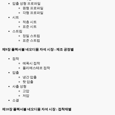
압출 성형 프로파일
원형 프로파일
각형 프로파일
시트
적층 시트
표준 시트
스트립
정밀 스트립
표준 스트립
제9장 플렉서블 네오디뮴 자석 시장 : 제조 공정별
접착
에폭시 접착
폴리에스테르 접착
압출
냉간 압출
핫 압출
사출 성형
고압
저압
소결
제10장 플렉서블 네오디뮴 자석 시장 : 접착재별