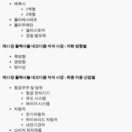
에폭시
1액형
2액형
폴리에스테르
폴리우레탄
엘라스토머
경질 발포체
제11장 플렉서블 네오디뮴 자석 시장 : 자화 방향별
축방향
경방향
방사상
제12장 플렉서블 네오디뮴 자석 시장 : 최종 이용 산업별
항공우주 및 방위
항공 전자기기
유도 시스템
레이더 시스템
자동차
전기자동차
하이브리드 자동차
내연기관차
소비자 전자제품