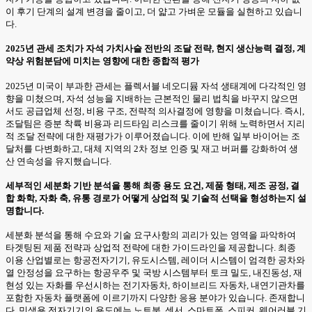
이 후기 단계의 설계 변경을 줄이고, 더 얇고 가벼운 모듈을 실현하고 있습니
다.
2025년 관세 조치가 자석 가치사슬 전반의 조달 전략, 현지 생산능력 결정, 계
약상 위험분담에 미치는 영향에 대한 종합적 평가
2025년 미국이 부과한 관세는 플렉서블 네오디뮴 자석 생태계에 다각적인 영
향을 미쳤으며, 자석 성능을 지배하는 근본적인 물리 법칙을 바꾸지 않으면
서도 공급업체 선정, 비용 구조, 전략적 의사결정에 영향을 미쳤습니다. 즉시,
조달팀은 증분 착륙 비용과 리드타임 리스크를 줄이기 위해 노력하면서 지리
적 조달 전략에 대한 재평가가 이루어졌습니다. 이에 반해 일부 바이어는 조
달처를 다변화하고, 대체 지역의 2차 정보 인증 및 재고 버퍼를 강화하여 생
산 연속성을 유지했습니다.
세부적인 세분화 기반 분석을 통해 최종 용도 요건, 제품 형태, 제조 공정, 결
합 화학, 자화 축, 유통 경로가 어떻게 상업적 및 기술적 선택을 형성하는지 설
명합니다.
세분화 분석을 통해 수요와 기술 요구사항의 괴리가 있는 영역을 파악하여
타겟팅된 제품 전략과 상업적 전략에 대한 가이드라인을 제공합니다. 최종
이용 산업별로는 항공전자기기, 유도시스템, 레이더 시스템이 엄격한 공차와
열 안정성을 요구하는 항공우주 및 국방 시스템부터 토크 밀도, 내진동성, 재
현성 있는 자화를 우선시하는 전기자동차, 하이브리드 자동차, 내연기관차를
포함한 자동차 플랫폼에 이르기까지 다양한 응용 분야가 있습니다. 존재합니
다. 민생용 전자기기의 용도에는 노트북, 센서, 스마트폰, 스피커, 웨어러블 기