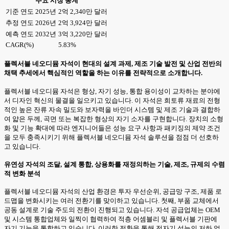
주요 시장 통계
기준 연도 2025년
2억 2,340만 달러
추정 연도 2026년
2억 3,924만 달러
예측 연도 2032년
3억 3,220만 달러
CAGR(%)
5.83%
플렉서블 네오디뮴 자석이 현대의 설계 과제, 제조 기술 발전 및 산업 전반의
채택 추세에서 핵심적인 역할을 하는 이유를 전략적으로 소개합니다.
플렉서블 네오디뮴 자석은 형상, 자기 성능, 통합 용이성이 교차하는 분야에
서 디자인 혁신의 물결을 일으키고 있습니다. 이 자석은 희토류 재료의 전형
적인 높은 잔류 자속 밀도와 보자력을 바인더 시스템 및 제조 기술과 결합하
여 얇은 두께, 곡면 또는 복잡한 형상의 자기 소자를 구현합니다. 장치의 소형
화 및 기능 확대에 따라 엔지니어들은 성능 요구 사항과 패키징의 제약 조건
을 모두 충족시키기 위해 플렉서블 네오디뮴 자석 솔루션을 점점 더 선호하
고 있습니다.
유연성 자석의 조달, 설계 통합, 상용화를 재정의하는 기술, 제조, 규제의 수렴
적 변화 분석
플렉서블 네오디뮴 자석의 산업 환경은 투자 우선순위, 공급망 구조, 제품 로
드맵을 변화시키는 여러 전환기를 맞이하고 있습니다. 첫째, 부품 교체에서
공동 설계로 기술 주도의 전환이 진행되고 있습니다. 자석 공급업체는 OEM
및 시스템 통합업체와 일찍이 협력하여 적층 어셈블리 및 플렉서블 기판에
자기 기능을 통합하고 있습니다. 이러한 전환을 통해 전자기 성능의 저하 없