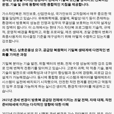
운영, 기술 및 규제 동향에 대한 종합적인 지침을 제공합니다.
가스차단복은 개인보호, 산업연속성, 국가안보의 교차점에서 매우 중요한 역
할을 담당하고 있습니다. 유해화학제품, 생물제, 폭발성 대기 등이 존재하는
환경에서 방호복의 성능은 인명과 임무의 무결성을 보호하는 마지막 설계상
의 장벽이 됩니다. 이 소개에서는 현대 가스 차단복 프로그램의 기술적, 규제
적, 운영적 배경을 확립하고, 위협 프로파일, 제조 생태계, 조달 관행의 변화가
최종사용자의 의사결정 기준을 재구성하기 위해 어떻게 수렴하고 있는지를
강조합니다.
소재 혁신, 상호운용성 요구, 공급망 복원력이 기밀복 생태계에 다면적인 변
화를 가져온 과정
기밀복 분야는 기술 발전, 위협 벡터의 변화, 전체 수명 성능에 대한 강조 강화
로 인해 변혁적 전환기를 맞이하고 있습니다. 고분자 과학, 막 적층 기술, 봉제
기술의 발전으로 내화학성과 내구성이 향상됨과 동시에 경량화, 피로감 감소
설계가 가능해졌습니다. 동시에 통합형 센싱 시스템과 웨어러블 텔레메트리
시스템이 실전에 배치되기 시작했으며, 안전한 작전 한계를 판단하고 역동적
인 임무 조정을 가능하게 하는 실시간 생리적, 환경적 데이터를 제공하고 있
습니다.
2025년 관세 변경이 방호복 공급망 전체에 미치는 조달 전략, 자재 대체, 작전
준비태세에 미치는 다각적인 영향에 대한 이해
2025년 미국에서 발표 및 시행된 관세 변경은 가스 차단복의 조달, 제조, 라이