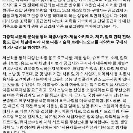
프사이클 지원 전체에 파급되는 새로운 변수를 가져왔습니다. 이러한 관세
환경은 조달 전략에 영향을 미치고, OEM 제조업체와 구매자는 공급업체 거
점을 재평가하고 인증 후보를 확대해야 하는 상황에 직면해 있습니다. 이에
따라 많은 조직들이 공급업체 다변화 계획을 가속화하고 단일 공급처에 대한
의존도를 줄이기 위해 공급업체 인증 프로그램에 투자하고 있습니다.
다층적 세분화 분석을 통해 최종사용자, 제품 아키텍처, 재료, 압력 관리 전략,
용도, 판매 채널에 따라 서로 다른 기술적 트레이드오프를 파악하여 구매자
의 의사결정을 형성합니다.
세분화를 통해 다양한 최종 용도 요구사항, 제품 형태, 슈트 구조, 소재, 압력
관리 방법, 용도, 판매 채널이 어떻게 공급자와 구매자가 대응해야 할 개별적
인 의사결정 경로를 형성하는지 명확하게 파악할 수 있습니다. 화학 제조업
체, 소방 및 구조대, 군 및 방위 기관, 석유 및 가스 사업자, 제약회사 등 최종사
용자를 고려하면 각 분야마다 고유한 성능 및 컴플라이언스 요구사항이 있다
는 것을 알 수 있습니다. 예를 들어, 농약 취급업체는 특수 화학제품 사업과는
다른 내투과성을 요구하고, 도시 소방대는 산업용 소방대와는 다른 우선순위
로 빠른 착용감과 열 관리를 중요시합니다. 군사 및 국방 분야 구매 담당자는
군종별로 요구사항을 세분화하여 요구사항을 더욱 세분화합니다. 공군, 육
군, 해군의 각 작전 특성이 기동성, 환경 밀폐성, 생명 유지 시스템과의 통합성
에서 서로 다른 사양을 결정합니다. 마찬가지로, 업스트림, 미드스티림, 다운
스트림 부문에 걸쳐 있는 석유 및 가스 사업자들은 방폭 성능, 화학제품 노출
프로파일, 유지보수성에 대해 서로 다른 우선순위를 부여합니다. 반면, 생명
공학 및 대량 생산에 종사하는 제약 사용자들은 세척성과 미량 오염 방지를
중요시합니다.