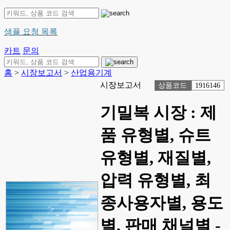
샘플 요청 목록
카트
문의
홈
>
시장보고서
>
산업용기계
시장보고서
상품코드
1916146
기밀복 시장 : 제
품 유형별, 슈트
유형별, 재질별,
압력 유형별, 최
종사용자별, 용도
별, 판매 채널별 -