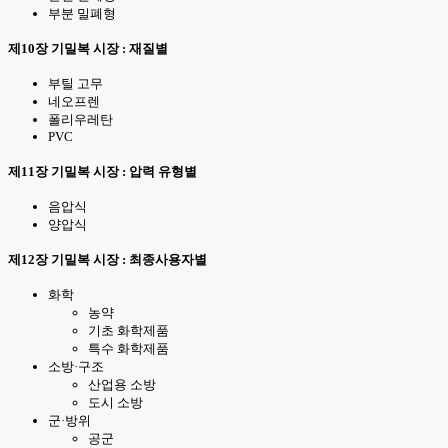
부분 밀폐형
제10장 기밀복 시장 : 재질별
부틸 고무
네오프렌
폴리우레탄
PVC
제11장 기밀복 시장 : 압력 유형별
음압식
양압식
제12장 기밀복 시장 : 최종사용자별
화학
농약
기초 화학제품
특수 화학제품
소방·구조
산업용 소방
도시 소방
군·방위
공군