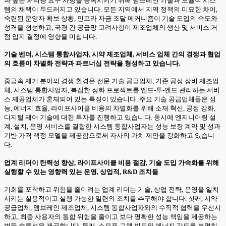
과 높은 처리량 요구 사항을 충족시키기 위해 멤브레인 기술과 모듈식 시스
템의 채택이 두드러지고 있습니다. 모든 지역에서 지역 정책의 미묘한 차이,
숙련된 운영자 확보 상황, 인프라 자금 조달 메커니즘이 기술 도입의 속도와
성격을 형성하고, 국경 간 공급망 고려사항이 제조업체의 생산 및 서비스 거
점 입지 결정에 영향을 미칩니다.
기술 벤더, 시스템 통합사업자, 시약 제조업체, 서비스 업체 간의 경쟁과 협업
의 흐름이 차별화 전략과 파트너십 전략을 형성하고 있습니다.
중금속 제거 분야의 경쟁 환경은 전문 기술 공급업체, 기존 공정 장비 제조업
체, 시스템 통합사업자, 복잡한 정화 프로젝트를 엔드-투-엔드 관리하는 서비
스 제공업체가 혼재되어 있는 특징이 있습니다. 주요 기술 공급업체들은 성
능, 에너지 효율, 라이프사이클 비용의 차별화를 위해 소재 혁신, 공정 강화,
디지털 제어 기술에 대한 투자를 진행하고 있습니다. 동시에 엔지니어링 설
계, 설치, 운영 서비스를 결합한 시스템 통합사업자는 성능 보장 계약 및 성과
기반 가격 책정 모델을 제공함으로써 자사의 가치 제안을 강화하고 있습니
다.
업계 리더이 탄력성 향상, 라이프사이클 비용 절감, 기술 도입 가속화를 위해
실행할 수 있는 영향력 있는 운영, 상업적, R&D 조치들
기회를 포착하고 위험을 줄이려는 업계 리더는 기술, 상업 전략, 운영을 일치
시키는 실용적이고 실행 가능한 일련의 조치를 추구해야 합니다. 첫째, 시약
공급업체, 멤브레인 제조업체, 시스템 통합사업자와의 수직적 협력을 우선시
하고, 최종 사용자의 통합 위험을 줄이고 보다 명확한 성능 책임을 제공하는
번들 솔루션을 제공합니다. 둘째, 소모품 교체 빈도와 에너지 강도를 분명히