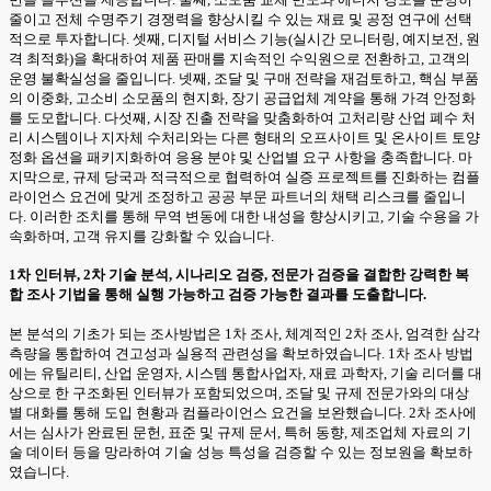
줄이고 전체 수명주기 경쟁력을 향상시킬 수 있는 재료 및 공정 연구에 선택
적으로 투자합니다. 셋째, 디지털 서비스 기능(실시간 모니터링, 예지보전, 원
격 최적화)을 확대하여 제품 판매를 지속적인 수익원으로 전환하고, 고객의
운영 불확실성을 줄입니다. 넷째, 조달 및 구매 전략을 재검토하고, 핵심 부품
의 이중화, 고소비 소모품의 현지화, 장기 공급업체 계약을 통해 가격 안정화
를 도모합니다. 다섯째, 시장 진출 전략을 맞춤화하여 고처리량 산업 폐수 처
리 시스템이나 지자체 수처리와는 다른 형태의 오프사이트 및 온사이트 토양
정화 옵션을 패키지화하여 응용 분야 및 산업별 요구 사항을 충족합니다. 마
지막으로, 규제 당국과 적극적으로 협력하여 실증 프로젝트를 진화하는 컴플
라이언스 요건에 맞게 조정하고 공공 부문 파트너의 채택 리스크를 줄입니
다. 이러한 조치를 통해 무역 변동에 대한 내성을 향상시키고, 기술 수용을 가
속화하며, 고객 유지를 강화할 수 있습니다.
1차 인터뷰, 2차 기술 분석, 시나리오 검증, 전문가 검증을 결합한 강력한 복
합 조사 기법을 통해 실행 가능하고 검증 가능한 결과를 도출합니다.
본 분석의 기초가 되는 조사방법은 1차 조사, 체계적인 2차 조사, 엄격한 삼각
측량을 통합하여 견고성과 실용적 관련성을 확보하였습니다. 1차 조사 방법
에는 유틸리티, 산업 운영자, 시스템 통합사업자, 재료 과학자, 기술 리더를 대
상으로 한 구조화된 인터뷰가 포함되었으며, 조달 및 규제 전문가와의 대상
별 대화를 통해 도입 현황과 컴플라이언스 요건을 보완했습니다. 2차 조사에
서는 심사가 완료된 문헌, 표준 및 규제 문서, 특허 동향, 제조업체 자료의 기
술 데이터 등을 망라하여 기술 성능 특성을 검증할 수 있는 정보원을 확보하
였습니다.