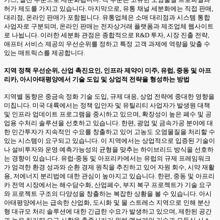
허가 제도를 가지고 있습니다. 마지막으로, 유통 채널 세분화에는 직접 판매,
대리점, 온라인 판매가 포함됩니다. 유통업체은 소매 대리점과 시스템 통합
사업자로 구분되며, 온라인 판매는 전자상거래 플랫폼과 제조업체 웹사이트
로 나뉩니다. 이러한 세분화 관점은 종합적으로 R&D 투자, 시장 진출 전략,
애프터 서비스 제공의 우선순위를 정하고 특정 고객 과제에 역량을 맞출 수
있는 매트릭스를 제공합니다.
지역 정책 우선순위, 산업 촉진요인, 인프라 제약이 미주, 유럽, 중동 및 아프
리카, 아시아태평양에서 기술 도입 및 상업적 전략을 형성하는 방법
지역별 동향은 중금속 정화 기술 도입, 규제 대응, 상업 전략에 중대한 영향을
미칩니다. 미국 대륙에서는 정책 입안자 및 유틸리티 사업자가 발생원 대책
및 인프라 업데이트 프로그램을 중시하고 있으며, 확장성이 높은 폐수 및 공
업용 수처리 솔루션을 선호하고 있습니다. 한편, 광업 및 금속가공 분야에 대
한 민간투자가 지속적인 수요를 창출하고 있어 고농도 오염물질을 처리할 수
있는 시스템이 요구되고 있습니다. 이 지역에서는 상업적으로 입증된 기술이
나 설비투자와 운영 예측가능성의 균형을 맞추는 하이브리드 방식을 선호하
는 경향이 있습니다. 유럽-중동 및 아프리카에서는 유럽의 규제 프레임워크
가 엄격한 환경 성과와 순환 경제 원칙을 추진하고 있어 자원 회수, 시약 재활
용, 저에너지 분리법에 대한 관심이 높아지고 있습니다. 한편, 중동 및 아프리
카 전역 시장에서는 해수담수화, 산업폐수, 부지 복구 프로젝트가 기술 요구
와 프로젝트 구조의 다양성을 창출하는 복잡한 상황을 볼 수 있습니다. 아시
아태평양에서는 급속한 산업화, 도시화 및 물 스트레스 지역으로 인해 분산
형 대규모 처리 솔루션에 대한 긴급한 수요가 발생하고 있으며, 제한된 공간