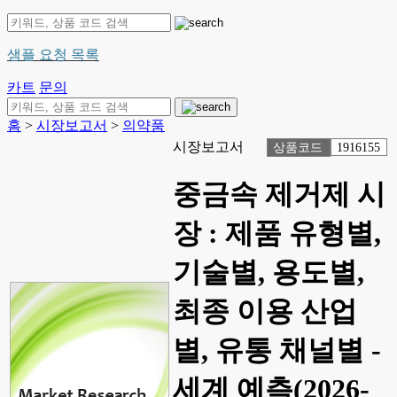
샘플 요청 목록
카트
문의
홈
>
시장보고서
>
의약품
시장보고서
상품코드
1916155
중금속 제거제 시
장 : 제품 유형별,
기술별, 용도별,
최종 이용 산업
별, 유통 채널별 -
세계 예측(2026-