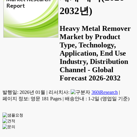
2032년)
Heavy Metal Remover
Market by Product
Type, Technology,
Application, End Use
Industry, Distribution
Channel - Global
Forecast 2026-2032
발행일:
2026년 01월
|
리서치사:
360iResearch
|
페이지 정보: 영문 181 Pages
|
배송안내 : 1-2일 (영업일 기준)