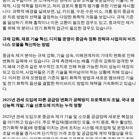
응이 요구됩니다. 본 소개에서는 현대의 정화 노력을 뒷받침하는 기술적, 규
제적, 시장 역학을 정리하고, 처리 경로의 통합적 평가를 위한 기반을 제시합
니다. 과학적 배경을 살펴보면, 납, 카드뮴, 수은 수은 비소, 크롬 등의 중금속
은 치료 방법의 선택을 결정하는 다양한 화학적 거동을 보입니다. 규제 기준
을 달성하기 위해 흡착이나 이온 교환이 필요한 경우도 있고, 효과적인 제거
를 위해 막 분리나 전기 화학적 접근이 필요한 경우도 있습니다.
규제 강화, 재료 기술 혁신, 디지털 운영이 중금속 정화 전략과 사업자의 비즈
니스 모델을 혁신하는 방법
중금속 제거 분야는 규제 강화, 기술 성숙, 이해관계자의 기대치 변화로 인해
변화의 길목에 서 있습니다. 규제 측면에서는 배출 기준의 강화와 엄격한 부
지 폐쇄 기준과 같은 부수적인 조치로 인해 허용 가능한 처리 성능이 재정의
되고 있으며, 사업자들은 기존 기술을 뛰어넘어야 하는 상황에 처해 있습니
다. 이러한 규제 모멘텀은 기존의 물리 화학적 방법과 새로운 멤브레인 기술
및 전기 화학적 옵션을 결합한 하이브리드 방법의 채택을 가속화하고 있습니
다.
2025년 관세 도입에 따른 공급망 변화가 공해방지 프로젝트의 조달, 국내 생
산능력 개발, 기술 선호도에 미치는 누적 영향
2025년 관세 도입으로 중금속 제거 기술 및 소모품 공급망에 새로운 복잡성
을 야기하고 있습니다. 주요 투입재(멤브레인 모듈, 수지 원료, 특수 활성탄,
전기화학 부품)에 영향을 미치는 관세 조치는 시스템 제조업체 및 운영자의
조달 비용을 증가시켜 단기적인 가격 조정 및 공급업체 계약 재협상을 유도
하고 있습니다. 이러한 압력으로 인해 프로젝트 일정 유지를 위한 재고 최적