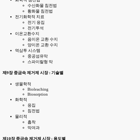
수산화물 침전법
황화물 침전법
전기화학적 치료
전기 응집
전기투석
이온교환수지
음이온 교환 수지
양이온 교환 수지
역삼투 시스템
중공섬유막
스파이랄형 막
제9장 중금속 제거제 시장 : 기술별
생물학적
Bioleaching
Biosorption
화학적
응집
침전법
물리적
흡착
막여과
제10장 중금속 제거제 시장 : 용도별