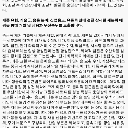
화, 조달 주기 연장, 대체 조달처 발굴 등 운영상의 대응이 가속화되고 있습니
다.
제품 유형, 기술군, 응용 분야, 산업용도, 유통 채널에 걸친 상세한 세분화 매
핑을 통해 개발 및 상용화 우선순위를 도출합니다.
중금속 제거 기술에서 제품 개발, 판매 전략, 도입 계획을 일치시키기 위해서
는 세분화에 대한 이해가 필수적입니다. 제품 유형별로 시장은 흡착 매체, 화
학적 침전, 전기 화학적 처리, 이온 교환 수지, 역삼투압 시스템 등으로 나뉩니
다. 흡착 매체는 입상 활성탄과 분말 활성탄으로, 화학적 침전은 수산화물 침
전과 황화물 침전으로 구분됩니다. 전기 화학적 처리에는 전기 응집 및 전기
투석, 이온 교환 수지는 음이온 교환 수지와 양이온 교환 수지, 역삼투압 시스
템은 중공 사막과 나선형 권선 막을 제공합니다. 이러한 제품 수준의 차이는
자본집약도, 운영 복잡성, 특정 오염물질 매트릭스에 대한 적합성에 영향을
미칩니다. 기술에 따른 분류는 생물학적, 화학적, 물리적 접근법으로 구분됩
니다. 생물학적 접근법은 바이오리칭과 바이오흡착이 대표적이며, 화학적 접
근법은 응집 및 침전 화학에 크게 의존하고, 물리적 접근법은 흡착과 막여과
를 우선시합니다. 각 기술 그룹은 서로 다른 성능 특성과 운영상의 트레이드
오프를 가져옵니다. 용도에 따른 주요 초점 영역은 토양 정화, 폐수 처리, 수처
리입니다. 토양 정화 공정은 현장 외부 또는 현장 내부에서 실시할 수 있으며,
폐수 처리는 산업 폐수와 도시 폐수로 구분되며, 수처리는 산업 및 도시용 이
용 사례를 모두 포괄합니다. 이러한 용도 경계는 허용 가능한 공정 규모와 규
제 대응을 형성합니다. 최종 사용 산업을 기반으로 한 고객 기반은 산업, 지자
체, 주거 부문으로 구성되며, 산업 부문은 화학 제조, 금속 가공, 광업, 석유 및
가스, 발전 부문으로 세분화됩니다. 각 부문은 고유한 오염물질 프로파일과