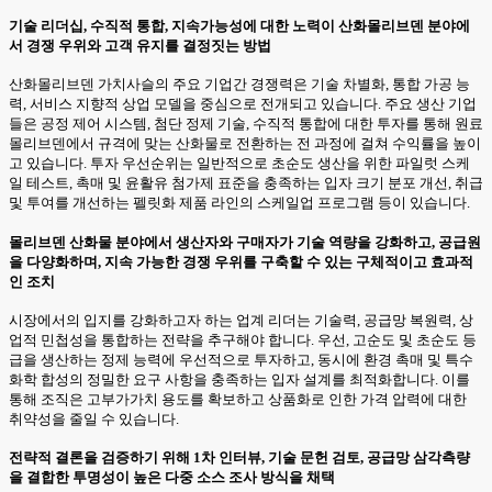
기술 리더십, 수직적 통합, 지속가능성에 대한 노력이 산화몰리브덴 분야에
서 경쟁 우위와 고객 유지를 결정짓는 방법
산화몰리브덴 가치사슬의 주요 기업간 경쟁력은 기술 차별화, 통합 가공 능
력, 서비스 지향적 상업 모델을 중심으로 전개되고 있습니다. 주요 생산 기업
들은 공정 제어 시스템, 첨단 정제 기술, 수직적 통합에 대한 투자를 통해 원료
몰리브덴에서 규격에 맞는 산화물로 전환하는 전 과정에 걸쳐 수익률을 높이
고 있습니다. 투자 우선순위는 일반적으로 초순도 생산을 위한 파일럿 스케
일 테스트, 촉매 및 윤활유 첨가제 표준을 충족하는 입자 크기 분포 개선, 취급
및 투여를 개선하는 펠릿화 제품 라인의 스케일업 프로그램 등이 있습니다.
몰리브덴 산화물 분야에서 생산자와 구매자가 기술 역량을 강화하고, 공급원
을 다양화하며, 지속 가능한 경쟁 우위를 구축할 수 있는 구체적이고 효과적
인 조치
시장에서의 입지를 강화하고자 하는 업계 리더는 기술력, 공급망 복원력, 상
업적 민첩성을 통합하는 전략을 추구해야 합니다. 우선, 고순도 및 초순도 등
급을 생산하는 정제 능력에 우선적으로 투자하고, 동시에 환경 촉매 및 특수
화학 합성의 정밀한 요구 사항을 충족하는 입자 설계를 최적화합니다. 이를
통해 조직은 고부가가치 용도를 확보하고 상품화로 인한 가격 압력에 대한
취약성을 줄일 수 있습니다.
전략적 결론을 검증하기 위해 1차 인터뷰, 기술 문헌 검토, 공급망 삼각측량
을 결합한 투명성이 높은 다중 소스 조사 방식을 채택