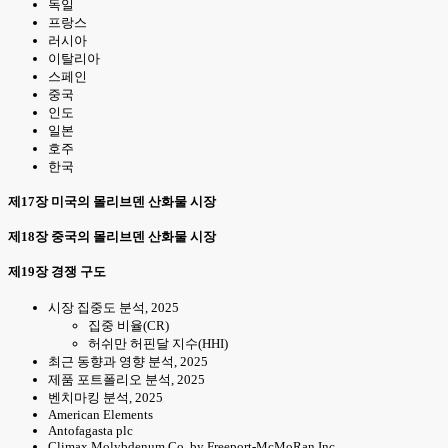
독일
프랑스
러시아
이탈리아
스페인
중국
인도
일본
호주
한국
제17장 미국의 몰리브덴 산화물 시장
제18장 중국의 몰리브덴 산화물 시장
제19장 경쟁 구도
시장 집중도 분석, 2025
집중 비율(CR)
허쉬만 허핀달 지수(HHI)
최근 동향과 영향 분석, 2025
제품 포트폴리오 분석, 2025
벤치마킹 분석, 2025
American Elements
Antofagasta plc
Climax Molybdenum Co. by Freeport-McMoRan Inc.