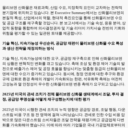
몰리브덴 산화물은 재료과학, 산업 수요, 지정학적 요인이 교차하는 전략적
분기점에 위치하고 있습니다. 본 Executive Summary에서는 산화몰리브덴의
본질적 특성, 산업에서의 역할, 현대적 촉진요인을 통해 산화몰리브덴 수요
및 공급 구조를 재구축할 것입니다. 본 보고서에서는 기술 속성, 응용 분야, 상
업적 동향을 통합하여 의사결정권자 및 기술 리더이 가치사슬 전반의 기회와
위험을 평가할 수 있는 일관된 토대를 제공합니다.
기술 혁신, 지속가능성 우선순위, 공급망 재편이 몰리브덴 산화물 수요 특성
과 생산 전략을 재정의하는 방식
기술 혁신, 지속가능성에 대한 요구, 공급망 재구축으로 인해 산화몰리브덴
의 상황은 변혁적인 변화를 겪고 있습니다. 촉매 조성 및 환경 제어 기술의 발
전으로 배출가스 제어 및 공정 효율을 향상시키는 맞춤형 등급의 산화몰리브
덴에 대한 수요가 증가하고 있습니다. 동시에, 청정 연료에 대한 추구와 환경
규제 강화로 환경 촉매의 개발이 가속화되는 한편, 석유화학 촉매는 여전히
고성능과 열 안정성이 우수한 산화몰리브덴 변종 촉매가 요구되고 있습니다.
2025년 미국의 관세 조치가 전체 몰리브덴 산화물 생태계에서 조달, 투자 결
정, 공급망 투명성을 어떻게 재구성했는지에 대한 평가
2025년 미국이 시행한 관세 조치의 누적 영향은 공급망 경로, 조달 행동, 다운
스트림 비용 구조 등 전 영역에 걸쳐 나타났습니다. 관세로 인한 수입 비용 압
박으로 많은 다운스트림 소비자들은 조달 전략을 재평가하고 공급업체 다변
화를 가속화해야 했습니다. 이에 따라 여러 기업들은 국내 가공업체로부터의