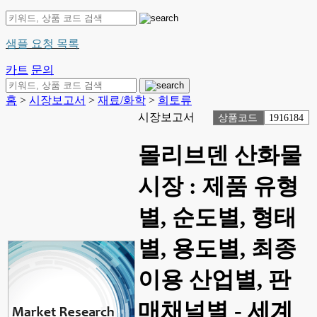
샘플 요청 목록
카트
문의
홈
>
시장보고서
>
재료/화학
>
희토류
시장보고서
상품코드
1916184
몰리브덴 산화물
시장 : 제품 유형
별, 순도별, 형태
별, 용도별, 최종
이용 산업별, 판
매채널별 - 세계