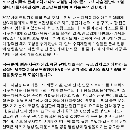
2025년 미국의 관세 조치가 나노 다결정 다이아몬드 가치사슬 전반의 조달
전략, 제품 디자인 선택, 공급망 복원력에 미치는 누적 영향 평가
2025년에 도입된 미국의 관세 조치는 전체 나노 다결정 다이아몬드 생태계
참여자들에게 새로운 복잡성을 야기하고, 공급처 선택, 비용 구조, 시장 접근
전략에 영향을 미쳤습니다. 최근 영향으로는 바이어들이 관세 리스크를 줄이
기 위해 대체 조달처와 유통 경로를 모색한 결과, 공급업체 다변화가 가속화
되었습니다. 또한, 조달 부서는 계약 조건을 재검토하여 관세 변동에 대한 보
다 강력한 헤지 조항을 추가했습니다. 일부 수직계열화 기업들은 관세 변동
에 영향을 받기 쉬운 국경 간 운송에 대한 의존도를 줄이기 위해 국내 가공 투
자에 대한 재평가를 진행했습니다.
응용 분야, 최종 사용자 산업, 제품 유형, 제조 공정, 등급, 입자 크기에 따라 실
용적인 세분화 지식을 도출하여 R&D 우선순위 결정 및 시장 출시 전략의 초
점을 맞추는 데 도움이 됩니다.
나노 다결정 다이아몬드의 제품 개발, 판매 전략, 인증 프로세스를 최적화하
기 위해서는 세분화에 대한 이해가 필수적입니다. 용도별로 분석하면, 이 소
재는 다음과 같은 뚜렷한 역할을 담당하고 있습니다. 절삭 공구 분야, 드릴, 밀
링 커터, 터닝 인서트에서 예측 가능한 내마모성이 요구되는 절삭 공구 분야,
전자기기 분야, 코팅 및 방열판에 탁월한 열전도율이 요구되는 연삭 공구 분
야, 일관된 연마 성능이 요구되는 연마 공구 분야, 랩핑 필름 및 연마 패드가
필요한 연마 공구 분야. 최종 표면 품질을 결정하는 각 응용 분야마다 고유한
형상 및 순도 요구사항이 존재하기 때문에 블록, 필름, 분말과 같은 제품 유형
선택은 제조 가능성 및 다운스트림 공정 통합성에 영향을 미치는 중요한 트