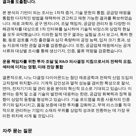
결과를 도출합니다.
본 분석의 기반이 되는 조사는 1차적 증거, 기술 문헌의 통합, 공급망 매핑을
통합한 다각적인 방법을 채택하여 견고하고 재현 가능한 결과를 확보하였습
니다. 재료 과학자, 공구 엔지니어, 조달 책임자, 공급망 관리자 등 다양한 이
해관계자를 대상으로 1차 인터뷰를 실시하여 기술적 뉘앙스와 상업적 현실
을 모두 파악했습니다. 이러한 질적 연구 결과는 실험실 조사 보고서, 특허 현
황, 동료 검토를 거친 출판물과 삼각 측량하여 공정 능력, 입자 크기 효과, 성
능 지표에 대한 관찰 결과를 검증했습니다. 또한, 공급업체 매핑에서는 공개
서류와 대상별 조사를 통해 생산기지, 인증, 물류 역량을 검증했습니다.
운용 책임자를 위한 투자 조달 및 R&D 의사결정 지침으로서의 전략적 요점,
섹터에 미치는 영향, 미래 전망 통합
결론적으로, 나노 다결정 다이아몬드는 첨단 재료공학과 전략적 산업 도입의
교차점에 위치합니다. 기계적 강인성과 열적 성능을 겸비한 특성으로 절삭,
연마, 전자기기의 열 관리 응용 분야의 혁신적 요소로 기대되고 있습니다. 이
분야는 증착 및 소결 기술의 발전에 대응하는 한편, 공급망 회복력과 정책 동
향이 상업적 동향을 형성하고 있습니다. 기술 로드맵을 최종 사용자의 인증
주기와 일치시키고, 품질 보증에 대한 투자를 강화하고, 무역 리스크를 적극
적으로 관리하는 기업이 소재의 우위를 상업적 성과로 전환하는 데 가장 유
리한 위치에 서게 될 것입니다.
자주 묻는 질문