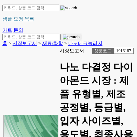
샘플 요청 목록
카트
문의
홈
>
시장보고서
>
재료/화학
>
나노테크놀러지
시장보고서
상품코드
1916187
나노 다결정 다이
아몬드 시장 : 제
품 유형별, 제조
공정별, 등급별,
입자 사이즈별,
용도별, 최종사용