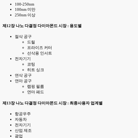
100-250nm
100nm 미만
250nm 이상
제12장 나노 다결정 다이아몬드 시장 : 용도별
절삭 공구
드릴
프라이즈 커터
선삭용 인서트
전자기기
코팅
히트 싱크
연삭 공구
연마 공구
랩핑 필름
연마 패드
제13장 나노 다결정 다이아몬드 시장 : 최종사용자 업계별
항공우주
자동차
전자기기
산업 제조
광업