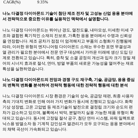
CAGR(%)
9.35%
나노 다결정 다이아몬드 기술이 첨단 제조 전자 및 고성능 산업 응용 분야에
서 전략적으로 중요한 이유를 실용적인 맥락에서 설명합니다.
나노 다결정 다이아몬드는 뛰어난 경도, 열전도율, 내마모성, 미세한 미세 구
조와 결합된 획기적인 소재의 진보로, 가혹한 응용 분야에서 수명과 신뢰성
을 연장합니다. 제조 공차가 점점 더 엄격해지고 부품의 소형화가 진행됨에
따라, 이러한 유형의 엔지니어링 다이아몬드 소재는 우수한 표면 무결성과
열 관리가 필요한 분야에서 전문 연구 대상에서 가까운 미래에 생산 도입 단
계로 전환되고 있습니다. 특히, 증착 및 소결 공정의 개선과 입자 크기 정밀 제
어의 시너지 효과로 절삭, 연마, 방열 부품의 새로운 가능성을 열어주는 재료
특성을 실현하였습니다.
나노 다결정 다이아몬드의 전망과 경쟁 구도 재구축, 기술, 공급망, 응용 중심
의 변혁적 변화를 분석하여 전략적 행동에 대한 전략적 행동에 대한 분석
나노 다결정 다이아몬드 시장 환경은 기술의 성숙, 공급망 재편, 최종 사용자
측의 기대치 변화로 인해 여러 가지 변화가 동시에 진행되고 있습니다. 화학
기상 성장법, 고온 고압법 등 제조기술의 발전으로 결정립 크기와 순도의 편
차가 감소하고 있으며, 블록에서 박막, 분말까지 실용 가능한 제품 유형이 확
대되고 있습니다. 동시에 고정밀 절삭 공구, 첨단 연마 시스템, 파워 일렉트로
닉스용 방열소자 등 기계적 강인성과 열관리가 모두 요구되는 응용 분야에서
의 채택 곡선이 가속화되고 있습니다.