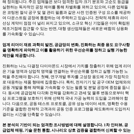
해 정의됩니다. 주요 업체들은 보다 엄격한 입자 크기 분포와 고순도 등급을
실현하는 독자적인 공정 제어를 통해 차별화를 꾀하고 있으며, 다른 업체들
은 코팅된 절삭 공구 및 열 관리 필름과 같은 사전 인증된 구성 요소를 제공하
여 다운스트림 공정에 통합하는 데 주력하고 있습니다. 전략적 제휴와 라이
선싱 계약이 점점 더 널리 퍼지고 있으며, 소규모 혁신 기업들은 이미 확립된
제조거점에 접근할 수 있는 반면, 대형 생산업체들은 새로운 배합의 상용화
를 가속화할 수 있습니다.
업계 리더이 재료 과학의 발전, 공급망의 변화, 진화하는 최종 용도 요구사항
을 명확하게 파악하고 이를 활용하기 위한 우선순위를 정하고 실행 가능한
제안을 제공합니다.
진화하는 나노 다결정 다이아몬드 시장에서 가치를 창출하기 위해 업계 리더
은 기술 영역과 상업적 영역을 연결하는 우선순위를 정하고 실행 가능한 노
력을 추진해야 합니다. 첫째, 연구개발 투자를 고성장 용도에 가장 직접적으
로 대응하는 제품 형태에 집중합니다. 특히, 전자기기 및 공구 OEM 업체와의
공동 개발을 통해 채택을 가속화할 수 있는 필름 및 분말 공정에 중점을 둡니
다. 동시에 공급업체 다각화 전략을 강화하고 관세 및 물류 변동으로부터 핵
심 프로그램을 보호하기 위해 선택적 국내 가공 능력의 도입을 고려해야 합
니다. 다음으로, 공동 테스트 프로토콜, 공유 성능 데이터 세트, 명확한 수용
기준을 결합한 전략적 고객과의 공동 인증 프로그램을 제도화하여 도입까지
걸리는 시간을 단축할 수 있습니다.
본 분석의 기반이 되는 엄격한 조사방법에 대해 설명합니다. 1차 인터뷰, 공
급업체 매핑, 기술 문헌 통합, 시나리오 상호 검증을 결합하여 신뢰할 수 있는