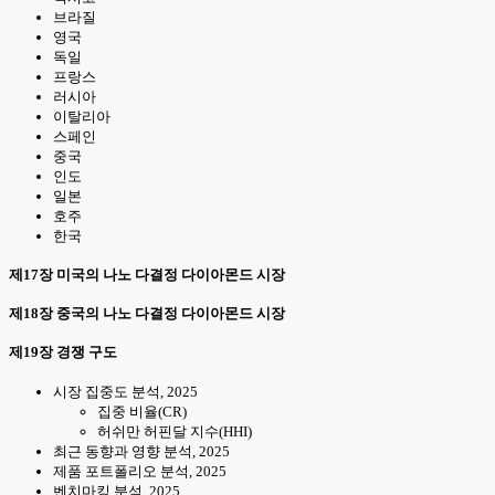
브라질
영국
독일
프랑스
러시아
이탈리아
스페인
중국
인도
일본
호주
한국
제17장 미국의 나노 다결정 다이아몬드 시장
제18장 중국의 나노 다결정 다이아몬드 시장
제19장 경쟁 구도
시장 집중도 분석, 2025
집중 비율(CR)
허쉬만 허핀달 지수(HHI)
최근 동향과 영향 분석, 2025
제품 포트폴리오 분석, 2025
벤치마킹 분석, 2025