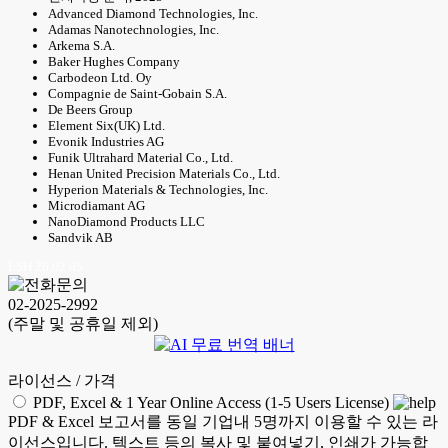
Advanced Diamond Technologies, Inc.
Adamas Nanotechnologies, Inc.
Arkema S.A.
Baker Hughes Company
Carbodeon Ltd. Oy
Compagnie de Saint-Gobain S.A.
De Beers Group
Element Six(UK) Ltd.
Evonik Industries AG
Funik Ultrahard Material Co., Ltd.
Henan United Precision Materials Co., Ltd.
Hyperion Materials & Technologies, Inc.
Microdiamant AG
NanoDiamond Products LLC
Sandvik AB
LSH 26.02.05
02-2025-2992
(주말 및 공휴일 제외)
라이선스 / 가격
PDF, Excel & 1 Year Online Access (1-5 Users License)
PDF & Excel 보고서를 동일 기업내 5명까지 이용할 수 있는 라
이선스입니다. 텍스트 등의 복사 및 붙여넣기, 인쇄가 가능합