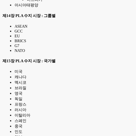
아시아태평양
제14장 PLA 수지 시장 : 그룹별
ASEAN
GCC
EU
BRICS
G7
NATO
제15장 PLA 수지 시장 : 국가별
미국
캐나다
멕시코
브라질
영국
독일
프랑스
러시아
이탈리아
스페인
중국
인도