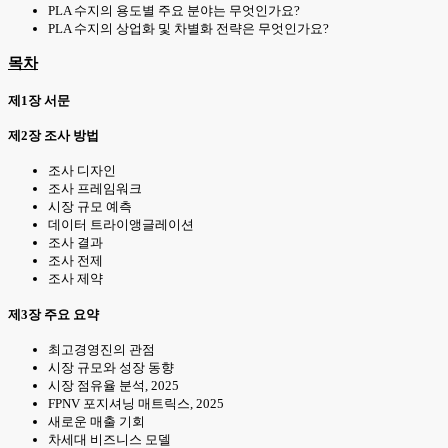
PLA 수지의 용도별 주요 분야는 무엇인가요?
PLA 수지의 상업화 및 차별화 전략은 무엇인가요?
목차
제1장 서문
제2장 조사 방법
조사 디자인
조사 프레임워크
시장 규모 예측
데이터 트라이앵글레이션
조사 결과
조사 전제
조사 제약
제3장 주요 요약
최고경영진의 관점
시장 규모와 성장 동향
시장 점유율 분석, 2025
FPNV 포지셔닝 매트릭스, 2025
새로운 매출 기회
차세대 비즈니스 모델