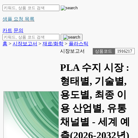
샘플 요청 목록
카트
문의
홈
>
시장보고서
>
재료/화학
>
플라스틱
시장보고서
상품코드
1916217
PLA 수지 시장 :
형태별, 기술별,
용도별, 최종 이
용 산업별, 유통
채널별 - 세계 예
측(2026-2032년)