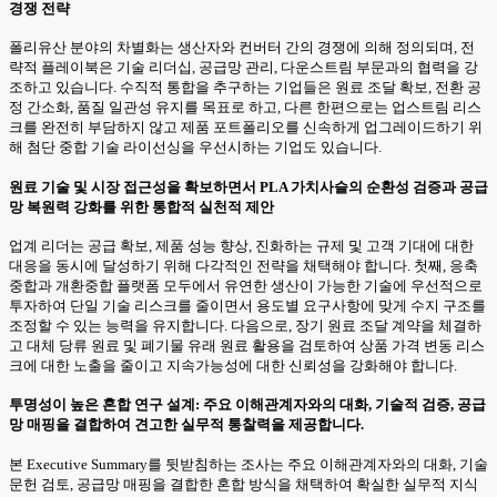
경쟁 전략
폴리유산 분야의 차별화는 생산자와 컨버터 간의 경쟁에 의해 정의되며, 전
략적 플레이북은 기술 리더십, 공급망 관리, 다운스트림 부문과의 협력을 강
조하고 있습니다. 수직적 통합을 추구하는 기업들은 원료 조달 확보, 전환 공
정 간소화, 품질 일관성 유지를 목표로 하고, 다른 한편으로는 업스트림 리스
크를 완전히 부담하지 않고 제품 포트폴리오를 신속하게 업그레이드하기 위
해 첨단 중합 기술 라이선싱을 우선시하는 기업도 있습니다.
원료 기술 및 시장 접근성을 확보하면서 PLA 가치사슬의 순환성 검증과 공급
망 복원력 강화를 위한 통합적 실천적 제안
업계 리더는 공급 확보, 제품 성능 향상, 진화하는 규제 및 고객 기대에 대한
대응을 동시에 달성하기 위해 다각적인 전략을 채택해야 합니다. 첫째, 응축
중합과 개환중합 플랫폼 모두에서 유연한 생산이 가능한 기술에 우선적으로
투자하여 단일 기술 리스크를 줄이면서 용도별 요구사항에 맞게 수지 구조를
조정할 수 있는 능력을 유지합니다. 다음으로, 장기 원료 조달 계약을 체결하
고 대체 당류 원료 및 폐기물 유래 원료 활용을 검토하여 상품 가격 변동 리스
크에 대한 노출을 줄이고 지속가능성에 대한 신뢰성을 강화해야 합니다.
투명성이 높은 혼합 연구 설계: 주요 이해관계자와의 대화, 기술적 검증, 공급
망 매핑을 결합하여 견고한 실무적 통찰력을 제공합니다.
본 Executive Summary를 뒷받침하는 조사는 주요 이해관계자와의 대화, 기술
문헌 검토, 공급망 매핑을 결합한 혼합 방식을 채택하여 확실한 실무적 지식