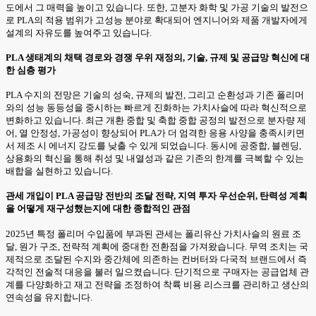
도에서 그 매력을 높이고 있습니다. 또한, 고분자 화학 및 가공 기술의 발전으
로 PLA의 적용 범위가 고성능 분야로 확대되어 엔지니어와 제품 개발자에게
설계의 자유도를 높여주고 있습니다.
PLA 생태계의 채택 경로와 경쟁 우위 재정의, 기술, 규제 및 공급망 혁신에 대
한 심층 평가
PLA 수지의 전망은 기술의 성숙, 규제의 발전, 그리고 순환성과 기존 폴리머
와의 성능 동등성을 중시하는 빠르게 진화하는 가치사슬에 따라 혁신적으로
변화하고 있습니다. 최근 개환 중합 및 축합 중합 공정의 발전으로 분자량 제
어, 열 안정성, 가공성이 향상되어 PLA가 더 엄격한 응용 사양을 충족시키면
서 제조 시 에너지 강도를 낮출 수 있게 되었습니다. 동시에 공중합, 블렌딩,
상용화의 혁신을 통해 취성 및 내열성과 같은 기존의 한계를 극복할 수 있는
배합을 실현하고 있습니다.
관세 개입이 PLA 공급망 전반의 조달 전략, 지역 투자 우선순위, 탄력성 계획
을 어떻게 재구성했는지에 대한 종합적인 관점
2025년 특정 폴리머 수입품에 부과된 관세는 폴리유산 가치사슬의 원료 조
달, 원가 구조, 전략적 계획에 중대한 전환점을 가져왔습니다. 무역 조치는 국
제적으로 조달된 수지와 중간체에 의존하는 컨버터와 다국적 브랜드에서 즉
각적인 전술적 대응을 불러 일으켰습니다. 단기적으로 구매자는 공급업체 관
계를 다양화하고 재고 전략을 조정하여 착륙 비용 리스크를 관리하고 생산의
연속성을 유지합니다.