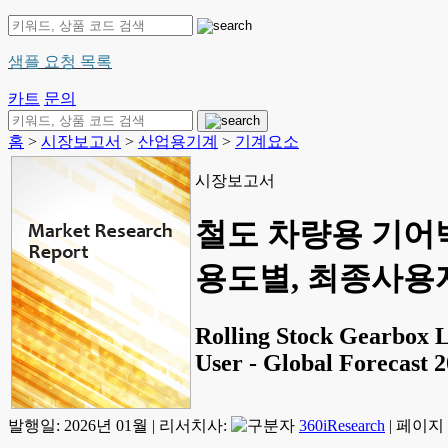
샘플 요청 목록
카트
문의
홈
>
시장보고서
>
산업용기계
>
기계요소
시장보고서
철도 차량용 기어박
용도별, 최종사용자별
Rolling Stock Gearbox L
User - Global Forecast 
발행일:
2026년 01월
|
리서치사:
360iResearch
|
페이지 정