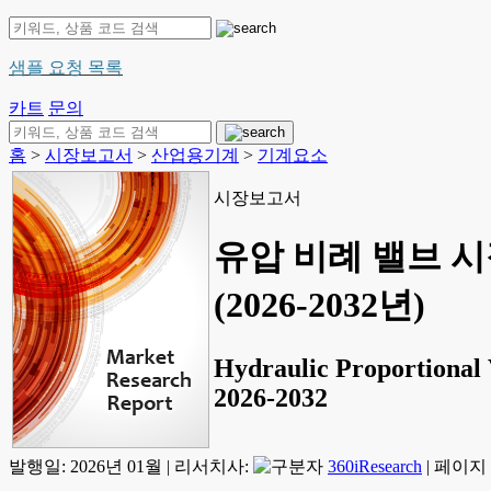
샘플 요청 목록
카트
문의
홈
>
시장보고서
>
산업용기계
>
기계요소
시장보고서
유압 비례 밸브 시장
(2026-2032년)
Hydraulic Proportional 
2026-2032
발행일:
2026년 01월
|
리서치사:
360iResearch
|
페이지 정