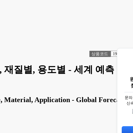
상품코드
1916290
, 재질별, 용도별 - 세계 예측
문의
 Material, Application - Global Forecast
신