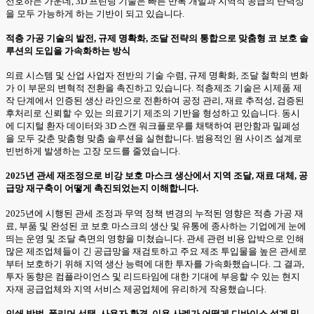
선호하는 가운데, 3D 프린팅 기술은 빠른 반복 개발과 지역적 공급의 탄력성
을 모두 가능하게 하는 기반이 되고 있습니다.
적층 가공 기술의 발전, 규제 명확화, 조달 전략의 통합으로 맞춤형 코 보호 솔
루션의 도입을 가속화하는 방식
의료 시스템 및 산업 사업자 전반의 기술 수렴, 규제 명확화, 조달 철학의 변화
가 이 부문의 변혁적 전환을 촉진하고 있습니다. 적층제조 기술은 시제품 제
작 단계에서 인증된 생산 라인으로 전환하여 공정 관리, 재료 추적성, 검증된
후처리로 신뢰할 수 있는 의료기기 제조의 기반을 형성하고 있습니다. 동시
에 디지털 환자 데이터와 3D 스캔 워크플로우를 채택하여 편안함과 밀폐성
을 모두 갖춘 맞춤형 맞춤 솔루션을 실현합니다. 범용적인 원 사이즈 설계로
빈번하게 발생하는 고장 모드를 줄였습니다.
2025년 관세 재조정으로 비강 보호 마스크 생산에서 지역 조달, 재료 대체, 공
급망 재구축이 어떻게 촉진되었는지 이해합니다.
2025년에 시행된 관세 조정과 무역 정책 변경의 누적된 영향은 적층 가공 재
료, 부품 및 완성된 코 보호 마스크의 생산 및 유통에 종사하는 기업에게 눈에
띄는 운영 및 조달 측면의 영향을 미쳤습니다. 관세 관련 비용 압박으로 인해
많은 제조업체들이 긴 공급망을 재검토하고 주요 제조 투입물을 높은 관세로
부터 보호하기 위해 지역 생산 능력에 대한 투자를 가속화했습니다. 그 결과,
투자 동향은 컴플라이언스 및 리드타임에 대한 기대에 부응할 수 있는 현지
자재 공급업체와 지역 서비스 제공업체에 유리하게 작용했습니다.
인쇄 방법, 폴리머 선택, 사용자 환경, 이용 사례가 어떻게 디바이스 설계 및