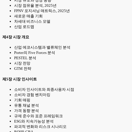
시장 규모와 성장 동향
시장 점유율 분석, 2025년
FPNV 포지셔닝 매트릭스, 2025년
새로운 매출 기회
차세대 비즈니스 모델
산업 로드맵
제4장 시장 개요
산업 에코시스템과 밸류체인 분석
Porter의 Five Forces 분석
PESTEL 분석
시장 전망
GTM 전략
제5장 시장 인사이트
소비자 인사이트와 최종사용자 시점
소비자 경험 벤치마킹
기회 매핑
유통 채널 분석
가격 동향 분석
규제 준수와 표준 프레임워크
ESG와 지속가능성 분석
파괴적 변화와 리스크 시나리오
ROI와 CBA