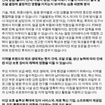
조달 결정에 결정적인 영향을 미치는지 보여주는 심층 세분화 분석
기술, 재료, 최종사용자, 응용 분야별로 시장 상황을 분석하면 중요한 세분화
통찰력을 얻을 수 있습니다. 기술별로는 FDM, SLA, SLS의 각 인쇄 방식을 조
사 대상으로 삼았으며, 각 인쇄 방식은 표면 마감, 기계적 특성, 후처리 요구사
항에서 차이를 보이며, 얼굴 접촉 부품에 대한 적합성을 좌우합니다. FDM은
빠른 반복 설계와 저비용 구조 부품에 탁월하지만, 편안한 피부 접촉을 위해
추가적인 마무리가 필요할 수 있습니다. SLA는 씰링 인터페이스에 적합한 고
해상도 표면을 제공하지만, 생체 적합성 및 멸균 내성을 위해 신중한 재료 선
택이 필요합니다. SLS는 견고한 기계적 특성과 분말 기반 워크플로우를 제공
하며, 특정 재사용 가능한 프레임워크에 유리하지만 위생 표준을 준수하기
위해 전문적인 후처리가 필요한 경우가 많습니다.
지역별 트렌드와 제조 생태계는 현지 규제, 조달 모델, 생산 능력에 따라 인쇄
된 비강 보호 장비의 채택에 영향을 미칠 수 있습니다.
주요 지역의 보급 패턴, 제조 생태계, 규제 환경을 이해하기 위해서는 지역별
로 파악하는 것이 필수적입니다. 북미와 남미에서는 분산형 제조, 혁신 허브,
민간 부문 조달에 대한 강한 집중이 적층 가공을 통한 PPE 부품의 파일럿 프
로그램 및 병원 주도의 검증 연구를 가속화하고 있습니다. 이 지역의 규제 기
관은 긴급 사용 및 시설 승인 채널을 명확히 하는 지침을 발표하여 임상 현장
의 신속한 프로토타이핑 및 지역 밀착형 생산 활동을 지원하고 있습니다.
비강 보호 솔루션 확대에 있어 서비스국, 재료 혁신 기업, 소프트웨어 제공업
체, 장치 통합업체의 역할을 강조하는 경쟁 구도 분석