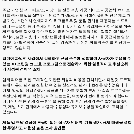
주요 기업 분석에 따르면, 시장에는 전문 적층 가공 서비스 제공업체, 하이브
리드 생산 모델을 실험하는 의료기기 OEM, 생체 적합성 폴리머 전문 재료 개
발 기업, 스캔에서 인쇄까지의 워크플로우 및 품질 관리를 제공하는 소프트
웨어 공급업체 등이 혼재되어 있습니다. 서비스 제공업체는 자체적으로 적층
제조 역량을 갖추지 못한 조직에 중요한 가교 역할을 하며, 검증된 생산라인,
후처리, 멸균 대응이 가능한 핸들링에 대해 설명합니다. 이들 공급자는 임상
파트너와 협력하여 반복적인 설계 검증과 임상의의 피드백 주기를 지원하는
경우가 많습니다.
리더이 파일럿 사업에서 강력하고 규정 준수에 적합하며 사용자가 수용할 수
있는 3D 프린팅 코 보호 프로그램으로 전환하기 위한 실용적이고 우선순위
가 지정된 전략적 조치
업계 리더를 위한 구체적인 제안은 위험과 비용을 관리하면서 파일럿 프로젝
트에서 운영 단계로 전환할 수 있는 실질적인 단계에 초점을 맞추었습니다.
먼저, 임상의, 산업위생사, 공급망 전문가를 포함한 부서 간 검증 프로그램을
우선순위에 두고, 적합성, 세척 프로토콜, 수명주기 관리를 평가해야 합니다.
이러한 다부문 연계 접근 방식을 통해 설계 후기 단계의 수정 발생률을 줄이
고, 개발 초기 단계에서 사용자 수용성과 유지보수성을 확실하게 고려할 수
있습니다.
제품 및 조달 결정에 도움이 되는 실무자 인터뷰, 기술 평가, 규제 매핑을 결합
한 투명하고 재현성 높은 조사 방법론