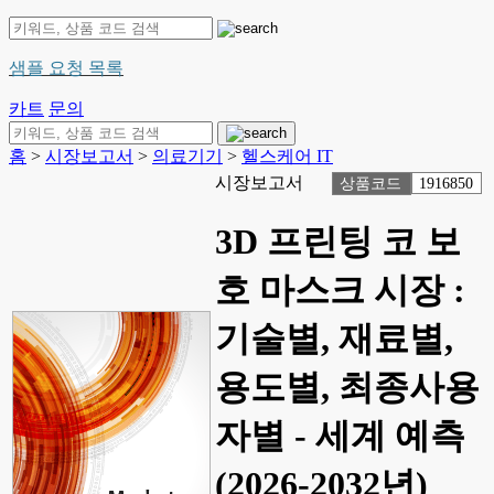
샘플 요청 목록
카트
문의
홈
>
시장보고서
>
의료기기
>
헬스케어 IT
시장보고서
상품코드
1916850
3D 프린팅 코 보
호 마스크 시장 :
기술별, 재료별,
용도별, 최종사용
자별 - 세계 예측
(2026-2032년)