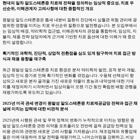
현대의 일차 알도스테론증 치료제 전략을 정의하는 임상적 중요성, 치료 우
선순위, 이해관계자 고려사항에 대한 종합적인 개요
원발성 알도스테론증은 틈새 내분비 질환의 진단에서 심혈관 위험 관리에 광
범위한 영향을 미치는 치료 우선순위 질환으로 발전했습니다. 본 도입부에서
는 임상적 배경, 약리학적 접근법, 이해관계자의 관점을 통합하여, 임상의, 지
불자, 제품 전략 담당자에게 근거에 기반한 치료 옵션에 대한 이해가 왜 중요
한지 설명합니다.
획기적인 과학적, 진단적, 상업적 전환점을 심도 있게 탐구하여 치료 접근 방
식과 채용 동향을 재구축
최근 원발성 알도스테론증 치료 환경은 분자 약리학의 발전, 표적 분자 개발,
임상적 인식 증가로 인해 획기적인 변화를 겪었습니다. 수용체 선택성이 향
상되고 새로운 분자 골격을 가진 새로운 약물이 효능과 내약성에 대한 기대
치를 재정의하기 시작하면서 임상의들이 오랜 기간 동안 확립된 배합 관행을
재평가하도록 유도하고 있습니다.
2025년 미국 관세 변경이 원발성 알도스테론증 치료제공급망 전략과 접근 채
널에 미치는 압력에 대한 비판적 분석
2025년에 시행된 관세 및 무역 정책의 변화가 누적적으로 미치는 영향은 원
발성 알도스테론증 관련 의약품 포트폴리오 전반에 걸쳐 공급망 탄력성 및
비용 관리와 관련된 새로운 고려 사항을 가져왔습니다. 제조업체와 유통업체
들은 이에 대응하여 조달 전략을 재평가하고, 니어쇼어링을 강화하고, 비상