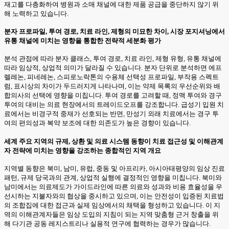
재고를 다층화하여 병원과 소매 채널에 대한 제품 공급을 중단하지 않기 위
해 노력하고 있습니다.
분자 프로파일, 투여 경로, 치료 라인, 제형의 미묘한 차이, 시장 포지셔닝에서
유통 채널에 미치는 영향을 통합한 전략적 세분화 평가
분석 관점에 따라 분자 클래스, 투여 경로, 치료 라인, 제형 유형, 유통 채널에
따라 임상적, 상업적 의미가 달라질 수 있습니다. 분자 단위로 분석하면 에프
렐레논, 피네레논, 스피로노락톤의 수용체 선택성 프로파일, 부작용 스펙트
럼, 표시상의 차이가 두드러지게 나타나며, 이는 약제 목록의 우선순위와 배
합의사의 선택에 영향을 미칩니다. 투여 경로를 고려할 때, 정맥 투여와 경구
투여의 대비는 의료 현장에서의 트레이드오프를 강조합니다. 급성기 입원 치
료에서는 비경구적 중재가 선호되는 반면, 만성기 외래 치료에서는 경구 투
여의 편의성과 복약 보조에 대한 의존도가 높은 경향이 있습니다.
세계 주요 지역의 규제, 상환 및 의료 시스템 동향이 치료 접근성 및 이해관계
자 전략에 미치는 영향을 강조하는 종합적인 지역 개요
지역별 동향은 북미, 남미, 유럽, 중동 및 아프리카, 아시아태평양의 임상 진료
패턴, 규제 당국과의 관계, 상업적 실행에 결정적인 영향을 미칩니다. 북미와
남미에서는 의료제도가 가이드라인에 따른 의료와 성과와 비용 효율성을 우
선시하는 지불자와의 협상을 중시하고 있으며, 이는 안전성이 입증된 치료법
의 조합집에 대한 접근과 실제 임상에서의 채택을 형성하고 있습니다. 이 지
역의 이해관계자들은 임상 도입의 지침이 되는 지역 맞춤형 근거 창출을 위
해 다기관 공동 레지스트리나 실용적 연구에 협력하는 경우가 많습니다.