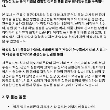
재현성 있는 분석 기법을 결합한 강력한 혼합 연구 프레임워크를 구축합니
다.
본 조사는 주요 이해관계자와의 직접 대화, 2차 문헌의 통합, 체계적인 증거
평가를 결합한 혼합 방법론 접근법을 채택하여 치료 역학에 대한 종합적인
견해를 기술하고 있습니다. 직접 대화에는 내분비학, 신장학, 심장병학 임상
의, 병원 및 소매점 처방 결정을 담당하는 약사, 제품 전략에 관여하는 상업적
리더과의 인터뷰가 포함되었습니다. 이러한 논의를 통해 배합 결정 요인, 내
약성 역치, 치료 도입에 영향을 미치는 운영상의 현실에 대한 질적 지식을 얻
을 수 있었습니다.
임상적 혁신, 공급망 탄력성, 개별화된 접근 전략이 환자들에게 미래 치료 가
치 제공을 종합적으로 결정짓는 간결한 통합
결론적으로, 원발성 알도스테론증의 치료 관리는 진단 기술의 정교화, 분자
수준의 혁신, 상업적 실행력이 교차하는 전략적 전환점에 있으며, 환자에게
미치는 영향과 시장 동향을 결정짓는 전략적 전환점에 있습니다. 임상적 우
선순위는 수용체 선택성과 우수한 신장 및 대사 프로파일을 갖춘 약물로 이
동하고 있으며, 의료 시스템과 지불 기관은 접근성 결정을 뒷받침하는 입증
가능한 안전성과 환자 중심의 결과를 점점 더 많이 요구하고 있습니다.
자주 묻는 질문
일차 알도스테론증 치료제 시장 규모는 어떻게 예측되나요?