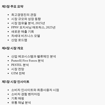
제3장 주요 요약
최고경영진의 관점
시장 규모와 성장 동향
시장 점유율 분석, 2025년
FPNV 포지셔닝 매트릭스, 2025년
새로운 매출 기회
차세대 비즈니스 모델
산업 로드맵
제4장 시장 개요
산업 에코시스템과 밸류체인 분석
Porter의 Five Forces 분석
PESTEL 분석
시장 전망
GTM 전략
제5장 시장 인사이트
소비자 인사이트와 최종사용자 시점
소비자 경험 벤치마킹
기회 매핑
유통 채널 분석