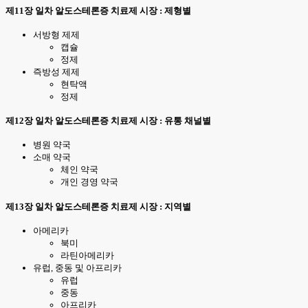
제11장 일차 알도스테론증 치료제 시장 : 제형별
서방형 제제
캡슐
정제
즉방성 제제
현탁액
정제
제12장 일차 알도스테론증 치료제 시장 : 유통 채널별
병원 약국
소매 약국
체인 약국
개인 경영 약국
제13장 일차 알도스테론증 치료제 시장 : 지역별
아메리카
북미
라틴아메리카
유럽, 중동 및 아프리카
유럽
중동
아프리카