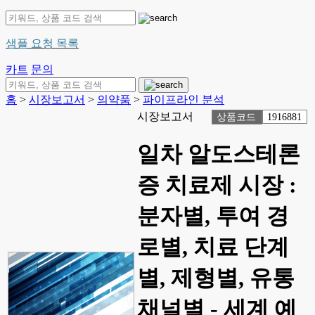
샘플 요청 목록
카트
문의
홈
>
시장보고서
>
의약품
>
파이프라인 분석
시장보고서
상품코드
1916881
일차 알도스테론
증 치료제 시장 :
분자별, 투여 경
로별, 치료 단계
별, 제형별, 유통
채널별 - 세계 예