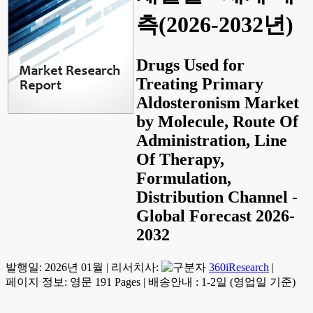
측(2026-2032년)
Drugs Used for
Treating Primary
Aldosteronism Market
by Molecule, Route Of
Administration, Line
Of Therapy,
Formulation,
Distribution Channel -
Global Forecast 2026-
2032
발행일:
2026년 01월
|
리서치사:
360iResearch
|
페이지 정보: 영문 191 Pages
|
배송안내 : 1-2일 (영업일 기준)