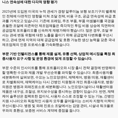
니스 연속성에 대한 다각적 영향 평가
2025년에 도입된 미국의 누적 관세가 경량 알루미늄 보행 보조기구의 밸류체
인 전체에 다면적인 영향을 미쳐 조달 전략, 비용 구조, 공급 연속성에 파급 효
과를 가져오고 있습니다. 기존에 프레임, 주조 부품, 부품 어셈블리를 국경을
초월한 조달에 의존하던 제조업체들은 즉각적인 투입 비용 상승에 직면하여
공급업체 포트폴리오를 신속하게 재평가해야 했습니다. 많은 경우, 조달 부
서는 관세 변동 위험에 대한 노출을 줄이기 위해 공급업체 다변화를 우선시
하고, 관세 면제 지역의 대체 공급업체 및 호환 가능한 생산 능력을 갖춘 국내
제조업체의 인증 프로세스를 가속화했습니다.
부문 기반 인텔리전스를 통해 제품 설계, 유통 선택, 상업적 메시징을 특정 최
종사용자 요구 사항 및 운영 환경에 맞게 조정할 수 있습니다.
부문 수준의 인사이트를 통해 포트폴리오와 시장 출시 전략 결정에 반영해야
할 명확한 수요와 제품 개발 우선순위를 파악할 수 있습니다. 최종사용자를
세분화하여 살펴보면, 수요는 노인요양센터, 재택케어, 병원/의원, 재활센터
로 차별화되며, 재택케어는 다시 간병인 지원형과 개인 최종사용자로, 병원/
의원은 병원과 외래진료소로 세분화됩니다. 노인요양시설이나 재활센터용
제품은 내구성, 조절성, 유지보수성을 중시하는 경향이 있습니다. 반면, 재택
케어 솔루션은 컴팩트한 접이식, 사용자 스스로 조정할 수 있는 기능, 간병인
지원 시나리오와 독립적인 사용자 모두를 끌어들이는 소비자 지향적 미학이
우선시됩니다. 병원 및 외래 진료소 조달에서는 감염 관리, 시설내 워크플로
우와의 호환성, 보증된 서비스 계약에 중점을 둡니다.