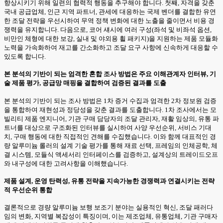
향상시키기 위해 일련의 협력적 행동을 추구해야 합니다. 첫째, 자격을 갖춘
국내 공급업체, 인근 지역 파트너, 관세에 대응하는 국제 벤더를 결합한 유연
한 조달 전략을 우선시하여 무역 정책 변화에 대한 노출을 줄이면서 비용 경
쟁력을 유지합니다. 다음으로, 코어 섀시에 여러 구성(좌석 및 비좌석 옵션,
비만인 체형에 대한 보강, 실내 및 야외용 휠 패키지)을 지원하는 제품 모듈화
노력을 가속화하여 재고를 간소화하고 조달 요구 사항에 신속하게 대응할 수
있도록 합니다.
본 분석의 기반이 되는 엄격한 혼합 조사 방법은 주요 이해관계자 인터뷰, 기
술 제품 평가, 공급망 매핑을 결합하여 검증된 결과를 도출
본 분석의 기반이 되는 조사 방법은 1차 증거 수집과 엄격한 2차 정보원 검증
을 통합하여 재현성과 정당성을 갖춘 결과를 도출합니다. 1차 조사에서는 모
빌리티 제품 엔지니어, 기관 구매 담당자의 조달 관리자, 재활 임상의, 유통 파
트너를 대상으로 구조화된 인터뷰를 실시하여 사양 우선순위, 서비스 기대
치, 구매 행동에 대한 직접적인 견해를 수집했습니다. 이와 함께 대표적인 경
량 알루미늄 롤러의 설계 기술 평가를 통해 재료 선택, 프레임의 인체공학, 체
결 시스템, 모듈식 액세서리 인터페이스를 검증하고, 설계상의 트레이드오프
와 내구성에 대한 고려사항을 이해했습니다.
제품 설계, 운영 탄력성, 유통 전략을 지속가능한 경쟁력과 연결시키는 전략
적 우선순위 통합
결론적으로 경량 알루미늄 보행 보조기 분야는 실용적인 혁신, 조달 패러다
임의 변화, 지역별 복잡성이 특징이며, 이는 제조업체, 유통업체, 기관 구매자