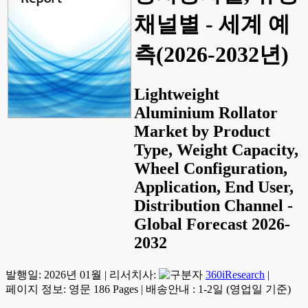
채널별 - 세계 예
측(2026-2032년)
Lightweight
Aluminium Rollator
Market by Product
Type, Weight Capacity,
Wheel Configuration,
Application, End User,
Distribution Channel -
Global Forecast 2026-
2032
발행일:
2026년 01월
|
리서치사:
360iResearch
|
페이지 정보: 영문 186 Pages
|
배송안내 : 1-2일 (영업일 기준)