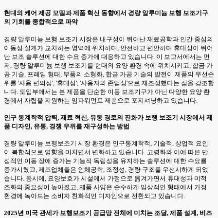
현대의 케어 제공 모델과 제품 혁신 동향에서 경량 알루미늄 보행 보조기구
의 기회를 종합적으로 파악
경량 알루미늄 보행 보조기 시장은 내구성이 뛰어난 재료공학과 인간 중심의
이동성 설계가 교차하는 영역에 위치하며, 안전하고 편안하며 휴대성이 뛰어
난 보조 솔루션에 대한 수요 증가에 대응하고 있습니다. 이 보고서에서는 먼
저, 경량 알루미늄 보행 보조기를 현대의 요양 환경 속에 위치시키고, 합금 가
공 기술, 프레임 형태, 부품의 소형화, 합금 가공 기술의 발전이 제품의 우선순
위를 '사용 편의성', '휴대성', '사용자의 존엄성'으로 재조정했다는 점을 강조합
니다. 도입부에서는 본 제품을 단순한 이동 보조기구가 아닌 다양한 요양 환
경에서 자립을 지원하는 임파워먼트 제품으로 포지셔닝하고 있습니다.
인구 통계학적 압력, 재료 혁신, 유통 경로의 진화가 보행 보조기 시장에서 제
품 디자인, 유통, 경쟁 우위를 재구성하는 방법
경량 알루미늄 보행보조기 시장 환경은 인구통계학적, 기술적, 상업적 요인
이 복합적으로 영향을 미치면서 변화하고 있습니다. 고령화와 이에 따른 만
성적인 이동 장애 증가는 기능적 독립성을 유지하는 솔루션에 대한 수요를
증가시켰고, 제조업체들은 인체공학, 조정성, 경량 구조를 우선시하게 되었
습니다. 동시에, 요양보호가 시설에서 가정으로 옮겨가면서 휴대성과 미적
조화의 중요성이 높아졌고, 제품 사양은 순수하게 임상적인 형태에서 가정
환경에 녹아드는 소비자 친화적인 디자인으로 전환되고 있습니다.
2025년 미국 관세가 보행보조기 공급망 전체에 미치는 조달, 제품 설계, 비즈