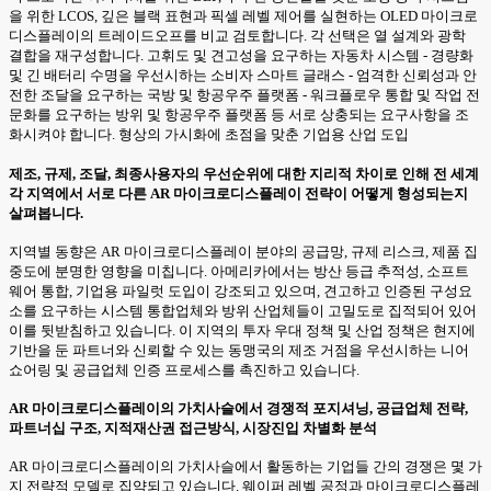
을 위한 LCOS, 깊은 블랙 표현과 픽셀 레벨 제어를 실현하는 OLED 마이크로
디스플레이의 트레이드오프를 비교 검토합니다. 각 선택은 열 설계와 광학
결합을 재구성합니다. 고휘도 및 견고성을 요구하는 자동차 시스템 - 경량화
및 긴 배터리 수명을 우선시하는 소비자 스마트 글래스 - 엄격한 신뢰성과 안
전한 조달을 요구하는 국방 및 항공우주 플랫폼 - 워크플로우 통합 및 작업 전
문화를 요구하는 방위 및 항공우주 플랫폼 등 서로 상충되는 요구사항을 조
화시켜야 합니다. 형상의 가시화에 초점을 맞춘 기업용 산업 도입
제조, 규제, 조달, 최종사용자의 우선순위에 대한 지리적 차이로 인해 전 세계
각 지역에서 서로 다른 AR 마이크로디스플레이 전략이 어떻게 형성되는지
살펴봅니다.
지역별 동향은 AR 마이크로디스플레이 분야의 공급망, 규제 리스크, 제품 집
중도에 분명한 영향을 미칩니다. 아메리카에서는 방산 등급 추적성, 소프트
웨어 통합, 기업용 파일럿 도입이 강조되고 있으며, 견고하고 인증된 구성요
소를 요구하는 시스템 통합업체와 방위 산업체들이 고밀도로 집적되어 있어
이를 뒷받침하고 있습니다. 이 지역의 투자 우대 정책 및 산업 정책은 현지에
기반을 둔 파트너와 신뢰할 수 있는 동맹국의 제조 거점을 우선시하는 니어
쇼어링 및 공급업체 인증 프로세스를 촉진하고 있습니다.
AR 마이크로디스플레이의 가치사슬에서 경쟁적 포지셔닝, 공급업체 전략,
파트너십 구조, 지적재산권 접근방식, 시장진입 차별화 분석
AR 마이크로디스플레이의 가치사슬에서 활동하는 기업들 간의 경쟁은 몇 가
지 전략적 모델로 집약되고 있습니다. 웨이퍼 레벨 공정과 마이크로디스플레