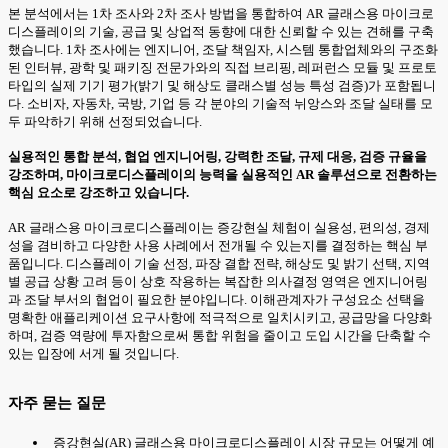
본 분석에서는 1차 조사와 2차 조사 방법을 통합하여 AR 글래스용 마이크로
디스플레이의 기술, 공급 및 상업적 동향에 대한 신뢰할 수 있는 견해를 구축
했습니다. 1차 조사에는 엔지니어, 조달 책임자, 시스템 통합업체와의 구조화
된 인터뷰, 광학 및 패키징 전문가와의 직접 브리핑, 레퍼런스 모듈 및 프로토
타입의 실제 기기 평가(밝기 및 해상도 클래스별 성능 특성 검증)가 포함됩니
다. 소비자, 자동차, 국방, 기업 등 각 분야의 기술적 뉘앙스와 조달 실태를 모
두 파악하기 위해 선정되었습니다.
실용적인 통합 분석, 협업 엔지니어링, 강력한 조달, 규제 대응, 검증 규율을
강조하며, 마이크로디스플레이의 능력을 실용적인 AR 솔루션으로 전환하는
핵심 요소로 강조하고 있습니다.
AR 글래스용 마이크로디스플레이는 증강현실 체험이 실용성, 편의성, 경제
성을 겸비하고 다양한 사용 사례에서 전개될 수 있는지를 결정하는 핵심 부
품입니다. 디스플레이 기술 선정, 파장 결합 전략, 해상도 및 밝기 선택, 지역
별 공급 상황 고려 등이 상호 작용하는 복잡한 의사결정 영역은 엔지니어링
과 조달 부서의 협업이 필요한 분야입니다. 이해관계자가 구성요소 선택을
명확한 애플리케이션 요구사항에 적극적으로 일치시키고, 공급망을 다양화
하며, 검증 역량에 투자함으로써 통합 위험을 줄이고 도입 시간을 단축할 수
있는 입장에 서게 될 것입니다.
자주 묻는 질문
증강현실(AR) 글래스용 마이크로디스플레이 시장 규모는 어떻게 예