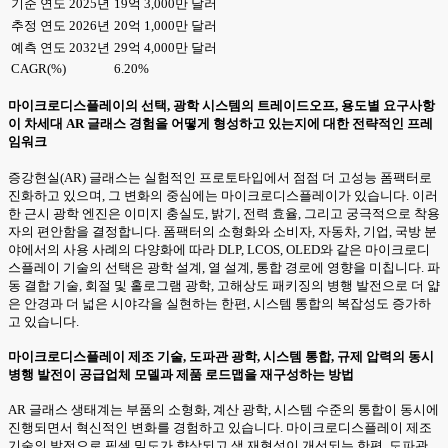
기준 연도 2025년
19억 3,000만 달러
추정 연도 2026년
20억 1,000만 달러
예측 연도 2032년
29억 4,000만 달러
CAGR(%)
6.20%
마이크로디스플레이의 선택, 광학 시스템의 트레이드오프, 용도별 요구사항
이 차세대 AR 글래스 경험을 어떻게 형성하고 있는지에 대한 전략적인 프레
임워크
증강현실(AR) 글래스는 실험적인 프로토타입에서 점점 더 고성능 폼팩터로
진화하고 있으며, 그 변화의 중심에는 마이크로디스플레이가 있습니다. 이러
한 근시 광학 엔진은 이미지 충실도, 밝기, 전력 효율, 그리고 궁극적으로 착용
자의 편안함을 결정합니다. 폼팩터의 소형화와 소비자, 자동차, 기업, 국방 분
야에서의 사용 사례의 다양화에 따라 DLP, LCOS, OLED와 같은 마이크로디
스플레이 기술의 선택은 광학 설계, 열 설계, 통합 경로에 영향을 미칩니다. 파
동 결합 기술, 회절 및 홀로그램 광학, 고해상도 패키징의 병행 발전으로 더 얇
은 안경과 더 넓은 시야각을 실현하는 한편, 시스템 통합의 복잡성도 증가하
고 있습니다.
마이크로디스플레이 제조 기술, 도파관 광학, 시스템 통합, 규제 압력의 동시
병행 발전이 공급업체 모델과 제품 로드맵을 재구성하는 방법
AR 글래스 생태계는 부품의 소형화, 계산 광학, 시스템 수준의 통합이 동시에
진행되면서 혁신적인 변화를 경험하고 있습니다. 마이크로디스플레이 제조
기술의 발전으로 픽셀 밀도가 향상되고 색 재현성이 개선되는 한편, 도파관