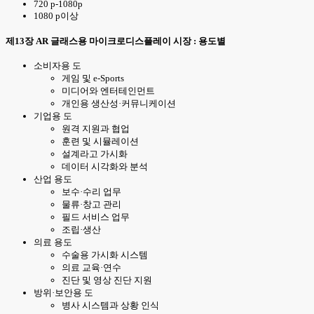
720 p-1080p
1080 p이상
제13장 AR 글래스용 마이크로디스플레이 시장 : 용도별
소비자용 도
게임 및 e-Sports
미디어와 엔터테인먼트
개인용 생산성·커뮤니케이션
기업용 도
원격 지원과 협업
훈련 및 시뮬레이션
설계라고 가시화
데이터 시각화와 분석
산업 용도
보수·수리 업무
물류·창고 관리
필드 서비스 업무
조립·생산
의료 용도
수술용 가시화 시스템
의료 교육·연수
진단 및 영상 진단 지원
방위·보안용 도
병사 시스템과 상황 인식