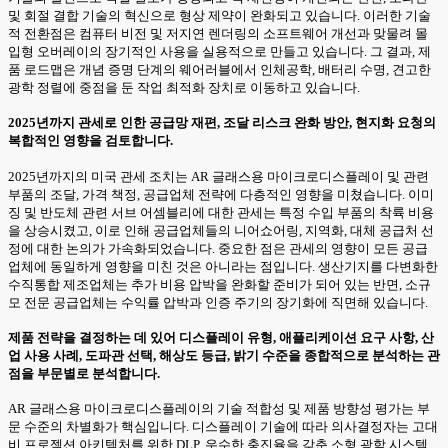
및 회절 결합 기술의 혁신으로 형상 제약이 완화되고 있습니다. 이러한 기술
적 전환점은 컴퓨터 비전 및 저지연 렌더링의 소프트웨어 개선과 맞물려 몰
입형 오버레이의 장기적인 사용을 실용적으로 만들고 있습니다. 그 결과, 제
품 로드맵은 개념 증명 단계의 웨어러블에서 인체공학, 배터리 수명, 견고한
광학 정렬에 중점을 둔 작업 최적화 장치로 이동하고 있습니다.
2025년까지 관세로 인한 공급망 재편, 조달 리스크 완화 방안, 현지화 요청의
복합적인 영향을 검토합니다.
2025년까지의 미국 관세 조치는 AR 글래스용 마이크로디스플레이 및 관련
부품의 조달, 가격 책정, 공급업체 전략에 다층적인 영향을 미쳤습니다. 이미
징 및 반도체 관련 서브 어셈블리에 대한 관세는 특정 수입 부품의 착륙 비용
을 상승시켰고, 이로 인해 공급업체들의 니어쇼어링, 지역화, 대체 공급처 선
정에 대한 논의가 가속화되었습니다. 중요한 점은 관세의 영향이 모든 공급
업체에 동일하게 영향을 미친 것은 아니라는 점입니다. 생산기지를 다변화한
수직통합 제조업체는 추가 비용 압박을 완화할 준비가 되어 있는 반면, 소규
모 전문 공급업체는 수익률 압박과 인증 주기의 장기화에 직면해 있습니다.
제품 전략을 결정하는 데 있어 디스플레이 유형, 애플리케이션 요구 사항, 산
업 사용 사례, 도파관 선택, 해상도 등급, 밝기 수준을 종합적으로 분석하는 관
점을 부문별로 분석합니다.
AR 글래스용 마이크로디스플레이의 기술 적합성 및 제품 방향성 평가는 부
문 수준의 차별화가 핵심입니다. 디스플레이 기술에 따라 의사결정자는 고대
비 프로젝션 아키텍처를 위한 DLP, 우수한 충진율을 갖춘 소형 광학 시스템