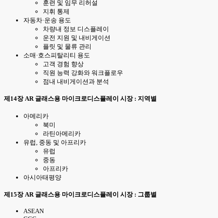
훈련 및 임무 리허설
지휘 통제
자동차·운송 용도
차량내 정보 디스플레이
운전 지원 및 내비게이션
플릿 및 물류 관리
소매·호스피탈리티 용도
고객 경험 향상
직원 능력 강화와 워크플로우
점내 내비게이션과 분석
제14장 AR 글래스용 마이크로디스플레이 시장 : 지역별
아메리카
북미
라틴아메리카
유럽, 중동 및 아프리카
유럽
중동
아프리카
아시아태평양
제15장 AR 글래스용 마이크로디스플레이 시장 : 그룹별
ASEAN