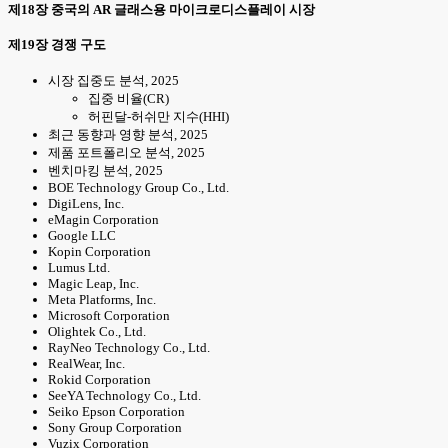
제18장 중국의 AR 글래스용 마이크로디스플레이 시장
제19장 경쟁 구도
시장 집중도 분석, 2025
집중 비율(CR)
허핀달-허쉬만 지수(HHI)
최근 동향과 영향 분석, 2025
제품 포트폴리오 분석, 2025
벤치마킹 분석, 2025
BOE Technology Group Co., Ltd.
DigiLens, Inc.
eMagin Corporation
Google LLC
Kopin Corporation
Lumus Ltd.
Magic Leap, Inc.
Meta Platforms, Inc.
Microsoft Corporation
Olightek Co., Ltd.
RayNeo Technology Co., Ltd.
RealWear, Inc.
Rokid Corporation
SeeYA Technology Co., Ltd.
Seiko Epson Corporation
Sony Group Corporation
Vuzix Corporation