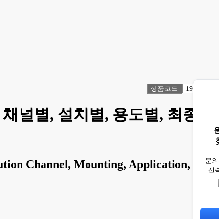
상품코드
1918454
 채널별, 설치별, 용도별, 최종
문의
tion Channel, Mounting, Application,
신