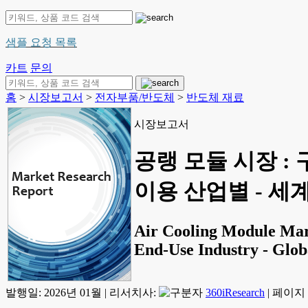
샘플 요청 목록
카트
문의
홈
>
시장보고서
>
전자부품/반도체
>
반도체 재료
시장보고서
공랭 모듈 시장 :
이용 산업별 - 세계 
Air Cooling Module Mark
End-Use Industry - Glob
발행일:
2026년 01월
|
리서치사:
360iResearch
|
페이지 정