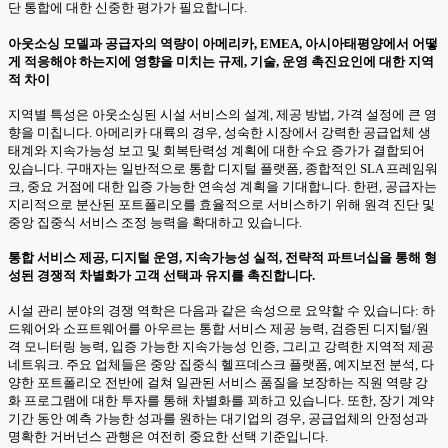
단 통합에 대한 신중한 평가가 필요합니다.
아웃소싱 모델과 공급자의 역량이 아메리카, EMEA, 아시아태평양에서 어떻
게 적응해야 하는지에 영향을 미치는 규제, 기술, 운영 촉진요인에 대한 지역
적 차이
지역별 특성은 아웃소싱된 시설 서비스의 설계, 제공 방법, 가격 설정에 큰 영
향을 미칩니다. 아메리카 대륙의 경우, 성숙한 시장에서 강력한 공급업체 생
태계와 지속가능성 보고 및 회복탄력성 계획에 대한 수요 증가가 결합되어
있습니다. 구매자는 일반적으로 통합 디지털 플랫폼, 종합적인 SLA 프레임워
크, 중요 거점에 대한 입증 가능한 연속성 계획을 기대합니다. 한편, 공급자는
지리적으로 분산된 포트폴리오를 효율적으로 서비스하기 위해 원격 진단 및
중앙 집중식 서비스 조정 능력을 확대하고 있습니다.
통합 서비스 제공, 디지털 운영, 지속가능성 실적, 전략적 파트너십을 통해 형
성된 경쟁적 차별화가 고객 선택과 유지를 촉진합니다.
시설 관리 분야의 경쟁 역학은 다음과 같은 속성으로 요약할 수 있습니다: 하
드웨어와 소프트웨어를 아우르는 통합 서비스 제공 능력, 검증된 디지털/원
격 모니터링 능력, 입증 가능한 지속가능성 인증, 그리고 강력한 지역적 제공
네트워크. 주요 업체들은 중앙 집중식 헬프데스크 플랫폼, 예지보전 분석, 다
양한 포트폴리오 전반에 걸쳐 일관된 서비스 품질을 보장하는 직원 역량 강
화 프로그램에 대한 투자를 통해 차별화를 꾀하고 있습니다. 또한, 장기 계약
기간 동안 예측 가능한 성과를 원하는 대기업의 경우, 공급업체의 안정성과
명확한 거버넌스 관행은 여전히 중요한 선택 기준입니다.