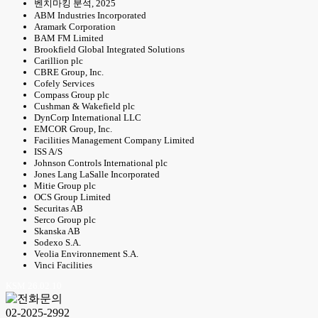
벤치마킹 분석, 2025
ABM Industries Incorporated
Aramark Corporation
BAM FM Limited
Brookfield Global Integrated Solutions
Carillion plc
CBRE Group, Inc.
Cofely Services
Compass Group plc
Cushman & Wakefield plc
DynCorp International LLC
EMCOR Group, Inc.
Facilities Management Company Limited
ISS A/S
Johnson Controls International plc
Jones Lang LaSalle Incorporated
Mitie Group plc
OCS Group Limited
Securitas AB
Serco Group plc
Skanska AB
Sodexo S.A.
Veolia Environnement S.A.
Vinci Facilities
KSM 26.02.10
02-2025-2992