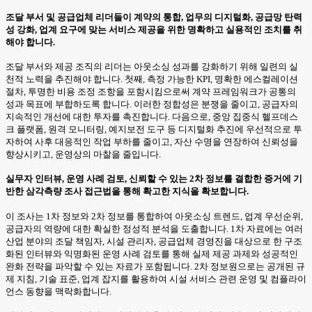
조달 부서 및 공급업체 리더들이 계약의 통합, 업무의 디지털화, 공급망 탄력
성 강화, 업계 요구에 맞는 서비스 제공을 위한 명확하고 실용적인 조치를 취
해야 합니다.
조달 부서와 제공 조직의 리더는 아웃소싱 성과를 강화하기 위해 일련의 실
천적 노력을 추진해야 합니다. 첫째, 측정 가능한 KPI, 명확한 에스컬레이션
절차, 투명한 비용 조정 조항을 포함시킴으로써 계약 프레임워크가 공통의
성과 목표에 부합하도록 합니다. 이러한 정합성은 분쟁을 줄이고, 공급자의
지속적인 개선에 대한 투자를 촉진합니다. 다음으로, 중앙 집중식 헬프데스
크 플랫폼, 원격 모니터링, 예지보전 도구 등 디지털화 추진에 우선적으로 투
자하여 사후 대응적인 작업 부하를 줄이고, 자산 수명을 연장하여 신뢰성을
향상시키고, 운영상의 마찰을 줄입니다.
실무자 인터뷰, 운영 사례 검토, 신뢰할 수 있는 2차 정보를 결합한 증거에 기
반한 삼각측량 조사 접근법을 통해 확고한 지식을 확보합니다.
이 조사는 1차 정보와 2차 정보를 통합하여 아웃소싱 트렌드, 업계 우선순위,
공급자의 역량에 대한 확실한 정성적 분석을 도출합니다. 1차 자료에는 여러
산업 분야의 조달 책임자, 시설 관리자, 공급업체 경영진을 대상으로 한 구조
화된 인터뷰와 익명화된 운영 사례 검토를 통해 실제 제공 과제와 성공적인
완화 전략을 파악할 수 있는 자료가 포함됩니다. 2차 정보원으로는 공개된 규
제 지침, 기술 표준, 업계 잡지를 활용하여 시설 서비스 관련 운영 및 컴플라이
언스 동향을 맥락화합니다.