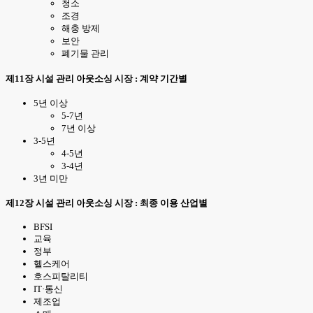
청소
조경
해충 방제
보안
폐기물 관리
제11장 시설 관리 아웃소싱 시장 : 계약 기간별
5년 이상
5-7년
7년 이상
3-5년
4-5년
3-4년
3년 미만
제12장 시설 관리 아웃소싱 시장 : 최종 이용 산업별
BFSI
교육
정부
헬스케어
호스피탈리티
IT·통신
제조업