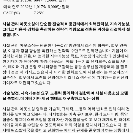
추정 연도 2026년
664억 7,000만 달러
예측 연도 2032년
1,017억 6,000만 달러
CAGR(%)
7.25%
시설 관리 아웃소싱이 단순한 전술적 비용관리에서 회복탄력성, 지속가능성,
그리고 이용자 경험을 촉진하는 전략적 역량으로 전환된 과정을 간결하게 설
명합니다.
시설 관리 아웃소싱은 단순한 비용절감 방안에서 조직의 회복력, 업무 연속
성, 이용자 경험 향상을 촉진하는 전략적 수단으로 진화했습니다. 기업이 더
엄격한 자본 규율, 더 엄격한 지속가능성 목표, 작업장의 편안함과 안전에 대
한 기대치가 높아짐에 따라, 아웃소싱 파트너는 기술 유지보수, 소프트 서비
스, 데이터 기반 운영 모니터링을 포괄하는 통합 솔루션을 제공해야 할 필요
성이 점점 더 커지고 있습니다. 이러한 변화로 인해 시설 관리는 백오피스의
필수적인 업무에서 브랜드 신뢰성과 비즈니스 생산성에 기여하는 최전선의
기여자로 재편되고 있습니다.
기술 발전, 지속가능성 요구, 노동력 동역학이 결합하여 시설 아웃소싱 모델
을 통합적, 데이터 기반 제공 형태로 재구축하고 있는 상황
시설 관리 아웃소싱 영역은 기술적, 규제적, 노동력 역학 변화로 인해 여러 전
환기를 맞이하고 있습니다. 디지털화는 예측 유지보수, 원격 모니터링, 중앙
집중식 헬프데스크 조정을 통해 자산 가동률을 높이고 보다 체계적인 라이프
사이클 계획을 수립할 수 있도록 데이터의 역할을 증대시키고 있습니다. 동
시에 탄소발자국을 줄이고 진화하는 에너지 규제를 준수해야 하는 상황에서