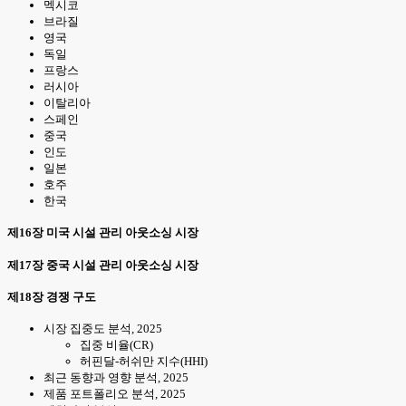
멕시코
브라질
영국
독일
프랑스
러시아
이탈리아
스페인
중국
인도
일본
호주
한국
제16장 미국 시설 관리 아웃소싱 시장
제17장 중국 시설 관리 아웃소싱 시장
제18장 경쟁 구도
시장 집중도 분석, 2025
집중 비율(CR)
허핀달-허쉬만 지수(HHI)
최근 동향과 영향 분석, 2025
제품 포트폴리오 분석, 2025