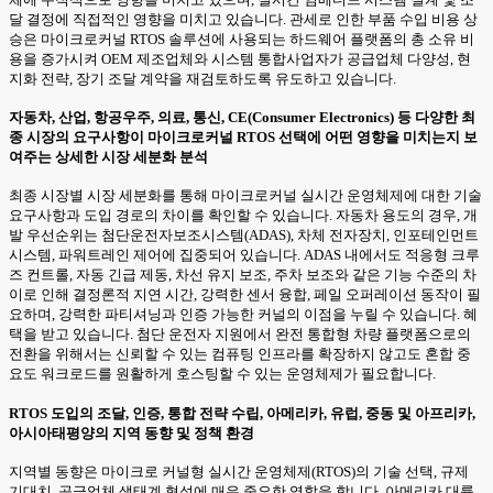
달 결정에 직접적인 영향을 미치고 있습니다. 관세로 인한 부품 수입 비용 상
승은 마이크로커널 RTOS 솔루션에 사용되는 하드웨어 플랫폼의 총 소유 비
용을 증가시켜 OEM 제조업체와 시스템 통합사업자가 공급업체 다양성, 현
지화 전략, 장기 조달 계약을 재검토하도록 유도하고 있습니다.
자동차, 산업, 항공우주, 의료, 통신, CE(Consumer Electronics) 등 다양한 최
종 시장의 요구사항이 마이크로커널 RTOS 선택에 어떤 영향을 미치는지 보
여주는 상세한 시장 세분화 분석
최종 시장별 시장 세분화를 통해 마이크로커널 실시간 운영체제에 대한 기술
요구사항과 도입 경로의 차이를 확인할 수 있습니다. 자동차 용도의 경우, 개
발 우선순위는 첨단운전자보조시스템(ADAS), 차체 전자장치, 인포테인먼트
시스템, 파워트레인 제어에 집중되어 있습니다. ADAS 내에서도 적응형 크루
즈 컨트롤, 자동 긴급 제동, 차선 유지 보조, 주차 보조와 같은 기능 수준의 차
이로 인해 결정론적 지연 시간, 강력한 센서 융합, 페일 오퍼레이션 동작이 필
요하며, 강력한 파티셔닝과 인증 가능한 커널의 이점을 누릴 수 있습니다. 혜
택을 받고 있습니다. 첨단 운전자 지원에서 완전 통합형 차량 플랫폼으로의
전환을 위해서는 신뢰할 수 있는 컴퓨팅 인프라를 확장하지 않고도 혼합 중
요도 워크로드를 원활하게 호스팅할 수 있는 운영체제가 필요합니다.
RTOS 도입의 조달, 인증, 통합 전략 수립, 아메리카, 유럽, 중동 및 아프리카,
아시아태평양의 지역 동향 및 정책 환경
지역별 동향은 마이크로 커널형 실시간 운영체제(RTOS)의 기술 선택, 규제
기대치, 공급업체 생태계 형성에 매우 중요한 역할을 합니다. 아메리카 대륙