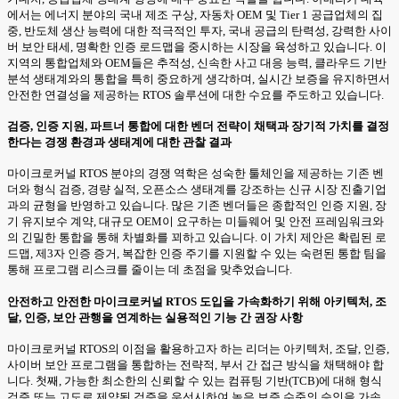
에서는 에너지 분야의 국내 제조 구상, 자동차 OEM 및 Tier 1 공급업체의 집
중, 반도체 생산 능력에 대한 적극적인 투자, 국내 공급의 탄력성, 강력한 사이
버 보안 태세, 명확한 인증 로드맵을 중시하는 시장을 육성하고 있습니다. 이
지역의 통합업체와 OEM들은 추적성, 신속한 사고 대응 능력, 클라우드 기반
분석 생태계와의 통합을 특히 중요하게 생각하며, 실시간 보증을 유지하면서
안전한 연결성을 제공하는 RTOS 솔루션에 대한 수요를 주도하고 있습니다.
검증, 인증 지원, 파트너 통합에 대한 벤더 전략이 채택과 장기적 가치를 결정
한다는 경쟁 환경과 생태계에 대한 관찰 결과
마이크로커널 RTOS 분야의 경쟁 역학은 성숙한 툴체인을 제공하는 기존 벤
더와 형식 검증, 경량 실적, 오픈소스 생태계를 강조하는 신규 시장 진출기업
과의 균형을 반영하고 있습니다. 많은 기존 벤더들은 종합적인 인증 지원, 장
기 유지보수 계약, 대규모 OEM이 요구하는 미들웨어 및 안전 프레임워크와
의 긴밀한 통합을 통해 차별화를 꾀하고 있습니다. 이 가치 제안은 확립된 로
드맵, 제3자 인증 증거, 복잡한 인증 주기를 지원할 수 있는 숙련된 통합 팀을
통해 프로그램 리스크를 줄이는 데 초점을 맞추었습니다.
안전하고 안전한 마이크로커널 RTOS 도입을 가속화하기 위해 아키텍처, 조
달, 인증, 보안 관행을 연계하는 실용적인 기능 간 권장 사항
마이크로커널 RTOS의 이점을 활용하고자 하는 리더는 아키텍처, 조달, 인증,
사이버 보안 프로그램을 통합하는 전략적, 부서 간 접근 방식을 채택해야 합
니다. 첫째, 가능한 최소한의 신뢰할 수 있는 컴퓨팅 기반(TCB)에 대해 형식
검증 또는 고도로 제약된 검증을 우선시하여 높은 보증 수준의 승인을 가속