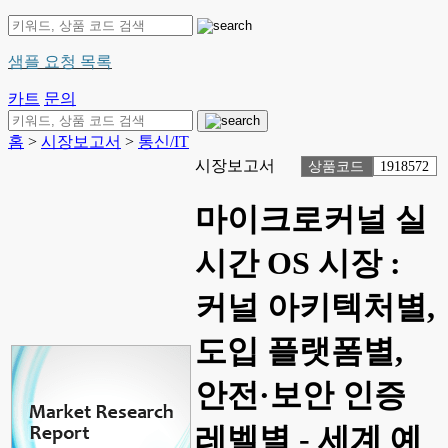
샘플 요청 목록
카트
문의
홈
>
시장보고서
>
통신/IT
시장보고서
상품코드
1918572
마이크로커널 실
시간 OS 시장 :
커널 아키텍처별,
도입 플랫폼별,
안전·보안 인증
레벨별 - 세계 예