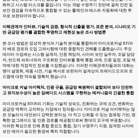
화하고 시스템 리스크를 줄입니다. 이는 개발 수명주기 전반에 걸쳐 안전 및
보안 점검을 지속적으로 통합할 수 있는 툴체인과 테스트 자동화에 대한 투
자로 보완되어야 합니다.
이해관계자 인터뷰, 기술적 검증, 형식적 산출물 평가, 표준 분석, 시나리오 기
반 공급망 평가를 결합한 투명하고 재현성 높은 조사 방법론
본 조사 방법은 정성적 분석과 기술적 분석을 통합하여 마이크로커널 RTOS
의 배포 경로와 도입 고려사항에 대한 종합적인 견해를 도출했습니다. 주요
데이터 수집에는 시스템 설계자, 인증 책임자, 사이버 보안 실무자, 조달 담당
자, 반도체 파트너와의 구조화된 인터뷰를 통해 통합 과제, 인증 일정, 조달 제
약에 대한 직접적인 정보를 수집했습니다. 이러한 이해관계자들과의 대화는
벤더 설명회, 제품 시연, 기술 백서로 보완되어 설계상의 트레이드오프와 로
드맵에 대한 약속을 명확히 했습니다.
마이크로 커널 아키텍처, 인증 규율, 공급망 복원력이 결합되어 보다 안전하
고 유지보수성이 높은 임베디드 시스템을 구현하는 메커니즘의 간결한 통합
마이크로커널 RTOS의 기회는 기술적 성숙도, 진화하는 규제 요건, 변화하는
공급망 역학이 교차하는 지점에서 정의됩니다. 마이크로 커널 아키텍처는 많
은 모놀리식 대안보다 강력한 분리성, 더 작고 신뢰할 수 있는 컴퓨팅 기반, 명
확한 업그레이드 및 인증 경로를 제공함으로써 현대의 요구에 부응합니다.
이러한 특성으로 인해 혼합 중요도 통합, 장기 수명주기 지원, 엄격한 사이버
보안 제어가 필요한 환경에 특히 적합합니다.