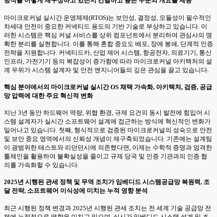
방식을 어떻게 재구성하고 있는지 간결하고 높은 수준의 개요를 제공
마이크로커널 실시간 운영체제(RTOS)는 보안성, 결정성, 모듈성이 필수적인
차세대 안전이 중요한 커넥티드 용도의 기반 기술로 부상하고 있습니다. 이
러한 시스템은 핵심 커널 서비스를 상위 컴포넌트에서 분리하여 관심사의 명
확한 분리를 실현합니다. 이를 통해 혼합 중요도 배포, 장애 봉쇄, 단계적 인증
전략을 지원합니다. 커넥티드카, 산업 제어 시스템, 항공전자, 의료기기, 통신
인프라, 가전기기 등의 복잡성이 증가함에 따라 마이크로커널 아키텍처의 설
계 우위가 시스템 설계자 및 안전 엔지니어들의 깊은 관심을 끌고 있습니다.
핵심 분야에서의 마이크로커널 실시간 OS 채택 가속화, 아키텍처, 검증, 공급
망 압력에 대한 주요 혁신적 변화
지난 3년 동안 하드웨어 역량, 위협 환경, 규제 요건의 동시 발전에 힘입어 시
스템 설계자가 실시간 소프트웨어 설계에 접근하는 방식에 혁신적인 변화가
일어나고 있습니다. 첫째, 형식적으로 검증된 마이크로커널의 성숙으로 안전
및 보안 중요 영역에서의 신뢰성 개념이 재구축되었습니다. 기존에는 설계팀
이 광범위한 테스트와 리던던시에 의존했다면, 이제는 수학적 증명과 엄격한
툴체인을 활용하여 불확실성을 줄이고 규제 당국 및 인증 기관과의 인증 협
의를 가속화할 수 있습니다.
2025년 시행된 관세 정책 및 무역 조치가 임베디드 시스템공급망 복원력, 조
달 전략, 소프트웨어 이식성에 미치는 누적 영향 분석
최근 시행된 정책 변경과 2025년 시행된 관세 조치는 전 세계 기술 공급망 전
체에 누적적으로 영향을 미치고 있으며, 실시간 임베디드 시스템 설계 및 조