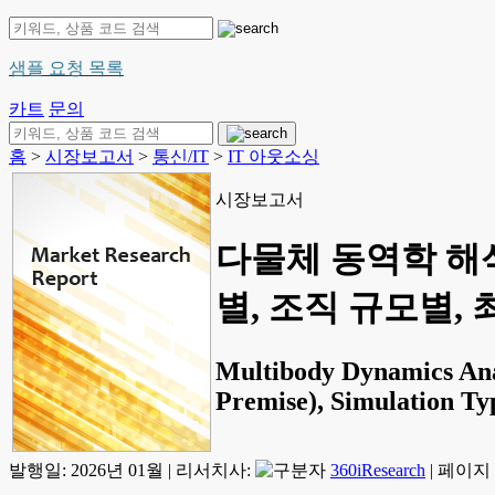
샘플 요청 목록
카트
문의
홈
>
시장보고서
>
통신/IT
>
IT 아웃소싱
시장보고서
다물체 동역학 해석
별, 조직 규모별, 
Multibody Dynamics Ana
Premise), Simulation Ty
발행일:
2026년 01월
|
리서치사:
360iResearch
|
페이지 정