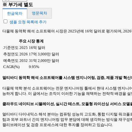
※ 부가세 별도
영문목차
한글목차
샘플 요청 목록에 추가
다물체 동역학 해석 소프트웨어 시장은 2025년에 16억 달러로 평가되며, 2026년에
주요 시장 통계
기준연도 2025
16억 달러
추정연도 2026
17억 3,000만 달러
예측연도 2032
31억 2,000만 달러
CAGR(%)
9.95%
멀티바디 동역학 해석 소프트웨어를 시스템 엔지니어링, 검증, 제품 개발 혁
다물체 역학 분석 소프트웨어는 전문 엔지니어링 툴에서 현대 시스템 엔지니어링
능하게 합니다. 이 글에서는 조직이 이러한 기능을 채택하는 전략적 배경을 
클라우드 네이티브 시뮬레이션, 실시간 테스트, 모듈형 라이선싱 서비스 모델
멀티바디 다이내믹스 해석 분야는 컴퓨팅 성능의 고도화, 통합 디지털 워크플로
팀과 외부 파트너 간의 엔지니어링 업무 분담에 대해 생각하는 방식을 재구성
캘리브레이션 및 검증 프로세스에 대한 투자를 장려하고 있습니다.